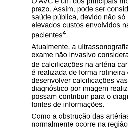
O AVC é um dos principais mot
prazo. Assim, pode ser consid
saúde pública, devido não só
elevados custos envolvidos na 
4
pacientes
.
Atualmente, a ultrassonografi
exame não invasivo considera
de calcificações na artéria ca
é realizada de forma rotineir
desenvolver calcificações va
diagnóstico por imagem reali
possam contribuir para o dia
fontes de informações.
Como a obstrução das artéria
normalmente ocorre na região 