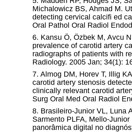
5. Madden RP, Hodges JS, Sa
Michalowicz BS, Ahmad M. Util
detecting cervical calcifi ed 
Oral Pathol Oral Radiol Endod
6. Kansu Ö, Özbek M, Avcu N
prevalence of carotid artery c
radiographs of patients with r
Radiology. 2005 Jan; 34(1): 1
7. Almog DM, Horev T, Illig K
carotid artery stenosis detec
clinically relevant carotid art
Surg Oral Med Oral Radiol En
8. Brasileiro-Junior VL, Lun
Sarmento PLFA, Mello-Junior C
panorâmica digital no diagnóst