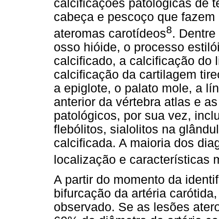
calcificações patológicas de 
cabeça e pescoço que fazem d
8
ateromas carotídeos
. Dentre
osso hióide, o processo estiló
calcificado, a calcificação do
calcificação da cartilagem tire
a epiglote, o palato mole, a lí
anterior da vértebra atlas e 
patológicos, por sua vez, incl
flebólitos, sialolitos na glând
calcificada. A maioria dos dia
localização e características 
A partir do momento da identi
bifurcação da artéria carótid
observado. Se as lesões ater