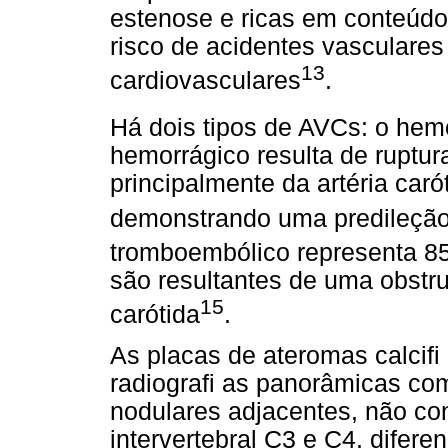
estenose e ricas em conteúdo 
risco de acidentes vasculares
13
cardiovasculares
.
Há dois tipos de AVCs: o hem
hemorrágico resulta de ruptu
principalmente da artéria car
demonstrando uma predileção 
tromboembólico representa 8
são resultantes de uma obstru
15
carótida
.
As placas de ateromas calcifi
radiografi as panorâmicas c
nodulares adjacentes, não con
intervertebral C3 e C4, difer