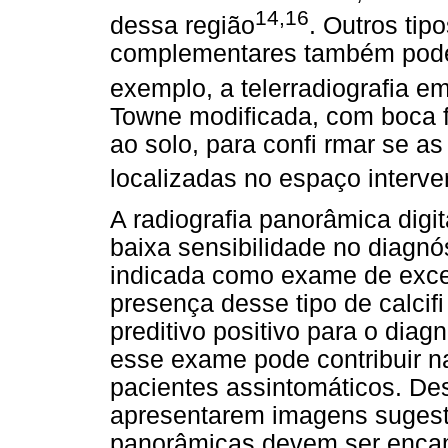
14,16
dessa região
. Outros tip
complementares também podem
exemplo, a telerradiografia em
Towne modifi
cada, com boca f
ao solo, para confi rmar se a
localizadas no espaço interve
A radiografia panorâmica digit
baixa sensibilidade no diagn
indicada como exame de excel
presença desse tipo de calcif
preditivo positivo para o dia
esse exame pode contribuir n
pacientes assintomáticos. De
apresentarem imagens sugest
panorâmicas devem ser enca