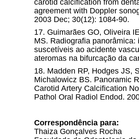
carotid calcification from den
agreement with Doppler sonogr
2003 Dec; 30(12): 1084-90.
17. Guimarães GO, Oliveira I
MS. Radiografia panorâmica: i
suscetíveis ao acidente vascu
ateromas na bifurcação da car
18. Madden RP, Hodges JS, S
Michalowicz BS. Panoramic R
Carotid Artery Calcification N
Pathol Oral Radiol Endod. 200
Correspondência para:
Thaiza Gonçalves Rocha