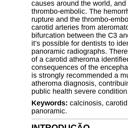
causes around the world, and i
thrombo-embolic. The hemorrh
rupture and the thrombo-emboli
carotid arteries from ateromato
bifurcation between the C3 and
it's possible for dentists to id
panoramic radiographs. Theref
of a carotid atheroma identifie
consequences of the encephalic
is strongly recommended a mul
atheroma diagnosis, contribuin
public health severe condition
Keywords:
calcinosis, carotid
panoramic.
INTRODUÇÃO