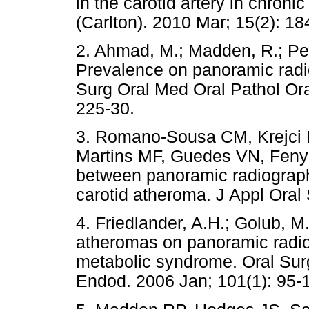
in the carotid artery in chroni
(Carlton). 2010 Mar; 15(2)
2. Ahmad, M.; Madden, R.; Pere
Prevalence on panoramic radio
Surg Oral Med Oral Pathol Ora
225-30.
3. Romano-Sousa CM, Krejci 
Martins MF, Guedes VN, Feny
between panoramic radiograph
carotid atheroma. J Appl Oral 
4. Friedlander, A.H.; Golub, M.
atheromas on panoramic radiog
metabolic syndrome. Oral Sur
Endod. 2006 Jan; 101(1): 95-