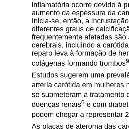
inflamatória ocorre devido à p
aumento da espessura da cama
Inicia-se, então, a incrustaçã
diferentes graus de calcificaçã
frequentemente afetadas são a
cerebrais, incluindo a carótid
reparo leva à formação de he
colágenas formando trombos
Estudos sugerem uma prevalên
artéria carótida em mulhere
se submeteram a tratamento c
6
doenças renais
e com diabete
podem chegar a representar 
As placas de ateroma das car