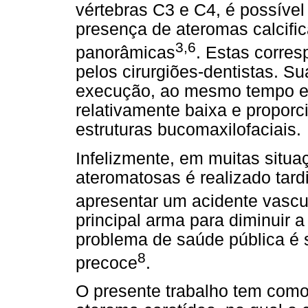
vértebras C3 e C4, é possível a
presença de ateromas calcifi
3,6
panorâmicas
. Estas corre
pelos cirurgiões-dentistas. Su
execução, ao mesmo tempo em
relativamente baixa e proporc
estruturas bucomaxilofaciais.
Infelizmente, em muitas situa
ateromatosas é realizado tard
apresentar um acidente vascul
principal arma para diminuir 
problema de saúde pública é 
8
precoce
.
O presente trabalho tem como