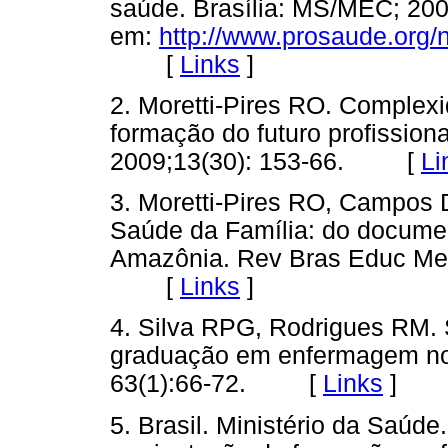
saúde. Brasília: MS/MEC; 2009
em:
http://www.prosaude.org
[
Links
]
2. Moretti-Pires RO. Complex
formação do futuro profissiona
2009;13(30): 153-66. [
Li
3. Moretti-Pires RO, Campos 
Saúde da Família: do document
Amazônia. Rev Bras Educ Med 
[
Links
]
4. Silva RPG, Rodrigues RM.
graduação em enfermagem no
63(1):66-72. [
Links
]
5. Brasil. Ministério da Saúd