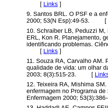
[
Links
]
9. Santos BRL. O PSF e a e
2000; 53(N Esp):49-53. [
10. Schraiber LB, Peduzzi M
ERL, Kon R. Planejamento, g
identificando problemas. Ciên
[
Links
]
11. Souza RA, Carvalho AM. 
qualidade de vida: um olhar da
2003; 8(3):515-23. [
Link
12. Teixeira RA, Mishima SM. 
enfermagem no Programa de 
Enfermagem 2000; 53(3):3
13. HaddadI AE, Campos FEII,