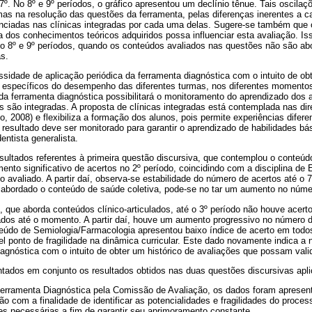
 7º. No 8º e 9º períodos, o gráfico apresentou um declínio tênue. Tais oscila
mas na resolução das questões da ferramenta, pelas diferenças inerentes a 
enciadas nas clínicas integradas por cada uma delas. Sugere-se também qu
ca dos conhecimentos teóricos adquiridos possa influenciar esta avaliação. Is
no 8º e 9º períodos, quando os conteúdos avaliados nas questões não são abo
as.
sidade de aplicação periódica da ferramenta diagnóstica com o intuito de obt
específicos do desempenho das diferentes turmas, nos diferentes momentos
 da ferramenta diagnóstica possibilitará o monitoramento do aprendizado do
as são integradas. A proposta de clínicas integradas está contemplada nas dire
ho, 2008) e flexibiliza a formação dos alunos, pois permite experiências di
o resultado deve ser monitorado para garantir o aprendizado de habilidades b
entista generalista.
sultados referentes à primeira questão discursiva, que contemplou o conteúd
nto significativo de acertos no 2º período, coincidindo com a disciplina de E
 avaliado. A partir daí, observa-se estabilidade do número de acertos até o 
er abordado o conteúdo de saúde coletiva, pode-se no tar um aumento no núme
que aborda conteúdos clínico-articulados, até o 3º período não houve acerto
dos até o momento. A partir daí, houve um aumento progressivo no número de
eúdo de Semiologia/Farmacologia apresentou baixo índice de acerto em tod
 ponto de fragilidade na dinâmica curricular. Este dado novamente indica a
agnóstica com o intuito de obter um histórico de avaliações que possam vali
tados em conjunto os resultados obtidos nas duas questões discursivas apl
Ferramenta Diagnóstica pela Comissão de Avaliação, os dados foram apresen
ão com a finalidade de identificar as potencialidades e fragilidades do proc
es necessárias a fim de garantir seu aprimoramento constante.