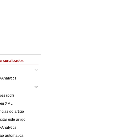
ersonalizados
 Analytics
uês (pdf)
 em XML
cias do artigo
itar este artigo
 Analytics
ão automática