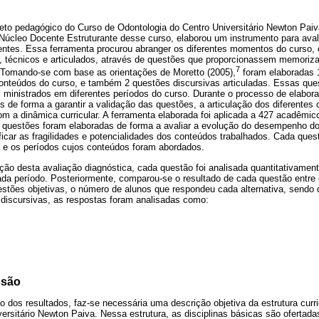
to pedagógico do Curso de Odontologia do Centro Universitário Newton Pai
o Núcleo Docente Estruturante desse curso, elaborou um instrumento para ava
ntes. Essa ferramenta procurou abranger os diferentes momentos do curso,
 técnicos e articulados, através de questões que proporcionassem memoriza
7
. Tomando-se com base as orientações de Moretto (2005),
foram elaboradas 1
onteúdos do curso, e também 2 questões discursivas articuladas. Essas que
ministrados em diferentes períodos do curso. Durante o processo de elabora
 de forma a garantir a validação das questões, a articulação dos diferentes
m a dinâmica curricular. A ferramenta elaborada foi aplicada a 427 acadêmic
s questões foram elaboradas de forma a avaliar a evolução do desempenho do
ificar as fragilidades e potencialidades dos conteúdos trabalhados. Cada quest
 e os períodos cujos conteúdos foram abordados.
ção desta avaliação diagnóstica, cada questão foi analisada quantitativament
da período. Posteriormente, comparou-se o resultado de cada questão entre 
estões objetivas, o número de alunos que respondeu cada alternativa, sendo
 discursivas, as respostas foram analisadas como:
ssão
dos resultados, faz-se necessária uma descrição objetiva da estrutura curri
ersitário Newton Paiva. Nessa estrutura, as disciplinas básicas são ofertada