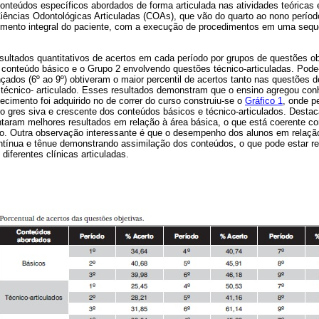
onteúdos específicos abordados de forma articulada nas atividades teóricas e
 Ciências Odontológicas Articuladas (COAs), que vão do quarto ao nono perí
ndimento integral do paciente, com a execução de procedimentos em uma sequ
sultados quantitativos de acertos em cada período por grupos de questões ob
conteúdo básico e o Grupo 2 envolvendo questões técnico-articuladas. Pode
ados (6º ao 9º) obtiveram o maior percentil de acertos tanto nas questões 
técnico- articulado. Esses resultados demonstram que o ensino agregou con
ecimento foi adquirido no de correr do curso construiu-se o
Gráfico 1
, onde p
o gres siva e crescente dos conteúdos básicos e técnico-articulados. Destac
entaram melhores resultados em relação à área básica, o que está coerente c
o. Outra observação interessante é que o desempenho dos alunos em relaçã
tínua e tênue demonstrando assimilação dos conteúdos, o que pode estar re
iferentes clínicas articuladas.