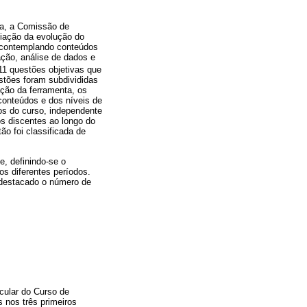
va, a Comissão de
liação da evolução do
 contemplando conteúdos
ção, análise de dados e
1 questões objetivas que
stões foram subdivididas
ção da ferramenta, os
 conteúdos e dos níveis de
os do curso, independente
s discentes ao longo do
ão foi classificada de
e, definindo-se o
os diferentes períodos.
 destacado o número de
cular do Curso de
s nos três primeiros