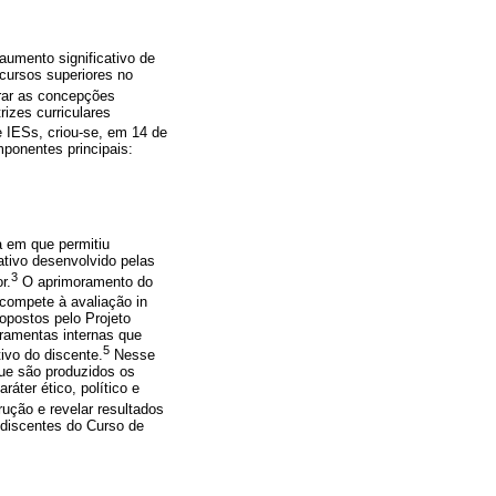
umento significativo de
 cursos superiores no
rar as concepções
rizes curriculares
 IESs, criou-se, em 14 de
ponentes principais:
 em que permitiu
ativo desenvolvido pelas
3
r.
O aprimoramento do
compete à avaliação in
ropostos pelo Projeto
rramentas internas que
5
ivo do discente.
Nesse
ue são produzidos os
áter ético, político e
ução e revelar resultados
discentes do Curso de