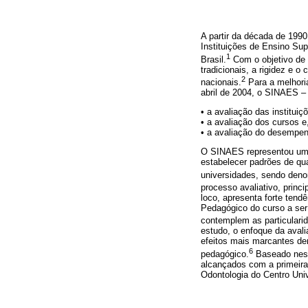
A partir da década de 199
Instituições de Ensino Sup
1
Brasil.
Com o objetivo de 
tradicionais, a rigidez e 
2
nacionais.
Para a melhori
abril de 2004, o SINAES –
• a avaliação das instituiç
• a avaliação dos cursos e,
• a avaliação do desempen
O SINAES representou uma
estabelecer padrões de qu
universidades, sendo deno
processo avaliativo, prin
loco, apresenta forte tend
Pedagógico do curso a ser
contemplem as particulari
estudo, o enfoque da aval
efeitos mais marcantes den
6
pedagógico.
Baseado nessa
alcançados com a primeira
Odontologia do Centro Uni