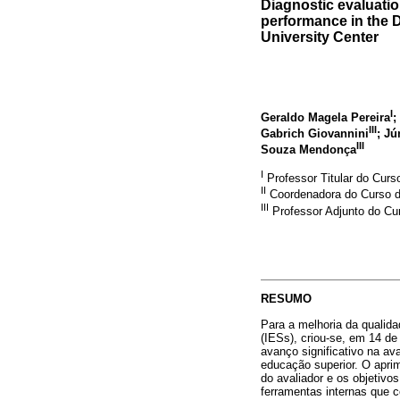
Diagnostic evaluatio
performance in the 
University Center
I
Geraldo Magela Pereira
;
III
Gabrich Giovannini
; J
III
Souza Mendonça
I
Professor Titular do Curs
II
Coordenadora do Curso de
III
Professor Adjunto do Cur
RESUMO
Para a melhoria da qualid
(IESs), criou-se, em 14 d
avanço significativo na av
educação superior. O aprim
do avaliador e os objetivo
ferramentas internas que 