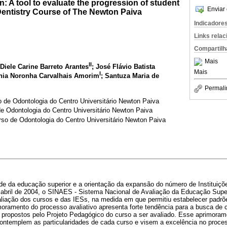
n: A tool to evaluate the progression of student
Enviar 
Dentistry Course of The Newton Paiva
Indicadore
Links rela
Compartilh
Mais
II
 Diele Carine Barreto Arantes
; José Flávio Batista
Mais
I
únia Noronha Carvalhais Amorim
; Santuza Maria de
Permali
o de Odontologia do Centro Universitário Newton Paiva
 Odontologia do Centro Universitário Newton Paiva
so de Odontologia do Centro Universitário Newton Paiva
ade da educação superior e a orientação da expansão do número de Instituiçõ
e abril de 2004, o SINAES - Sistema Nacional de Avaliação da Educação Supe
aliação dos cursos e das IESs, na medida em que permitiu estabelecer padrõ
oramento do processo avaliativo apresenta forte tendência para a busca de 
s propostos pelo Projeto Pedagógico do curso a ser avaliado. Esse aprimoram
contemplem as particularidades de cada curso e visem a excelência no proces