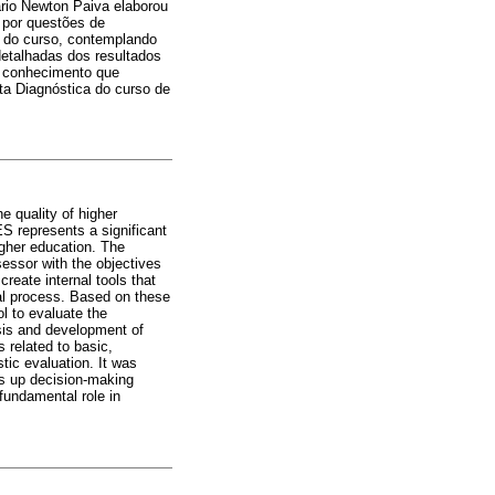
rio Newton Paiva elaborou
 por questões de
s do curso, contemplando
detalhadas dos resultados
z conhecimento que
ta Diagnóstica do curso de
 quality of higher
S represents a significant
igher education. The
essor with the objectives
reate internal tools that
nal process. Based on these
l to evaluate the
ysis and development of
 related to basic,
tic evaluation. It was
s up decision-making
fundamental role in