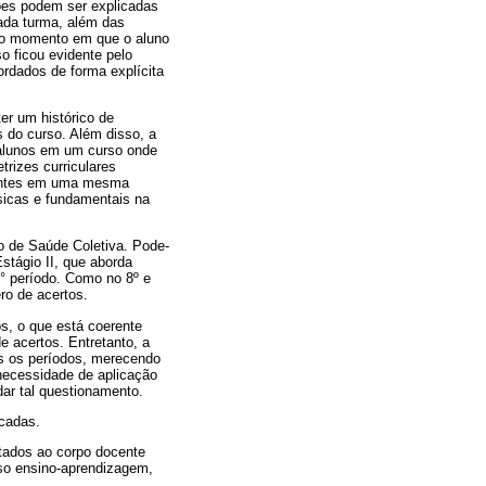
ções podem ser explicadas
cada turma, além das
e o momento em que o aluno
so ficou evidente pelo
rdados de forma explícita
er um histórico de
 do curso. Além disso, a
s alunos em um curso onde
trizes curriculares
ferentes em uma mesma
ásicas e fundamentais na
o de Saúde Coletiva. Pode-
stágio II, que aborda
7° período. Como no 8º e
ro de acertos.
s, o que está coerente
 acertos. Entretanto, a
os os períodos, merecendo
 necessidade de aplicação
dar tal questionamento.
icadas.
tados ao corpo docente
esso ensino-aprendizagem,