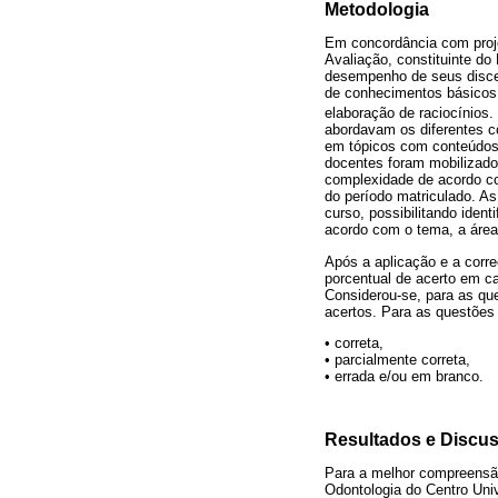
Metodologia
Em concordância com proje
Avaliação, constituinte d
desempenho de seus disce
de conhecimentos básicos,
elaboração de raciocínios
abordavam os diferentes c
em tópicos com conteúdos 
docentes foram mobilizados
complexidade de acordo co
do período matriculado. A
curso, possibilitando ident
acordo com o tema, a área
Após a aplicação e a corre
porcentual de acerto em ca
Considerou-se, para as qu
acertos. Para as questões
• correta,
• parcialmente correta,
• errada e/ou em branco.
Resultados e Discu
Para a melhor compreensão 
Odontologia do Centro Univ