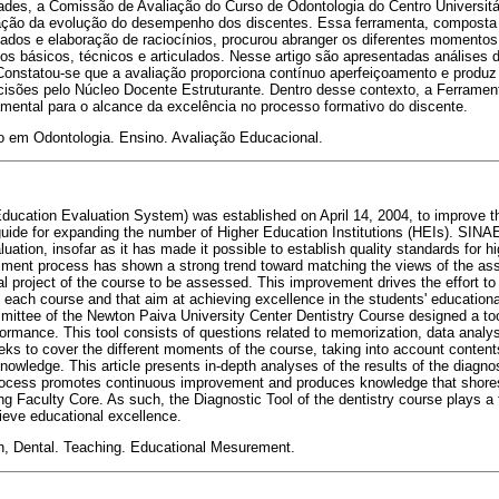
es, a Comissão de Avaliação do Curso de Odontologia do Centro Universitá
iação da evolução do desempenho dos discentes. Essa ferramenta, composta
ados e elaboração de raciocínios, procurou abranger os diferentes momento
s básicos, técnicos e articulados. Nesse artigo são apresentadas análises 
 Constatou-se que a avaliação proporciona contínuo aperfeiçoamento e produ
cisões pelo Núcleo Docente Estruturante. Dentro desse contexto, a Ferramen
mental para o alcance da excelência no processo formativo do discente.
 em Odontologia. Ensino. Avaliação Educacional.
ucation Evaluation System) was established on April 14, 2004, to improve the
uide for expanding the number of Higher Education Institutions (HEIs). SINAE
ation, insofar as it has made it possible to establish quality standards for h
ment process has shown a strong trend toward matching the views of the ass
 project of the course to be assessed. This improvement drives the effort to c
of each course and that aim at achieving excellence in the students' educatio
ittee of the Newton Paiva University Center Dentistry Course designed a too
formance. This tool consists of questions related to memorization, data anal
eks to cover the different moments of the course, taking into account contents
knowledge. This article presents in-depth analyses of the results of the diagnos
process promotes continuous improvement and produces knowledge that shore
ng Faculty Core. As such, the Diagnostic Tool of the dentistry course plays a 
hieve educational excellence.
n, Dental. Teaching. Educational Mesurement.