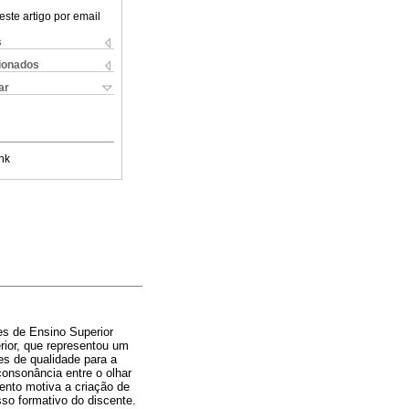
este artigo por email
s
cionados
ar
nk
es de Ensino Superior
rior, que representou um
es de qualidade para a
consonância entre o olhar
ento motiva a criação de
so formativo do discente.