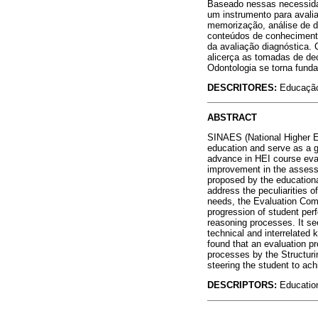
Baseado nessas necessidad
um instrumento para aval
memorização, análise de d
conteúdos de conhecimento
da avaliação diagnóstica.
alicerça as tomadas de de
Odontologia se torna funda
DESCRITORES:
Educação
ABSTRACT
SINAES (National Higher Ed
education and serve as a g
advance in HEI course evalu
improvement in the assess
proposed by the educational
address the peculiarities 
needs, the Evaluation Comm
progression of student per
reasoning processes. It se
technical and interrelated 
found that an evaluation 
processes by the Structuri
steering the student to ac
DESCRIPTORS:
Educatio