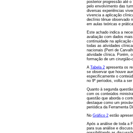
posterior progressão até o
pelo envolvimento das tur
diversas experiências viv
vivencia a aplicação clíni
declínio tênue observado 
em aulas teóricas e prátic
Este achado indica a neces
avaliação com dados mais 
continuidade na aplicação
todas as atividades clínic
nacionais (Perri de Carval
atividade clínica. Porém, 
formação de um cirurgião-d
A
Tabela 2
apresenta os re
se observar que houve aume
especificamente o conteúdo
no 9º períodos, volta a s
Quanto à segunda questão, 
com os conteúdos ministra
questão que aborda o cont
destaque como um provável
periódica da Ferramenta Di
No
Gráfico 2
estão apresen
Após a análise de toda a 
para sua análise e discuss
possibilitando as discussõ