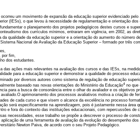
0 ocorreu um movimento de expansão da educação superior evidenciado pelo a
erior (IESs), o que levou à necessidade de regulamentação e orientação dos
fundamentar o planejamento dos projetos pedagógicos destes cursos e supe
o conteudismo dos currículos mínimos, entraram em vigência, em 2002, as diret
a da qualidade da educação superior e a orientação do aumento do número de
 Sistema Nacional de Avaliação da Educação Superior – formado por três com
ões,
 por fim,
ho dos estudantes.
 das ações mais relevantes na avaliação dos cursos e das IESs, na medida
alidade para a educação superior e demonstrar a qualidade do processo educ
minado por diversos autores como sistema de regulação de educação superio
4
cipalmente baseado nas novas orientações do Ministério da Educação
no que 
ência para a busca de consonância entre o olhar do avaliador e os objetivos p
 avaliado.O aprimoramento dos processos avaliativos motiva a criação de fe
dades de cada curso e que visem o alcance da excelência no processo format
iação será especificamente na aprendizagem, pois é justamente nessa área q
tro e fora do contexto das instituições educacionais, com repercussões de car
s necessidades, esse trabalho se propõe a descrever o processo de constr
 aplicação de uma ferramenta de avaliação da evolução do desempenho dos 
versitário Newton Paiva, de acordo com o seu Projeto Pedagógico.