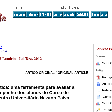
O
Serviços P
-5954
Journal
 Londrina Jul./Dez. 2012
SciELO
Artigo
ARTIGO ORIGINAL / ORIGINAL ARTICLE
Portug
Artigo
tica: uma ferramenta para avaliar a
Referên
mpenho dos alunos do Curso de
Como c
ntro Universitário Newton Paiva
SciELO
Traduç