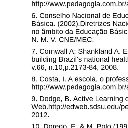
http://www.pedagogia.com.br/a
6. Conselho Nacional de Ed
Básica. (2002).Diretrizes Nac
no âmbito da Educação Básica
N. M. V. CNE/MEC.
7. Cornwall A; Shankland A. E
building Brazil's national hea
v.66, n.10,p.2173-84, 2008.
8. Costa, I. A escola, o profe
http://www.pedagogia.com.br/a
9. Dodge, B. Active Learning 
Web.http://edweb.sdsu.edu/pe
2012.
10. Dorego, E. & M. Polo (199