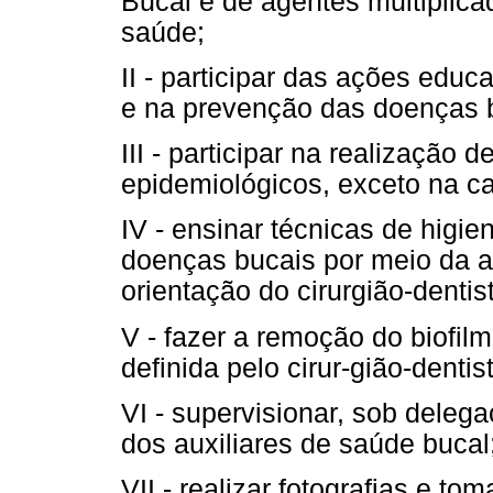
Bucal e de agentes multiplic
saúde;
II - participar das ações edu
e na prevenção das doenças 
III - participar na realização
epidemiológicos, exceto na c
IV - ensinar técnicas de higie
doenças bucais por meio da ap
orientação do cirurgião-dentis
V - fazer a remoção do biofil
definida pelo cirur-gião-dentis
VI - supervisionar, sob delega
dos auxiliares de saúde bucal
VII - realizar fotografias e t