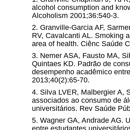
alcohol consumption and know
Alcoholism 2001;36:540-3
2. Granville-Garcia AF, Sarm
RV, Cavalcanti AL. Smoking a
area of health. Ciênc Saúde C
3. Nemer ASA, Fausto MA, Si
Quintaes KD. Padrão de cons
desempenho acadêmico entre u
2013;40(2):65-70.
4. Silva LVER, Malbergier A,
associados ao consumo de álc
universitários. Rev Saúde Púb
5. Wagner GA, Andrade AG. Us
entre estudantes universitário