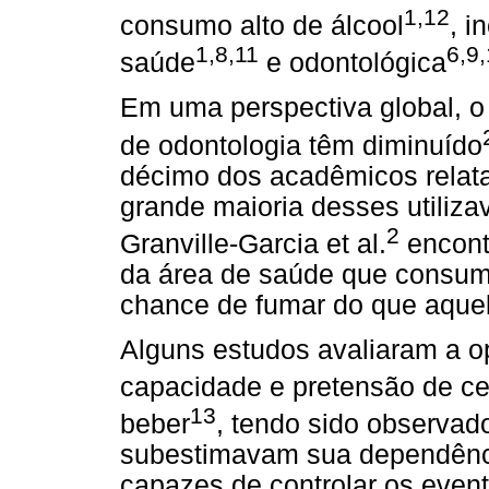
1,12
consumo alto de álcool
, i
1,8,11
6,9
saúde
e odontológica
Em uma perspectiva global, o
de odontologia têm diminuído
décimo dos acadêmicos relat
grande maioria desses utiliz
2
Granville-Garcia et al.
encontr
da área de saúde que consum
chance de fumar do que aque
Alguns estudos avaliaram a op
capacidade e pretensão de ce
13
beber
, tendo sido observado
subestimavam sua dependênci
capazes de controlar os even