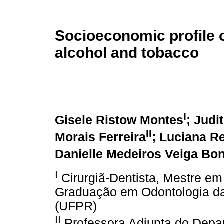
Socioeconomic profile 
alcohol and tobacco
I
Gisele Ristow Montes
; Judi
II
Morais Ferreira
; Luciana R
Danielle Medeiros Veiga Bon
I
Cirurgiã-Dentista, Mestre e
Graduação em Odontologia da
(UFPR)
II
Professora Adjunta do Depar