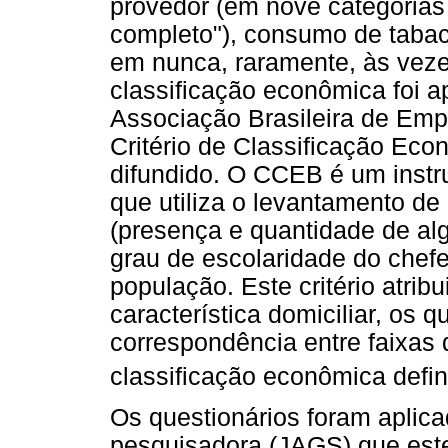
provedor (em nove categorias
completo"), consumo de tabac
em nunca, raramente, às vez
classificação econômica foi a
Associação Brasileira de Emp
Critério de Classificação Ec
difundido. O CCEB é um ins
que utiliza o levantamento de 
(presença e quantidade de alg
grau de escolaridade do chefe 
população. Este critério atri
característica domiciliar, os 
correspondência entre faixas 
classificação econômica defin
Os questionários foram apli
pesquisadora (JAGS) que est