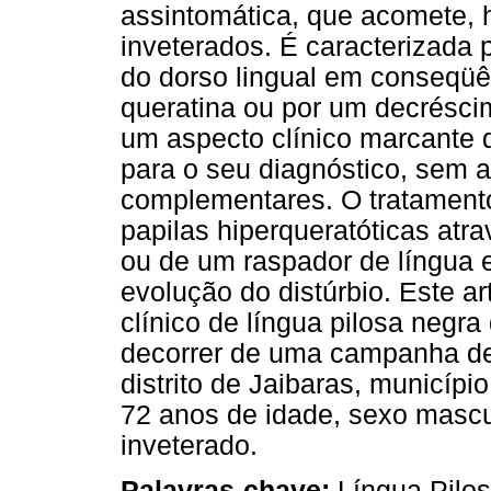
assintomática, que acomete, 
inveterados. É caracterizada 
do dorso lingual em conseqü
queratina ou por um decrésc
um aspecto clínico marcante d
para o seu diagnóstico, sem
complementares. O tratamento
papilas hiperqueratóticas at
ou de um raspador de língua 
evolução do distúrbio. Este ar
clínico de língua pilosa negr
decorrer de uma campanha de 
distrito de Jaibaras, municíp
72 anos de idade, sexo mascul
inveterado.
Palavras-chave:
Língua Pilos