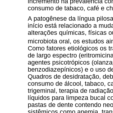
incremento na prevalência co
consumo de tabaco, café e ch
A patogênese da língua pilosa
início está relacionado a mud
alterações químicas, físicas 
microbiota oral, os estudos 
Como fatores etiológicos os t
de largo espectro (eritromicin
agentes psicotrópicos (olanzap
benzodiazepínicos) e o uso de
Quadros de desidratação, debil
consumo de álcool, tabaco, ca
trigeminal, terapia de radiaçã
líquidos para limpeza bucal c
pastas de dente contendo neom
sistêmicos como anemia, trans