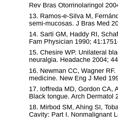
Rev Bras Otorrinolaringol 2
13. Ramos-e-Silva M, Fernán
semi-mucosas. J Bras Med 
14. Sarti GM, Haddy RI, Schaff
Fam Physician 1990; 41:1
15. Chesire WP. Unilateral bla
neuralgia. Headache 2004;
16. Newman CC, Wagner RF. Bl
medicine. New Eng J Med 1
17. Ioffreda MD, Gordon CA, 
Black tongue. Arch Dermato
18. Mirbod SM, Ahing SI, Toba
Cavity: Part I. Nonmalignant 