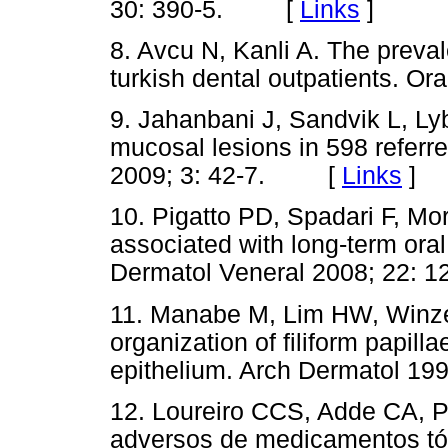
30: 390-5. [
Links
]
8. Avcu N, Kanli A. The preva
turkish dental outpatients. 
9. Jahanbani J, Sandvik L, Lyb
mucosal lesions in 598 referr
2009; 3: 42-7. [
Links
]
10. Pigatto PD, Spadari F, Mo
associated with long-term ora
Dermatol Veneral 2008; 22
11. Manabe M, Lim HW, Winzer
organization of filiform papill
epithelium. Arch Dermatol 
12. Loureiro CCS, Adde CA, 
adversos de medicamentos tó