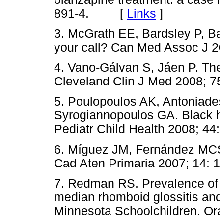
891-4. [
Links
]
3. McGrath EE, Bardsley P, Ba
your call? Can Med Assoc J
4. Vano-Gálvan S, Jáen P. The 
Cleveland Clin J Med 2008;
5. Poulopoulos AK, Antoniades
Syrogiannopoulos GA. Black ha
Pediatr Child Health 2008;
6. Míguez JM, Fernández MCS.
Cad Aten Primaria 2007; 1
7. Redman RS. Prevalence of 
median rhomboid glossitis an
Minnesota Schoolchildren. Or