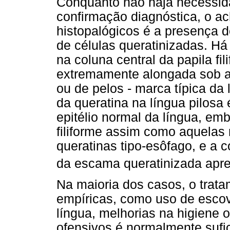
Conquanto não haja necessid
confirmação diagnóstica, o 
histopalógicos é a presença
de células queratinizadas. H
na coluna central da papila fi
extremamente alongada sob a
ou de pelos - marca típica da
da queratina na língua pilosa
epitélio normal da língua, emb
filiforme assim como aquelas 
queratinas tipo-esôfago, e a 
da escama queratinizada apre
Na maioria dos casos, o trat
empíricas, como uso de esco
língua, melhorias na higiene o
ofensivos é normalmente sufic