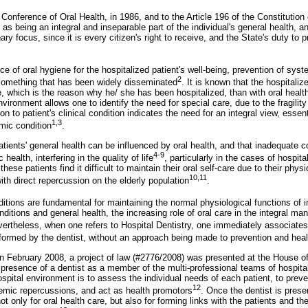
 Conference of Oral Health, in 1986, and to the Article 196 of the Constitution
d as being an integral and inseparable part of the individual's general health, 
nary focus, since it is every citizen's right to receive, and the State's duty to 
e of oral hygiene for the hospitalized patient's well-being, prevention of sys
2
something that has been widely disseminated
. It is known that the hospitaliz
 which is the reason why he/ she has been hospitalized, than with oral health
environment allows one to identify the need for special care, due to the fragility
n to patient's clinical condition indicates the need for an integral view, essent
1,3
mic condition
.
ients' general health can be influenced by oral health, and that inadequate co
4-9
health, interfering in the quality of life
, particularly in the cases of hospita
these patients find it difficult to maintain their oral self-care due to their phys
10,11
with direct repercussion on the elderly population
.
itions are fundamental for maintaining the normal physiological functions of i
nditions and general health, the increasing role of oral care in the integral m
vertheless, when one refers to Hospital Dentistry, one immediately associates 
erformed by the dentist, without an approach being made to prevention and hea
, in February 2008, a project of law (#2776/2008) was presented at the House o
presence of a dentist as a member of the multi-professional teams of hospita
hospital environment is to assess the individual needs of each patient, to preve
12
emic repercussions, and act as health promotors
. Once the dentist is prese
t only for oral health care, but also for forming links with the patients and t