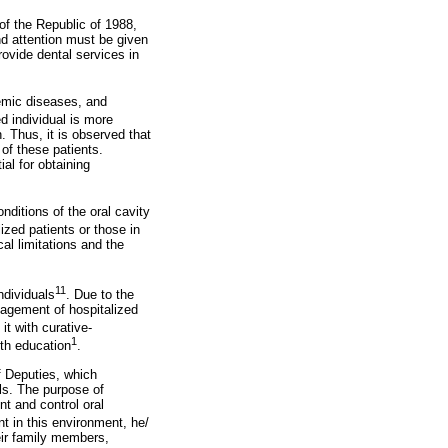
 of the Republic of 1988,
and attention must be given
provide dental services in
temic diseases, and
ed individual is more
. Thus, it is observed that
 of these patients.
ial for obtaining
nditions of the oral cavity
lized patients or those in
ical limitations and the
11
ndividuals
. Due to the
anagement of hospitalized
it with curative-
1
lth education
.
f Deputies, which
ls. The purpose of
nt and control oral
nt in this environment, he/
heir family members,