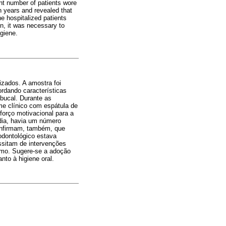
ant number of patients wore
n years and revealed that
e hospitalized patients
on, it was necessary to
ygiene.
izados. A amostra foi
ordando características
 bucal. Durante as
ame clínico com espátula de
eforço motivacional para a
dia, havia um número
confirmam, também, que
odontológico estava
ssitam de intervenções
smo. Sugere-se a adoção
to à higiene oral.