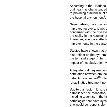
According to the I National
oral health is characterize
to providing a multidiscipli
1
the hospital environment
.
Nevertheless, the importanc
improved recovery, is not 
concerned with the disease,
the reality in the hospital 
Therefore, adequate attentio
improvements in the syste
Studies have shown that pat
also reflect on the systemic 
the terminal stage. In turn, 
impact of hospitalization, 
Adequate oral hygiene cond
correlation between oral co
10
patients is observed
. Ne
rehabilitative treatment p
Due to this fact, in Brazil
establishes the mandatory 
including a dentist in the 
pathologies that have syst
she would be responsible no