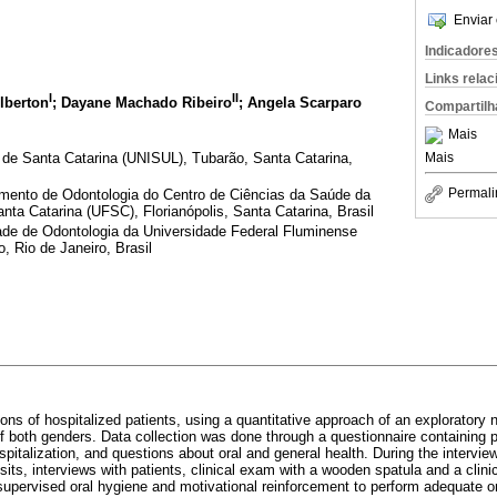
Enviar 
Indicadore
Links rela
I
II
Alberton
; Dayane Machado Ribeiro
; Angela Scarparo
Compartilh
Mais
de Santa Catarina (UNISUL), Tubarão, Santa Catarina,
Mais
Permali
ento de Odontologia do Centro de Ciências da Saúde da
nta Catarina (UFSC), Florianópolis, Santa Catarina, Brasil
e de Odontologia da Universidade Federal Fluminense
 Rio de Janeiro, Brasil
ions of hospitalized patients, using a quantitative approach of an exploratory
of both genders. Data collection was done through a questionnaire containing p
spitalization, and questions about oral and general health. During the interviews
its, interviews with patients, clinical exam with a wooden spatula and a clinica
supervised oral hygiene and motivational reinforcement to perform adequate o