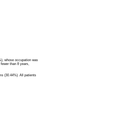
7%), whose occupation was
 fewer than 8 years,
s (30.44%). All patients