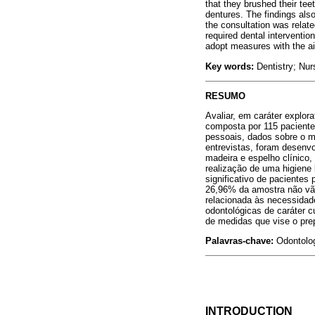
that they brushed their tee
dentures. The findings als
the consultation was relat
required dental interventio
adopt measures with the aim
Key words:
Dentistry; Nurs
RESUMO
Avaliar, em caráter explor
composta por 115 pacientes
pessoais, dados sobre o mo
entrevistas, foram desenvo
madeira e espelho clínico, 
realização de uma higiene
significativo de paciente
26,96% da amostra não vão
relacionada às necessidad
odontológicas de caráter 
de medidas que vise o pre
Palavras-chave:
Odontolog
INTRODUCTION