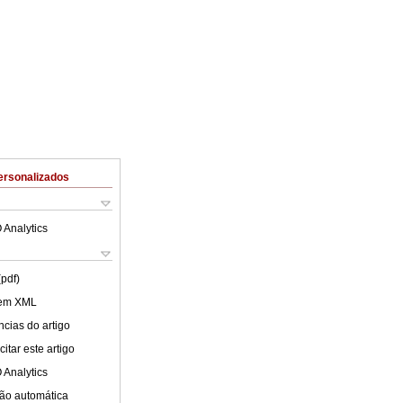
ersonalizados
 Analytics
(pdf)
 em XML
cias do artigo
itar este artigo
 Analytics
ão automática