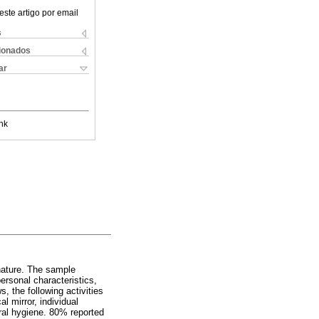
este artigo por email
s
cionados
ar
nk
 nature. The sample
ersonal characteristics,
, the following activities
l mirror, individual
ral hygiene. 80% reported