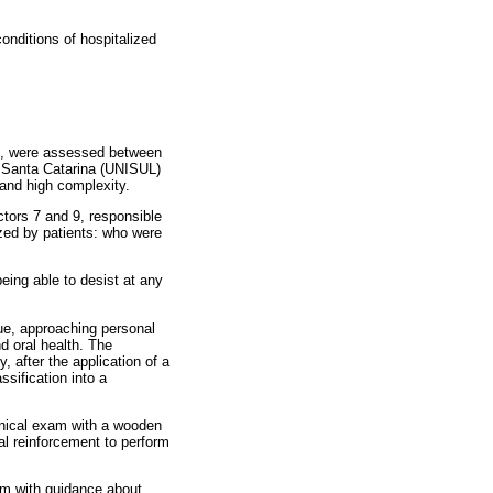
onditions of hospitalized
SC, were assessed between
 Santa Catarina (UNISUL)
 and high complexity.
ctors 7 and 9, responsible
ized by patients: who were
being able to desist at any
que, approaching personal
d oral health. The
, after the application of a
ssification into a
clinical exam with a wooden
nal reinforcement to perform
hem with guidance about