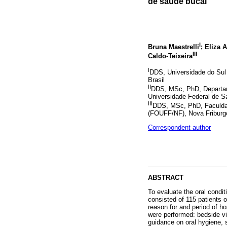
de saúde bucal
I
Bruna Maestrelli
; Eliza 
III
Caldo-Teixeira
I
DDS, Universidade do Sul 
Brasil
II
DDS, MSc, PhD, Departam
Universidade Federal de Sa
III
DDS, MSc, PhD, Faculdad
(FOUFF/NF), Nova Friburgo,
Correspondent author
ABSTRACT
To evaluate the oral condit
consisted of 115 patients 
reason for and period of ho
were performed: bedside vis
guidance on oral hygiene, 