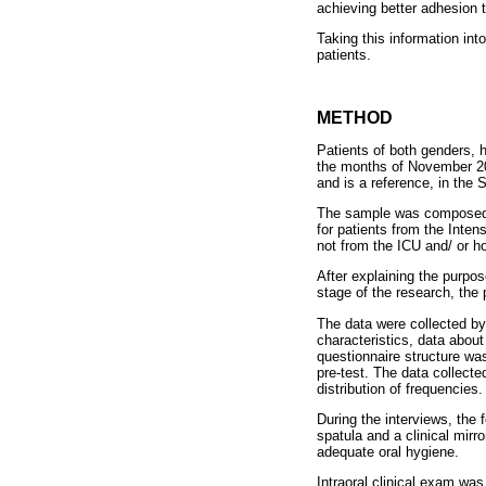
achieving better adhesion t
Taking this information int
patients.
METHOD
Patients of both genders,
the months of November 20
and is a reference, in the 
The sample was composed of
for patients from the Inten
not from the ICU and/ or ho
After explaining the purpos
stage of the research, the
The data were collected by 
characteristics, data about
questionnaire structure was
pre-test. The data collecte
distribution of frequencies.
During the interviews, the 
spatula and a clinical mirr
adequate oral hygiene.
Intraoral clinical exam was