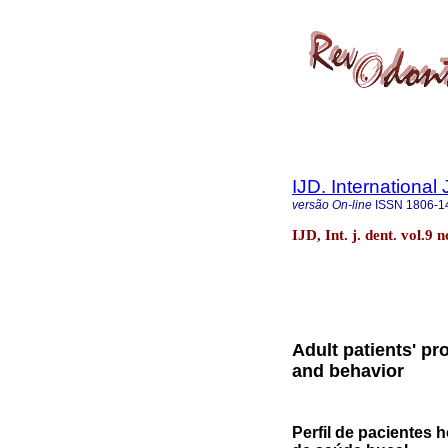
IJD. International 
versão On-line
ISSN
1806-1
IJD, Int. j. dent. vol.9 
Adult patients' pro
and behavior
Perfil de pacientes 