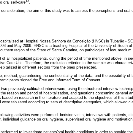
13
o oral self-care
.
o consideration, the aim of this study was to assess the perceptions and oral c
 hospitalized at Hospital Nossa Senhora da Conceição (HNSC) in Tubarão - 
08 and May 2009. HNSC is a teaching Hospital of the University of South of
Southern region of the State of Santa Catarina, on pathologies of low, medium
 all hospitalized patients, during the period of time mentioned above, in se
sive Care Unit. Therefore, the exclusion criterion in the sample was character
spitalized in different sectors from the ones preselected.
e, method, guaranteeing the confidentiality of the data, and the possibility of 
 participants signed the Free and Informed Term of Consent.
two previously calibrated interviewers, using the structured interview techni
 the reason and period of hospitalization, and questions concerning general an
 based on research in the literature and adapted to the objectives of this study
d were tabulated according to sets of descriptive categories, which allowed cla
following activities were performed: bedside visits, interviews with patients, 
or, individual guidance on oral hygiene, supervised oral hygiene and motivatio
 performed to investigate patients'oral health conditions in order to provide t