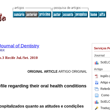
Journal of Dentistry
Serviços P
46X
Journal
no.3 Recife Jul./Set. 2010
SciELO
Artigo
ORIGINAL ARTICLE
ARTIGO ORIGINAL
Inglês 
Artigo
file regarding their oral health conditions
Referên
Como c
SciELO
hospitalizados quanto as atitudes e condições
Traduç