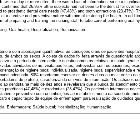
th twice a day or more often, there was a bias of information, since a signific
o confirmed that 26.96% ofthe subjects had not been to the dentist for over te
ed to prosthetic dental care needs (47.48%) and tooth extractions (23.47%). Th
n of a curative and preventive nature with aim of restoring the health. In additi
 of preparing and training the nursing staff to take care of performing oral h
ing; Oral health; Hospitalization; Humanization.
atório e com abordagem quantitativa, as condições orais de pacientes hospital
, de ambos os sexos. A coleta de dados foi feita através de questionário ab
tivo e o período de internação, e questionamentos relativos à saúde geral e
lvidas atividades como: visita aos leitos, entrevistas com os pacientes, ex
orientação de higiene bucal individualizada, higiene bucal supervisionada e r
 bucal adequada. 80% reportaram escovar os dentes duas ou mais vezes ao 
s portadores de prótese, caracterizando um viés de informação. Os achados 
 ao dentista há mais de dez anos e revelaram que a busca do atendimento 
es protéticas (47,48%) e exodontias (23,47%). Os pacientes internados nece
curativo e preventivo com contribuições ao restabelecimento da saúde do me
paro e capacitação da equipe de enfermagem para realização de cuidados quan
ia; Enfermagem; Saúde bucal; Hospitalização; Humanização.