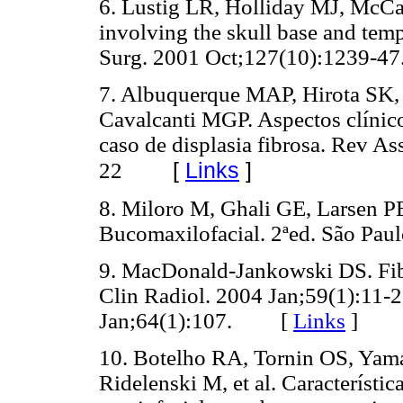
6. Lustig LR, Holliday MJ, McCa
involving the skull base and te
Surg. 2001 Oct;127(10):1239
7. Albuquerque MAP, Hirota SK,
Cavalcanti MGP. Aspectos clínic
caso de displasia fibrosa. Rev A
[
Links
]
22
8. Miloro M, Ghali GE, Larsen PE
Bucomaxilofacial. 2ªed. São P
9. MacDonald-Jankowski DS. Fibr
Clin Radiol. 2004 Jan;59(1):11-2
Jan;64(1):107. [
Links
]
10. Botelho RA, Tornin OS, Yama
Ridelenski M, et al. Característic