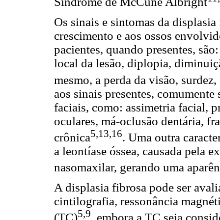
Síndrome de McCune Albright
Os sinais e sintomas da displasia
crescimento e aos ossos envolvido
pacientes, quando presentes, são:
local da lesão, diplopia, diminui
mesmo, a perda da visão, surdez, 
aos sinais presentes, comumente 
faciais, como: assimetria facial,
oculares, má-oclusão dentária, fra
5,13,16
crônica
. Uma outra caracte
a leontíase óssea, causada pela 
nasomaxilar, gerando uma aparênc
A displasia fibrosa pode ser aval
cintilografia, ressonância magné
5,9
(TC)
, embora a TC seja consid