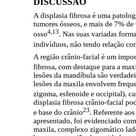
DISCUSSÃO
A displasia fibrosa é uma patolo
tumores ósseos, e mais de 7% de
4,13
osso
. Nas suas variadas form
indivíduos, não tendo relação com
A região crânio-facial é um impor
fibrosa, com destaque para a max
lesões da mandíbula são verdadei
lesões da maxila envolvem frequ
zigoma, esfenoide e occipital), ca
displasia fibrosa crânio-facial po
23
e base do crânio
. Referente ao
apresentado, foi evidenciado co
maxila, complexo zigomático lado