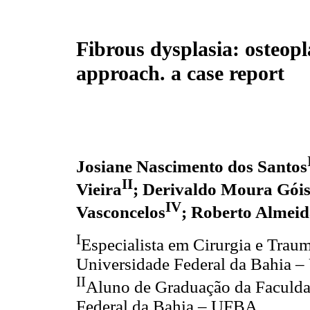
Fibrous dysplasia: osteop
approach. a case report
Josiane Nascimento dos Santos
II
Vieira
; Derivaldo Moura Góis
IV
Vasconcelos
; Roberto Almeid
I
Especialista em Cirurgia e Trau
Universidade Federal da Bahia 
II
Aluno de Graduação da Faculda
Federal da Bahia – UFBA