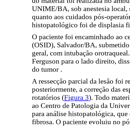
do material foi realizada no ambu
UNIME/BA, sob anestesia local, 
quanto aos cuidados pós-operató
histopatológico foi de displasia f
O paciente foi encaminhado ao ce
(OSID), Salvador/BA, submetido 
geral, com intubação orotraqueal
Ferguson para o lado direito, dis
do tumor .
A ressecção parcial da lesão foi r
posteriormente, a correção das e
rotatórios (
Figura 3
). Todo mater
ao Centro de Patologia da Univer
para análise histopatológica, que
fibrosa. O paciente evoluiu no pó