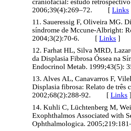
craniofacial: estudo retrospectiv
2006;39(4):269–72. [
Links
11. Saueressig F, Oliveira MG. Di
síndrome de Mccune-Albright: Rel
2004;3(2):70-6. [
Links
]
12. Farhat HL, Silva MRD, Lazar
da Displasia Fibrosa Óssea na S
Endocrinol Metab. 1999;43(5)
13. Alves AL, Canavarros F, Vile
Displasia fibrosa: Relato de três 
2002;68(2):288-92. [
Links
14. Kuhli C, Lüchtenberg M, Weid
Exophthalmos Associated with Se
Ophthalmologica. 2005;219: