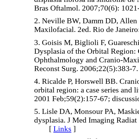
Bras Oftalmol. 2007;70(6): 1
2. Neville BW, Damm DD, Allen 
Maxilofacial. 2ed. Rio de Jan
3. Goisis M, Biglioli F, Guaresch
Dysplasia of the Orbital Region: 
Ophthalmology and Cranio-Maxill
Reconst Surg. 2006;22(5):38
4. Ricalde P, Horswell BB. Cranio
orbital region: a case series and l
2001 Feb;59(2):157-67; discu
5. Lisle DA, Monsour PA, Maskiel
dysplasia. J Med Imaging Radiat
[
Links
]