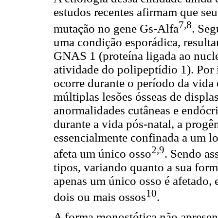
estudos recentes afirmam que seu
7,8
mutação no gene Gs-Alfa
. Seg
uma condição esporádica, result
GNAS 1 (proteína ligada ao nucle
atividade do polipeptídio 1). Por
ocorre durante o período da vida 
múltiplas lesões ósseas de displas
anormalidades cutâneas e endócri
durante a vida pós-natal, a progê
essencialmente confinada a um loc
2,9
afeta um único osso
. Sendo ass
tipos, variando quanto a sua form
apenas um único osso é afetado, e
10
dois ou mais ossos
.
A forma monostótica não apresent