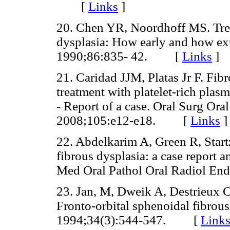
[
Links
]
20. Chen YR, Noordhoff MS. Trea
dysplasia: How early and how ext
1990;86:835- 42. [
Links
]
21. Caridad JJM, Platas Jr F. Fib
treatment with platelet-rich plasm
- Report of a case. Oral Surg Or
2008;105:e12-e18. [
Links
]
22. Abdelkarim A, Green R, Startze
fibrous dysplasia: a case report a
Med Oral Pathol Oral Radiol 
23. Jan, M, Dweik A, Destrieux 
Fronto-orbital sphenoidal fibrous
1994;34(3):544-547. [
Link