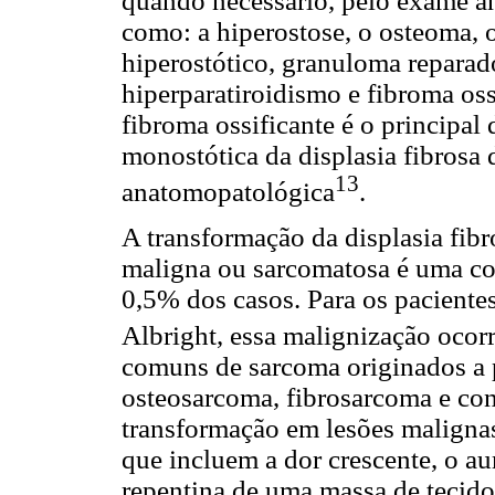
quando necessário, pelo exame a
como: a hiperostose, o osteoma
hiperostótico, granuloma reparad
hiperparatiroidismo e fibroma ossi
fibroma ossificante é o principal
monostótica da displasia fibrosa 
13
anatomopatológica
.
A transformação da displasia fib
maligna ou sarcomatosa é uma co
0,5% dos casos. Para os pacien
Albright, essa malignização ocor
comuns de sarcoma originados a pa
osteosarcoma, fibrosarcoma e con
transformação em lesões malignas 
que incluem a dor crescente, o a
repentina de uma massa de tecido