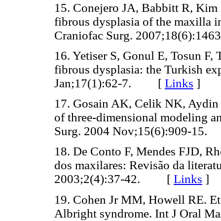
15. Conejero JA, Babbitt R, Kim
fibrous dysplasia of the maxilla in
Craniofac Surg. 2007;18(6):1
16. Yetiser S, Gonul E, Tosun F, 
fibrous dysplasia: the Turkish ex
Jan;17(1):62-7. [
Links
]
17. Gosain AK, Celik NK, Aydin M
of three-dimensional modeling an
Surg. 2004 Nov;15(6):909-1
18. De Conto F, Mendes FJD, Rh
dos maxilares: Revisão da literatu
2003;2(4):37-42. [
Links
]
19. Cohen Jr MM, Howell RE. Et
Albright syndrome. Int J Oral Ma