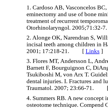
1. Cardoso AB, Vasconcelos BC,
eminectomy and use of bone minip
treatment of recurrent temporoman
Otorhinolaryngol. 2005;71:3
2. Alonge OK, Narendran S, Will
incisal teeth among children in H
2001; 17:218-21. [
Links
]
3. Flores MT, Andersson L, And
Barnett F, Bourguignon C, DiAng
Tsukiboshi M, von Arx
T. Guidel
dental injuries. I. Fractures and 
Traumatol. 2007; 23:66-71. 
4. Summers RB. A new concept in
osteotome technique. Compend C