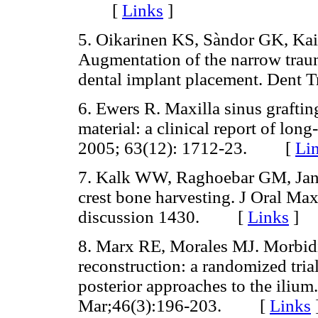
[
Links
]
5. Oikarinen KS, Sàndor GK, Ka
Augmentation of the narrow trauma
dental implant placement. Den
6. Ewers R. Maxilla sinus grafti
material: a clinical report of long
2005; 63(12): 1712-23. [
Li
7. Kalk WW, Raghoebar GM, Jans
crest bone harvesting. J Oral Ma
discussion 1430. [
Links
]
8. Marx RE, Morales MJ. Morbidi
reconstruction: a randomized tria
posterior approaches to the ilium
Mar;46(3):196-203. [
Links