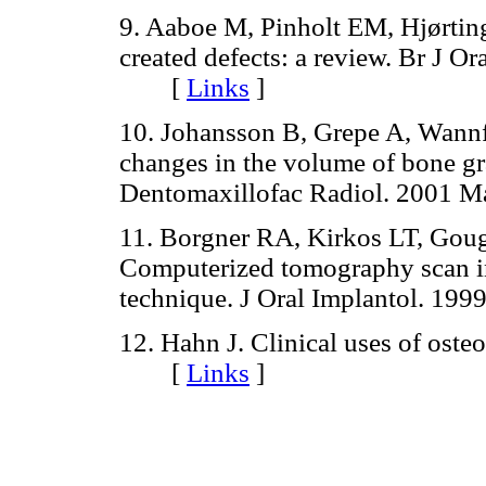
9. Aaboe M, Pinholt EM, Hjørtin
created defects: a review. Br J O
[
Links
]
10. Johansson B, Grepe A, Wannfo
changes in the volume of bone gra
Dentomaxillofac Radiol. 2001
11. Borgner RA, Kirkos LT, Goug
Computerized tomography scan in
technique. J Oral Implantol. 
12. Hahn J. Clinical uses of oste
[
Links
]