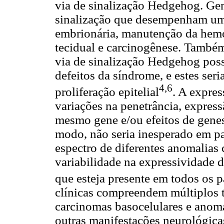
via de sinalização Hedgehog. G
sinalização que desempenham um
embrionária, manutenção da hemos
tecidual e carcinogênese. Também
via de sinalização Hedgehog pos
defeitos da síndrome, e estes ser
4,6
proliferação epitelial
. A expres
variações na penetrância, expres
mesmo gene e/ou efeitos de genes
modo, não seria inesperado em pa
espectro de diferentes anomalias 
variabilidade na expressividade
que esteja presente em todos os p
clínicas compreendem múltiplos 
carcinomas basocelulares e anoma
outras manifestações neurológicas