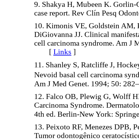
9. Shakya H, Mubeen K. Gorlin-Go
case report. Rev Clín Pesq Odo
10. Kimonis VE, Goldstein AM, 
DiGiovanna JJ. Clinical manifest
cell carcinoma syndrome. Am J M
[
Links
]
11. Shanley S, Ratcliffe J, Hocke
Nevoid basal cell carcinoma synd
Am J Med Genet. 1994; 50: 
12. Falco OB, Plewig G, Wolff 
Carcinoma Syndrome. Dermatology
4th ed. Berlin-New York: Spring
13. Peixoto RF, Menezes DPB, Pe
Tumor odontogênico ceratocístico