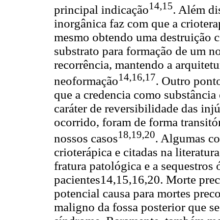
14,15
principal indicação
. Além di
inorgânica faz com que a crioter
mesmo obtendo uma destruição cel
substrato para formação de um no
recorrência, mantendo a arquitetur
14,16,17
neoformação
. Outro ponto
que a credencia como substância 
caráter de reversibilidade das inj
ocorrido, foram de forma transit
18,19,20
nossos casos
. Algumas co
crioterápica e citadas na literatur
fratura patológica e a sequestro
pacientes14,15,16,20. Morte prec
potencial causa para mortes prec
maligno da fossa posterior que 