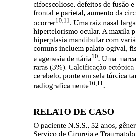
cifoescoliose, defeitos de fusão e 
frontal e parietal, aumento da c
10,11
ocorrer
. Uma raiz nasal lar
hipertelorismo ocular. A maxila p
hiperplasia mandibular com vari
comuns incluem palato ogival, fi
10
e agenesia dentária
. Uma marcad
raras (3%). Calcificação ectópica
cerebelo, ponte em sela túrcica 
10,11
radiograficamente
.
RELATO DE CASO
O paciente N.S.S., 52 anos, gên
Serviço de Cirurgia e Traumatol