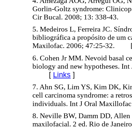
4. Amezaga AOG, Arregui OG, N
Gorlin-Goltz syndrome: Clinicopa
Cir Bucal. 2008; 13: 338-43.
5. Medeiros L, Ferreira JC. Sínd
bibliográfica a propósito de um c
Maxilofac. 2006; 47:25-32. 
6. Cohen Jr MM. Nevoid basal ce
biology and new hypotheses. Int 
[
Links
]
7. Ahn SG, Lim YS, Kim DK, Kim
cell carcinoma syndrome: a retros
individuals. Int J Oral Maxillof
8. Neville BW, Damm DD, Allen 
maxilofacial. 2 ed. Rio de Jan