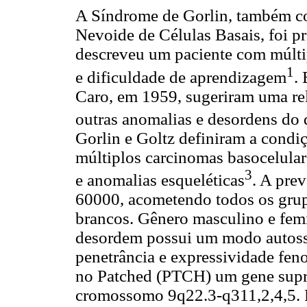
A Síndrome de Gorlin, também 
Nevoide de Células Basais, foi pr
descreveu um paciente com múltip
1
e dificuldade de aprendizagem
.
Caro, em 1959, sugeriram uma rel
outras anomalias e desordens do
Gorlin e Goltz definiram a condi
múltiplos carcinomas basocelular
3
e anomalias esqueléticas
. A pre
60000, acometendo todos os grup
brancos. Gênero masculino e femi
desordem possui um modo autoss
penetrância e expressividade fen
no Patched (PTCH) um gene supre
cromossomo 9q22.3-q311,2,4,5.