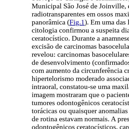
Municipal São José de Joinville, 
radiotransparentes em ossos maxil
panorâmica (
Fig.1
). Em uma das l
citologia confirmou a suspeita d
ceratocístico. Durante a anamnese
excisão de carcinomas basocelula
revelou: carcinomas basocelulares
de desenvolvimento (confirmados 
com aumento da circunferência cr
hipertelorismo moderado associad
intraoral, constatou-se uma maxi
imagem mostraram que o paciente 
tumores odontogênicos ceratocíst
torácicas ou quaisquer anomalias 
de rotina estavam normais. A pres
odontogênicos ceratocísticos, ca