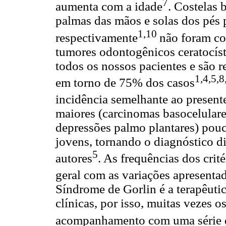
7
aumenta com a idade
. Costelas 
palmas das mãos e solas dos pés
1,10
respectivamente
não foram co
tumores odontogênicos ceratocísti
todos os nossos pacientes e são r
1,4,5,8
em torno de 75% dos casos
incidência semelhante ao presente
maiores (carcinomas basocelulares
depressões palmo plantares) pouc
jovens, tornando o diagnóstico di
5
autores
. As frequências dos cri
geral com as variações apresentad
Síndrome de Gorlin é a terapêutic
clínicas, por isso, muitas vezes o
acompanhamento com uma série d