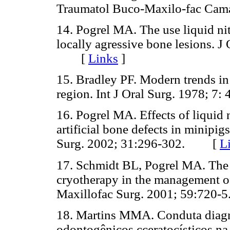
Traumatol Buco-Maxilo-fac Ca
14. Pogrel MA. The use liquid ni
locally agressive bone lesions. J
[
Links
]
15. Bradley PF. Modern trends in 
region. Int J Oral Surg. 1978;
16. Pogrel MA. Effects of liquid
artificial bone defects in minipig
Surg. 2002; 31:296-302. [
L
17. Schmidt BL, Pogrel MA. The u
cryotherapy in the management of
Maxillofac Surg. 2001; 59:72
18. Martins MMA. Conduta diagnó
odontogênicos cceratocísticos na