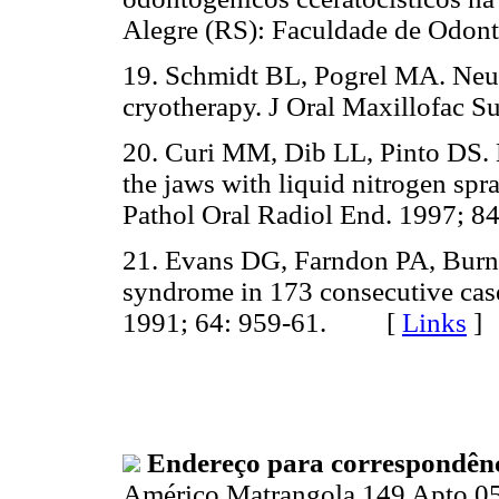
Alegre (RS): Faculdade de Od
19. Schmidt BL, Pogrel MA. Neur
cryotherapy. J Oral Maxillofac
20. Curi MM, Dib LL, Pinto DS.
the jaws with liquid nitrogen sp
Pathol Oral Radiol End. 1997
21. Evans DG, Farndon PA, Burne
syndrome in 173 consecutive cas
1991; 64: 959-61. [
Links
]
Endereço para correspondênc
Américo Matrangola 149 Apto 0