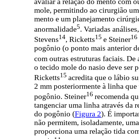
avaliar a relação do mento com ou
mole, permitindo ao cirurgião um
mento e um planejamento cirúrgic
5
anormalidade
. Variadas análise
14
15
16
Stevens
, Ricketts
e Steiner
pogônio (o ponto mais anterior d
com outras estruturas faciais. D
o tecido mole do nasio deve ser 
15
Ricketts
acredita que o lábio su
2 mm posteriormente à linha que 
16
pogônio. Steiner
recomenda que
tangenciar uma linha através da r
do pogônio (
Figura 2
). É importa
não permitem, isoladamente, uma 
proporciona uma relação tida com