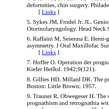
deformities, chin surgery. Phila
[
Links
]
5. Sykes JM, Frodel Jr. JL. Genio
Otorinolaryngology. Head Neck
6. Raffaini M, Sesenna E. Hemi-ge
asymmetry. J Oral Maxillofac Su
[
Links
]
7. Hoffer O. Operation der prog
Kiefer Heilkd. 1942;9(121).
8. Gillies HD, Millard DR. The pri
Boston: Little Brown; 1957.
9. Trauner R, Obwegeser H. The s
prognathism and retrognathia with