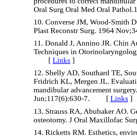
procedures to correct mandibular
Oral Surg Oral Med Oral Patho
10. Converse JM, Wood-Smith D. 
Plast Reconstr Surg. 1964 No
11. Donald J, Annino JR. Chin A
Techniques in Otorinolaryngolog
[
Links
]
12. Shelly AD, Southard TE, Sou
Fridrich KL, Mergen JL. Evaluatio
mandibular advancement surgery.
Jun;117(6):630-7. [
Links
]
13. Strauss RA, Abubaker AO. Ge
osteotomy. J Oral Maxillofac S
14. Ricketts RM. Esthetics, envir