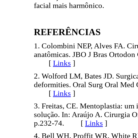
facial mais harmônico.
REFERÊNCIAS
1. Colombini NEP, Alves FA. Ciru
anatômicas. JBO J Bras Ortodon 
[
Links
]
2. Wolford LM, Bates JD. Surgical
deformities. Oral Surg Oral Med 
[
Links
]
3. Freitas, CE. Mentoplastia: u
solução. In: Araújo A. Cirurgia O
p.232-74. [
Links
]
4. Bell WH, Proffit WR, White RP.