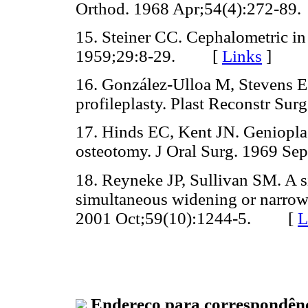
Orthod. 1968 Apr;54(4):272-
15. Steiner CC. Cephalometric in 
1959;29:8-29. [
Links
]
16. González-Ulloa M, Stevens E. 
profileplasty. Plast Reconstr 
17. Hinds EC, Kent JN. Genioplast
osteotomy. J Oral Surg. 1969 
18. Reyneke JP, Sullivan SM. A s
simultaneous widening or narrowi
2001 Oct;59(10):1244-5. [
L
Endereço para correspondênc