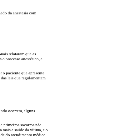
medo da anestesia com
nais relataram que as
 o processo anestésico, e
er o paciente que apresente
 das leis que regulamentam
ando ocorrem, alguns
de primeiros socorros não
mais a saúde da vítima, e o
idade do atendimento médico