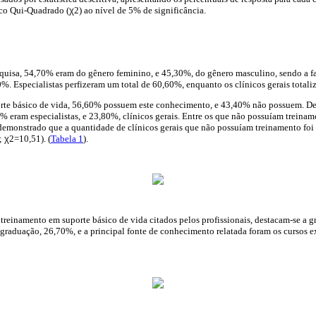
tico Qui-Quadrado (
χ
2) ao nível de 5% de significância.
squisa, 54,70% eram do gênero feminino, e 45,30%, do gênero masculino, sendo a f
%. Especialistas perfizeram um total de 60,60%, enquanto os clínicos gerais total
rte básico de vida, 56,60% possuem este conhecimento, e 43,40% não possuem. Den
 eram especialistas, e 23,80%, clínicos gerais. Entre os que não possuíam treina
 demonstrado que a quantidade de clínicos gerais que não possuíam treinamento foi
%;
χ
2=10,51). (
Tabela 1
).
treinamento em suporte básico de vida citados pelos profissionais, destacam-se a 
graduação, 26,70%, e a principal fonte de conhecimento relatada foram os cursos 