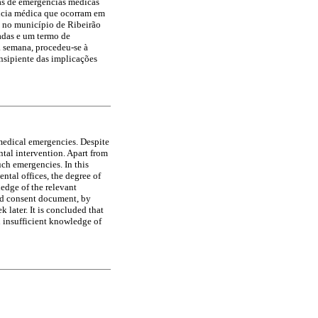
ias de emergências médicas
ência médica que ocorram em
s no município de Ribeirão
radas e um termo de
a semana, procedeu-se à
nsipiente das implicações
 medical emergencies. Despite
ntal intervention. Apart from
such emergencies. In this
ntal offices, the degree of
edge of the relevant
med consent document, by
 later. It is concluded that
an insufficient knowledge of