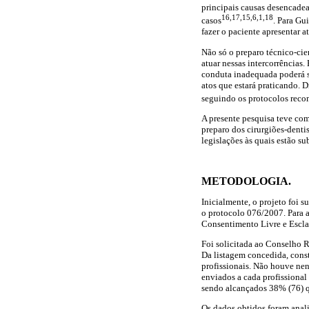
principais causas desencade
16,17,15,6,1,18
casos
. Para Gu
fazer o paciente apresentar 
Não só o preparo técnico-cie
atuar nessas intercorrências
conduta inadequada poderá se
atos que estará praticando. D
seguindo os protocolos reco
A presente pesquisa teve co
preparo dos cirurgiões-denti
legislações às quais estão s
METODOLOGIA.
Inicialmente, o projeto foi
o protocolo 076/2007. Para a
Consentimento Livre e Escl
Foi solicitada ao Conselho R
Da listagem concedida, const
profissionais. Não houve nen
enviados a cada profissional
sendo alcançados 38% (76) q
Os dados obtidos foram analis