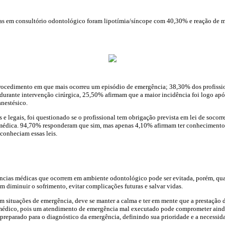
as em consultório odontológico foram lipotímia/síncope com 40,30% e reação de 
rocedimento em que mais ocorreu um episódio de emergência; 38,30% dos profissio
urante intervenção cirúrgica, 25,50% afirmam que a maior incidência foi logo após
nestésico.
s e legais, foi questionado se o profissional tem obrigação prevista em lei de socorr
médica. 94,70% responderam que sim, mas apenas 4,10% afirmam ter conhecimento
conheciam essas leis.
ncias médicas que ocorrem em ambiente odontológico pode ser evitada, porém, qu
diminuir o sofrimento, evitar complicações futuras e salvar vidas.
m situações de emergência, deve se manter a calma e ter em mente que a prestação 
médico, pois um atendimento de emergência mal executado pode comprometer ainda 
r preparado para o diagnóstico da emergência, definindo sua prioridade e a necess