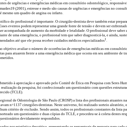
antes de urgências e emergências médicas em consultório odontológico, responsáv
imarães19 (2001), estresse e medo são causas de urgências e emergências no consu
até mesmo um quadro de angina ou infarto.
ntífico do profissional é importante. O cirurgião-dentista deve também estar prepar
. Esses eventos podem representar uma grande fonte de tensão e devem ser enfrentad
r acompanhada de aumento da morbidade e letalidade. O profissional deve saber at
iante de uma emergência, o profissional tem que saber diagnosticá-la, e ainda, suste
1
mendados até que ele possa receber cuidados médicos especializados
.
mo objetivo avaliar o número de ocorrências de emergências médicas em consultório
stas para atuarem frente a uma emergência médica que ocorra em seu ambiente de t
ubmetidos.
 submetido à apreciação e aprovado pelo Comitê de Ética em Pesquisa com Seres
 realização da pesquisa, foi confeccionado um questionário com questões estrutura
arecido (TCLE).
egional de Odontologia de São Paulo (CROSP) a lista dos profissionais atuantes na
avam n=1137 cirurgiões-dentistas. Neste universo, foi realizado sorteio aleatório
hum critério de exclusão. Sendo assim, todos os profissionais constantes da lista p
 sorteado um questionário e duas cópias do TCLE, e procedeu-se à coleta destes r
uestionários devidamente respondidos.
ados por estatística descritiva, apresentando os percentuais de resposta para cada 