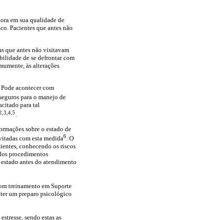
ora em sua qualidade de
co. Pacientes que antes não
as que antes não visitavam
bilidade de se defrontar com
mumente, às alterações
. Pode acontecer com
e seguros para o manejo de
citado para tal
2,3,4,5
.
ormações sobre o estado de
6
vitadas com esta medida
. O
cientes, conhecendo os riscos
 dos procedimentos
u estado antes do atendimento
 com treinamento em Suporte
e ter um preparo psicológico
stresse, sendo estas as