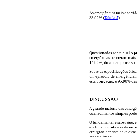
As emergências mais ocorrid
33,90% (
Tabela 5
).
Questionados sobre qual o p
emergências ocorreram mais d
14,90%, durante o processo a
Sobre as especificações ética
um episódio de emergência 
esta obrigação, e 95,90% des
DISCUSSÃO
A grande maioria das emergê
conhecimentos simples podem 
O fundamental é saber que, e
exclui a importância de um 
cirurgião-dentista deve esta
especializado.