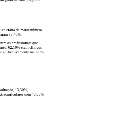
aixa etária de maior número
izaram 39,40%.
tre os profissionais que
mento, 62,10% eram clínicos
 significativamente maior do
graduação, 13,30%,
extracurriculares com 40,00%