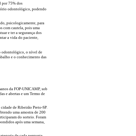
el por 75% dos
ltório odontológico, podendo
ado, psicologicamente, para
os com cautela, pois uma
uar e ter a segurança dos
ntar a vida do paciente,
 odontológico, o nível de
rabalho e o conhecimento das
 Humanos da FOP-UNICAMP, sob
das e abertas e um Termo de
 cidade de Ribeirão Preto-SP.
, obtendo uma amostra de 200
articiparam do sorteio. Foram
espondidos após uma semana,
categoria de cada pergunta.