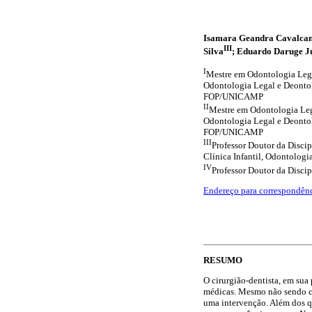
Isamara Geandra Cavalcan
III
Silva
; Eduardo Daruge J
I
Mestre em Odontologia Leg
Odontologia Legal e Deontol
FOP/UNICAMP
II
Mestre em Odontologia Le
Odontologia Legal e Deontol
FOP/UNICAMP
III
Professor Doutor da Disc
Clínica Infantil, Odontologi
IV
Professor Doutor da Disc
Endereço para correspondên
RESUMO
O cirurgião-dentista, em sua
médicas. Mesmo não sendo c
uma intervenção. Além dos qu