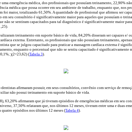
e uma emergência médica, dos profissionais que possuíam treinamento, 22,90% não
ência médica que possa ocorrer em seu ambiente de trabalho, enquanto que, nos pr
m foi maior, totalizando 61,50%. A quantidade de profissional que afirmou ser cap
 em seu consultório é significativamente maior para aqueles que possuíam o trei
que não se sentiram capacitados para tal diagnóstico é significativamente maior pa
,25).
realizaram treinamento em suporte básico de vida, 84,20% disseram ser capazes e/ ou
rdíaca externa. Entretanto, os profissionais que não possuíam treinamento, apena
ntista que se julgou capacitado para praticar a massagem cardíaca externa é signif
amento, enquanto o percentual que não se sentiu capacitado é significativamente 
p<0,1%;
χ
2=23,62) (
Tabela 3
).
-dentistas afirmaram possuir, em seus consultórios, convênio com serviço de remoç
xiliar não possui treinamento em suporte básico de vida.
48), 63,20% afirmaram que já tiveram episódios de emergências médicas em seu cons
 universo, 37,50% relataram que, nos últimos 12 meses, tiveram entre uma e duas em
 a quatro episódios nos últimos 12 meses (
Tabela 4
).