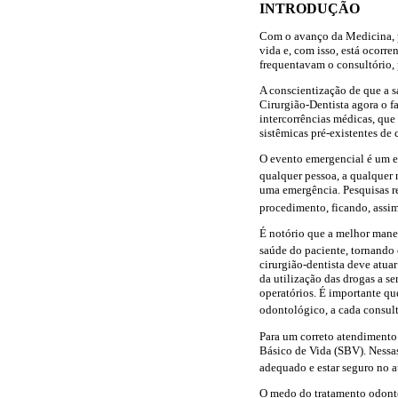
INTRODUÇÃO
Com o avanço da Medicina, p
vida e, com isso, está ocorr
frequentavam o consultório, 
A conscientização de que a s
Cirurgião-Dentista agora o f
intercorrências médicas, qu
sistêmicas pré-existentes de 
O evento emergencial é um e
qualquer pessoa, a qualquer
uma emergência. Pesquisas re
procedimento, ficando, assi
É notório que a melhor mane
saúde do paciente, tornando
cirurgião-dentista deve atua
da utilização das drogas a 
operatórios. É importante qu
odontológico, a cada consul
Para um correto atendimento
Básico de Vida (SBV). Nessas
adequado e estar seguro no a
O medo do tratamento odontol