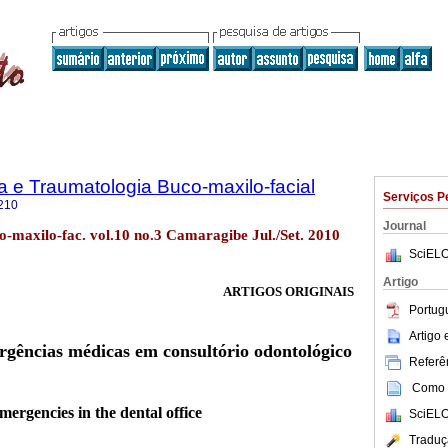
ia e Traumatologia Buco-maxilo-facial
Serviços P
210
Journal
co-maxilo-fac. vol.10 no.3 Camaragibe Jul./Set. 2010
SciELO
Artigo
ARTIGOS ORIGINAIS
Portug
Artigo
rgências médicas em consultório odontológico
Referên
Como c
emergencies in the dental office
SciELO
Traduç