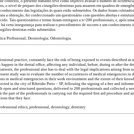
te contexto, o presente trabalho teve como objetivo avaliar o número de ocorrênc
os, o nível de preparo dos cirurgiões-dentistas para atuarem em quadros de emerg
 conhecimento das legislações às quais estão submetidos. Os dados foram coletado
Para a obtenção, foi confeccionado um questionário com questões abertas e estrutu
ecido. Tais questionários e termo foram entregues a n=200 profissionais, e, após um
e há certa insegurança para realizar o procedimento de socorro e um conhecimento i
irurgiões-dentistas estão submetidos.
ica Profissional; Deontologia; Odontologia.
fessional practice, constantly face the risk of being exposed to events described as
appen in the dental office, affecting any individual, before, during or after the de
 patients, the professional also has to deal with the legal implications arising from 
resent study was to evaluate the number of occurrences of medical emergencies in de
ons in medical emergencies in their work environment and the extent of their knowl
lected in the city of Ribeirão Preto – SP, following the signing of a free and infor
h open and structured questions, delivered to 200 professionals and collected a week
on the part of the professionals in carrying out the required first aid procedure and 
ions that they face.
fessional ethics, professional, deontology, dentistry.