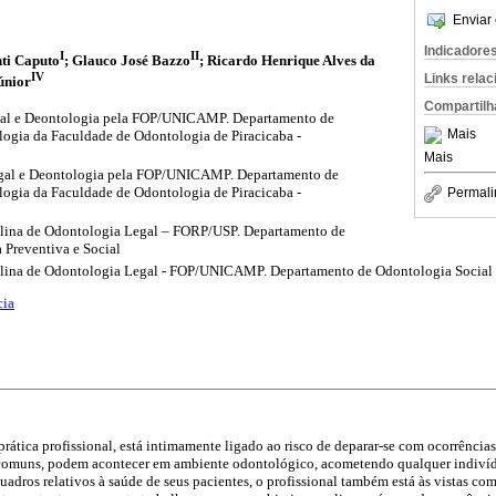
Enviar 
Indicadore
I
II
ti Caputo
; Glauco José Bazzo
; Ricardo Henrique Alves da
IV
Links rela
únior
Compartilh
al e Deontologia pela FOP/UNICAMP. Departamento de
Mais
ogia da Faculdade de Odontologia de Piracicaba -
Mais
gal e Deontologia pela FOP/UNICAMP. Departamento de
ogia da Faculdade de Odontologia de Piracicaba -
Permali
iplina de Odontologia Legal – FORP/USP. Departamento de
a Preventiva e Social
iplina de Odontologia Legal - FOP/UNICAMP. Departamento de Odontologia Social
cia
 prática profissional, está intimamente ligado ao risco de deparar-se com ocorrênci
omuns, podem acontecer em ambiente odontológico, acometendo qualquer indivídu
adros relativos à saúde de seus pacientes, o profissional também está às vistas com