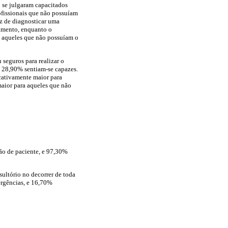
 se julgaram capacitados
ofissionais que não possuíam
az de diagnosticar uma
namento, enquanto o
ra aqueles que não possuíam o
 seguros para realizar o
s 28,90% sentiam-se capazes.
icativamente maior para
maior para aqueles que não
ão de paciente, e 97,30%
ultório no decorrer de toda
ergências, e 16,70%