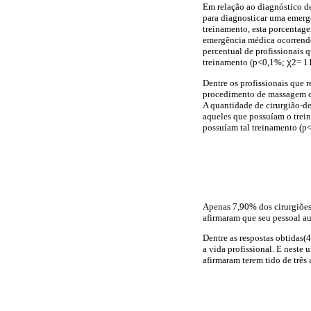
Em relação ao diagnóstico d
para diagnosticar uma emerg
treinamento, esta porcentage
emergência médica ocorrendo
percentual de profissionais 
treinamento (p<0,1%;
χ
2= 11
Dentre os profissionais que 
procedimento de massagem ca
A quantidade de cirurgião-de
aqueles que possuíam o trein
possuíam tal treinamento (
Apenas 7,90% dos cirurgiões
afirmaram que seu pessoal au
Dentre as respostas obtidas(
a vida profissional. E neste
afirmaram terem tido de três