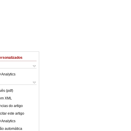
ersonalizados
 Analytics
uês (pdf)
 em XML
cias do artigo
itar este artigo
 Analytics
ão automática