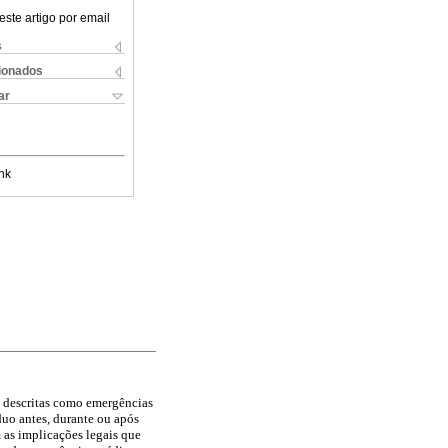
este artigo por email
s
cionados
ar
nk
as descritas como emergências
o antes, durante ou após
 as implicações legais que