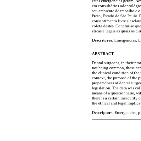
estas emergências geram. Nes
em consultórios odontológic
seu ambiente de trabalho e o
Preto, Estado de São Paulo. 
consentimento livre e esclar
coleta destes. Conclui-se qu
éticas e legais as quais os c
Descritores:
Emergências; Ét
ABSTRACT
Dental surgeons, in their pro
not being common, these can h
the clinical condition of the
context, the purpose of the p
preparedness of dental surge
legislation. The data was col
means of a questionnaire, wit
there is a certain insecurity 
the ethical and legal implicat
Descriptors:
Emergencies, pro