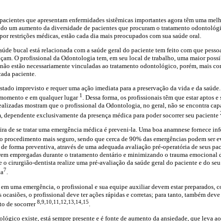
acientes que apresentam enfermidades sistêmicas importantes agora têm uma melh
endo um aumento da diversidade de pacientes que procuram o tratamento odontológi
por restrições médicas, estão cada dia mais preocupados com sua saúde oral.
aúde bucal está relacionada com a saúde geral do paciente tem feito com que pesso
açam. O profissional da Odontologia tem, em seu local de trabalho, uma maior possi
e não estão necessariamente vinculadas ao tratamento odontológico, porém, mais co
cada paciente.
stado imprevisto e requer uma ação imediata para a preservação da vida e da saúde
1
 momento e em qualquer lugar
. Dessa forma, os profissionais têm que estar aptos 
alizadas mostram que o profissional da Odontologia, no geral, não se encontra capa
m, dependente exclusivamente da presença médica para poder socorrer seu paciente
ira de se tratar uma emergência médica é preveni-la. Uma boa anamnese fornece inf
 o procedimento mais seguro, sendo que cerca de 90% das emergências podem ser e
r de forma preventiva, através de uma adequada avaliação pré-operatória de seus pa
serem empregadas durante o tratamento dentário e minimizando o trauma emocional
e o cirurgião-dentista realize uma pré-avaliação da saúde geral do paciente e do se
7
ta
.
 em uma emergência, o profissional e sua equipe auxiliar devem estar preparados,
 ocasiões, o profissional deve ter ações rápidas e corretas; para tanto, também dev
8,9,10,11,12,13,14,15
to de socorrer
.
ógico existe, está sempre presente e é fonte de aumento da ansiedade, que leva ao e