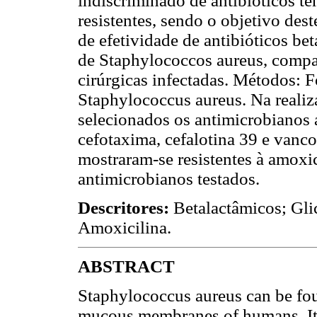
indiscriminado de antibióticos t
resistentes, sendo o objetivo dest
de efetividade de antibióticos be
de Staphylococcos aureus, compa
cirúrgicas infectadas. Métodos: F
Staphylococcus aureus. Na realiz
selecionados os antimicrobianos 
cefotaxima, cefalotina 39 e vanc
mostraram-se resistentes à amoxic
antimicrobianos testados.
Descritores:
Betalactâmicos; Gli
Amoxicilina.
ABSTRACT
Staphylococcus aureus can be fou
mucous membranes of humans. It 