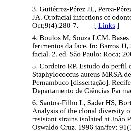
3. Gutiérrez-Pérez JL, Perea-Pé
JA. Orofacial infections of odon
Oct;9(4):280-7. [
Links
]
4. Boulos M, Souza LCM. Bases da
ferimentos da face. In: Barros 
facial. 2. ed. São Paulo: Roca
5. Cordeiro RP. Estudo do perfil d
Staphylococcus aureus MRSA de H
Pernambuco [dissertação]. Recif
Departamento de Ciências Far
6. Santos-Filho L, Sader HS, Bort
Analysis of the clonal diversity 
resistant strains isolated at João 
Oswaldo Cruz. 1996 jan/fev; 