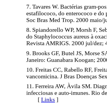
7. Tavares W. Bactérias gram-posi
estafilococo, do enterococo e d
Soc Bras Med Trop. 2000 maio
8. Spiandorello WP, Morsh F, Seb
do Staphylococcus aureus à oxaci
Revista AMRIGS. 2000 jul/dez;
9. Brooks GF, Butel JS, Morse SA
Janeiro: Guanabara Koogan; 
10. Freitas CC, Rabello RF, Freit
vancomicina. J Bras Doenças S
11. Ferreira AW, Àvila SM. Diagn
infecciosas e auto-imunes. Rio 
[
Links
]