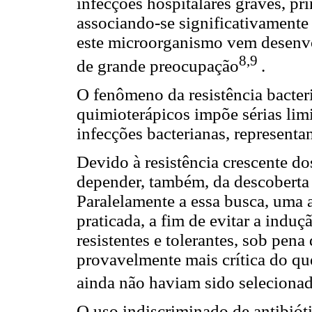
infecções hospitalares graves, pr
associando-se significativamente
este microorganismo vem desenvo
8,9
de grande preocupação
.
O fenômeno da resistência bacteri
quimioterápicos impõe sérias lim
infecções bacterianas, represent
Devido à resistência crescente do
depender, também, da descoberta 
Paralelamente a essa busca, uma a
praticada, a fim de evitar a induç
resistentes e tolerantes, sob pena
provavelmente mais crítica do qu
ainda não haviam sido seleciona
O uso indiscriminado de antibiót