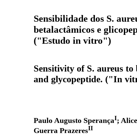
Sensibilidade dos S. aure
betalactâmicos e glicopep
("Estudo in vitro")
Sensitivity of S. aureus to
and glycopeptide. ("In vit
I
Paulo Augusto Sperança
; Alic
II
Guerra Prazeres