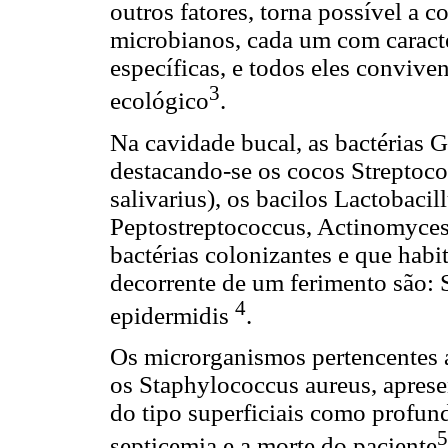
outros fatores, torna possível a 
microbianos, cada um com caracter
específicas, e todos eles convive
3
ecológico
.
Na cavidade bucal, as bactérias G
destacando-se os cocos Streptococ
salivarius), os bacilos Lactobaci
Peptostreptococcus, Actinomyces,
bactérias colonizantes e que habi
decorrente de um ferimento são:
4
epidermidis
.
Os microrganismos pertencentes 
os Staphylococcus aureus, aprese
do tipo superficiais como profun
5
septicemia e a morte do paciente