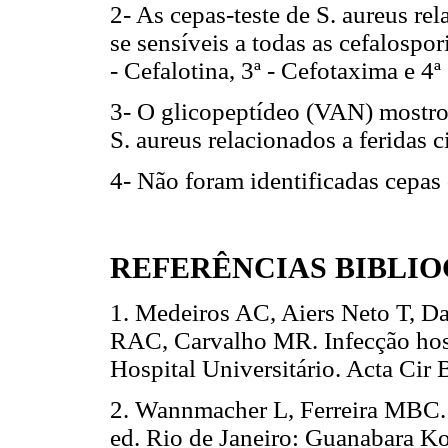
2- As cepas-teste de S. aureus re
se sensíveis a todas as cefalospo
- Cefalotina, 3ª - Cefotaxima e 4
3- O glicopeptídeo (VAN) mostrou
S. aureus relacionados a feridas c
4- Não foram identificadas cepas 
REFERÊNCIAS BIBLI
1. Medeiros AC, Aiers Neto T, D
RAC, Carvalho MR. Infecção hosp
Hospital Universitário. Acta Ci
2. Wannmacher L, Ferreira MBC. F
ed. Rio de Janeiro: Guanabar