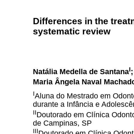
Differences in the treat
systematic review
I
Natália Medella de Santana
Maria Ângela Naval Machad
I
Aluna do Mestrado em Odont
durante a Infância e Adolesc
II
Doutorado em Clínica Odonto
de Campinas, SP
III
Doutorado em Clínica Odon