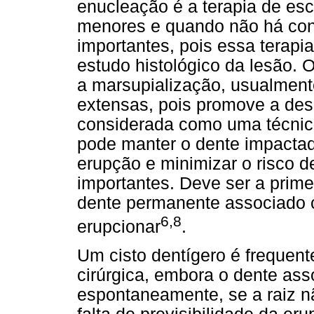
enucleação é a terapia de es
menores e quando não há con
importantes, pois essa terapi
estudo histológico da lesão. 
a marsupialização, usualmen
extensas, pois promove a de
considerada como uma técnica
pode manter o dente impacta
erupção e minimizar o risco d
importantes. Deve ser a prime
dente permanente associado 
6,8
erupcionar
.
Um cisto dentígero é frequen
cirúrgica, embora o dente ass
espontaneamente, se a raiz n