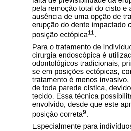
falta de previsibilidade da eru
pela remoção total do cisto e
ausência de uma opção de trat
erupção do dente impactado 
11
posição ectópica
.
Para o tratamento de indivídu
cirurgia endoscópica é utiliz
odontológicos tradicionais, p
se em posições ectópicas, co
tratamento é menos invasivo,
de toda parede cística, devid
tecido. Essa técnica possibil
envolvido, desde que este ap
9
posição correta
.
Especialmente para indivíduo