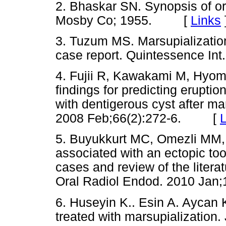
2. Bhaskar SN. Synopsis of ora
Mosby Co; 1955. [
Links
3. Tuzum MS. Marsupialization 
case report. Quintessence I
4. Fujii R, Kawakami M, Hyomo
findings for predicting erupti
with dentigerous cyst after ma
2008 Feb;66(2):272-6. [
L
5. Buyukkurt MC, Omezli MM, 
associated with an ectopic toot
cases and review of the litera
Oral Radiol Endod. 2010 Ja
6. Huseyin K.. Esin A. Aycan 
treated with marsupialization.