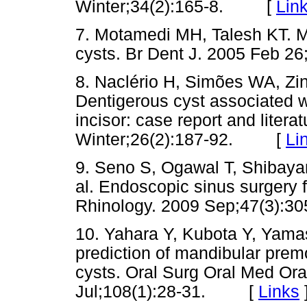
Winter;34(2):165-8. [
Lin
7. Motamedi MH, Talesh KT. 
cysts. Br Dent J. 2005 Feb
8. Naclério H, Simões WA, Zin
Dentigerous cyst associated w
incisor: case report and litera
Winter;26(2):187-92. [
Li
9. Seno S, Ogawal T, Shibaya
al. Endoscopic sinus surgery f
Rhinology. 2009 Sep;47(3)
10. Yahara Y, Kubota Y, Yamas
prediction of mandibular prem
cysts. Oral Surg Oral Med Ora
Jul;108(1):28-31. [
Links