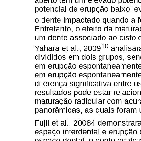
aberto tem um elevado potenc
potencial de erupção baixo l
o dente impactado quando a f
Entretanto, o efeito da matur
um dente associado ao cisto 
10
Yahara et al., 2009
analisar
divididos em dois grupos, se
em erupção espontaneamente 
em erupção espontaneamente
diferença significativa entre 
resultados pode estar relacio
maturação radicular com acurá
panorâmicas, as quais foram u
Fujii et al., 20084 demonstra
espaço interdental e erupção
espaço dental, o dente acabar