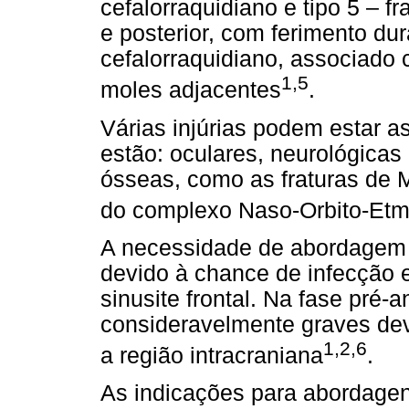
cefalorraquidiano e tipo 5 – f
e posterior, com ferimento du
cefalorraquidiano, associado
1,5
moles adjacentes
.
Várias injúrias podem estar as
estão: oculares, neurológicas 
ósseas, como as fraturas de M
do complexo Naso-Orbito-Etm
A necessidade de abordagem c
devido à chance de infecção 
sinusite frontal. Na fase pré-
consideravelmente graves dev
1,2,6
a região intracraniana
.
As indicações para abordage