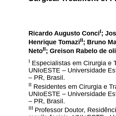
I
Ricardo Augusto Conci
; Jo
II
Henrique Tomazi
; Bruno M
II
Neto
; Greison Rabelo de ol
I
Especialistas em Cirurgia e 
UNIoESTE – Universidade Est
– PR, Brasil.
II
Residentes em Cirurgia e Tr
UNIoESTE – Universidade Est
– PR, Brasil.
III
Professor Doutor, Residênc