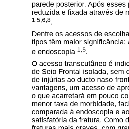
parede posterior. Após esses 
reduzida e fixada através de 
1,5,6,8
.
Dentre os acessos de escolha 
tipos têm maior significância
1,5
e endoscopia
.
O acesso transcutâneo é indic
de Seio Frontal isolada, sem 
de injúrias ao ducto naso-fr
vantagens, um acesso de ap
o que acarretará em pouco co
menor taxa de morbidade, fac
comparada à endoscopia e ao
satisfatória da fratura. Como
fraturas mais graves, com gr