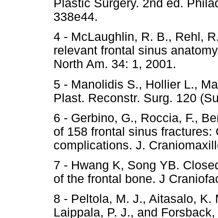
Plastic Surgery. 2nd ed. Phila
338e44.
4 - McLaughlin, R. B., Rehl, R.
relevant frontal sinus anatomy
North Am. 34: 1, 2001.
5 - Manolidis S., Hollier L., 
Plast. Reconstr. Surg. 120 (Su
6 - Gerbino, G., Roccia, F., Be
of 158 frontal sinus fracture
complications. J. Craniomaxill
7 - Hwang K, Song YB. Closed 
of the frontal bone. J Cranio
8 - Peltola, M. J., Aitasalo, K.
Laippala, P. J., and Forsback,