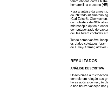
foram obtidos cortes hist
hematoxilina e eosina (HE)
Para a análise da amostra,
do infiltrado inflamatório
(Carl Zeiss®, Oberkochen,
com objetiva de 400x atra
microscópio óptico e cone
computadorizado de captur
células foram contadas at
Tendo como variável indepe
os dados coletados foram 
de Tukey-Kramer, através 
RESULTADOS
ANÁLISE DESCRITIVA
Observou-se à microscopia 
controle em relação aos g
horas após a confecção da 
e não houve variação nos g