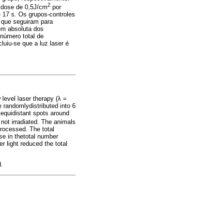
2
a dose de 0,5J/cm
por
 17 s. Os grupos-controles
s que seguiram para
gem absoluta dos
número total de
luiu-se que a luz laser é
 level laser therapy (λ =
 randomlydistributed into 6
 equidistant spots around
not irradiated. The animals
processed. The total
se in thetotal number
r light reduced the total
d.