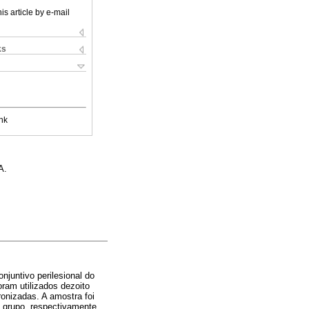
is article by e-mail
ks
nk
A.
onjuntivo perilesional do
ram utilizados dezoito
ronizadas. A amostra foi
a grupo, respectivamente.