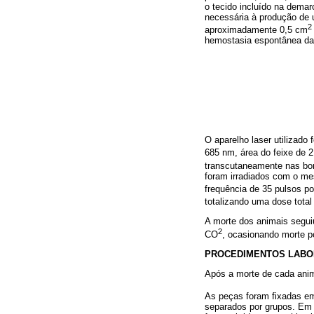
o tecido incluído na dema
necessária à produção de 
2
aproximadamente 0,5 cm
hemostasia espontânea das
O aparelho laser utilizado
685 nm, área do feixe de
transcutaneamente nas bor
foram irradiados com o me
frequência de 35 pulsos p
totalizando uma dose total
A morte dos animais seguiu
2
CO
, ocasionando morte po
PROCEDIMENTOS LABO
Após a morte de cada anim
As peças foram fixadas e
separados por grupos. Em 