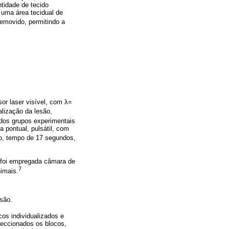
tidade de tecido
uma área tecidual de
removido, permitindo a
or laser visível, com λ=
alização da lesão,
dos grupos experimentais
 pontual, pulsátil, com
o, tempo de 17 segundos,
l, foi empregada câmara de
7
nimais.
são.
cos individualizados e
feccionados os blocos,