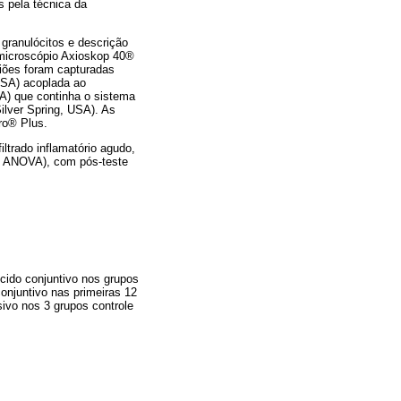
 pela técnica da
 granulócitos e descrição
r microscópio Axioskop 40®
giões foram capturadas
USA) acoplada ao
A) que continha o sistema
ilver Spring, USA). As
ro® Plus.
ltrado inflamatório agudo,
ay ANOVA), com pós-teste
cido conjuntivo nos grupos
onjuntivo nas primeiras 12
ivo nos 3 grupos controle