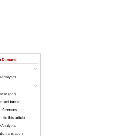
on Demand
 Analytics
uese (pdf)
 in xml format
 references
cite this article
 Analytics
ic translation