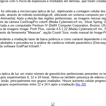
ológicos com 5 micra de espessura e montados em lâminas, que foram coradas
.
 foi utilizada a microscopia óptica de luz, objetivando a contagem celular dos
 agudo, através do método esteriológico9, utilizando um sistema composto po
 Alemanha). Após a eleição das regiões perilesionais, as imagens nessas re
vés da câmera CoolSnapPro color® (Media Cybernetics® inc, Silver Spring, 
ctada a um computador Pentium IV (Dell® Computer Corporation, Boston, US
a de imagens Image- Pro® Plus, versão 4.5.1.22 (Media Cybernetics® Inc, S
ravés da ferramenta "Measure", opção Count/ Size, modo manual do Image-P
ndente a irradiação laser de baixa potência e como variável dependente o infi
tabulados e procedeu-se à análise de variância método paramétrico (One-w
do software GrafPad InStat®.¹
óptica de luz um maior número de granulócitos perilesionais presentes no te
rupos experimentais 6, 12 e 24 horas. Notou-se também presença de edema c
lesão, principalmente nos grupos irradiados. Houve aumento celular progress
rupos experimentais entre 12 e 24 h após a irradiação (
fig. 02
).