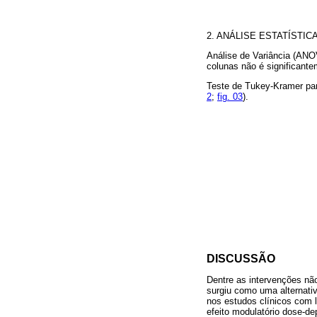
2. ANÁLISE ESTATÍSTIC
Análise de Variância (ANOV
colunas não é significant
Teste de Tukey-Kramer par
2
;
fig. 03
).
DISCUSSÃO
Dentre as intervenções não
surgiu como uma alternati
nos estudos clínicos com 
efeito modulatório dose-d