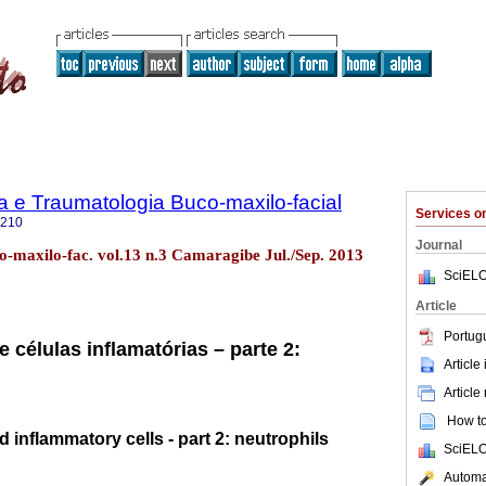
ia e Traumatologia Buco-maxilo-facial
Services 
5210
Journal
co-maxilo-fac. vol.13 n.3 Camaragibe Jul./Sep. 2013
SciELO
Article
Portug
e células inflamatórias – parte 2:
Article
Article
How to 
 inflammatory cells - part 2: neutrophils
SciELO
Automat