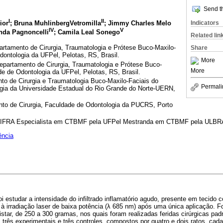
Send th
I
II
ior
; Bruna MuhlinbergVetromilla
; Jimmy Charles Melo
Indicators
IV
V
anda Pagnoncelli
; Camila Leal Sonego
Related lin
rtamento de Cirurgia, Traumatologia e Prótese Buco-Maxilo-
Share
ontologia da UFPel, Pelotas, RS, Brasil.
More
partamento de Cirurgia, Traumatologia e Prótese Buco-
More
e de Odontologia da UFPel, Pelotas, RS, Brasil.
to de Cirurgia e Traumatologia Buco-Maxilo-Faciais do
Permali
gia da Universidade Estadual do Rio Grande do Norte-UERN,
to de Cirurgia, Faculdade de Odontologia da PUCRS, Porto
 UNIFRA Especialista em CTBMF pela UFPel Mestranda em CTBMF pela ULBR
ência
oi estudar a intensidade do infiltrado inflamatório agudo, presente em tecido c
à irradiação laser de baixa potência (λ 685 nm) após uma única aplicação. Fo
tar, de 250 a 300 gramas, nos quais foram realizadas feridas cirúrgicas pad
, três experimentais e três controles, compostos por quatro e dois ratos, cad