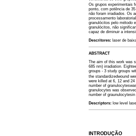
Os grupos experimentais f
ponto, com potência de 35
não foram irradiados. Os a
processamento laboratorial
granulócitos pelo método 
granulócitos, não signific
capaz de diminuir a intensi
Descritores:
laser de baix
ABSTRACT
The aim of this work was st
685 nm) irradiation. Eight
groups - 3 study groups wit
the standardizedwound were
were killed at 6, 12 and 24
number of granulocyteswasc
granulocytes was observed i
number of graunulocytesin 
Descriptors:
low level las
INTRODUÇÃO