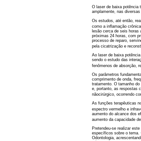
O laser de baixa potência
amplamente, nas diversas 
Os estudos, até então, rea
como a inflamação crônica
lesão cerca de seis horas
próximas 24 horas, com pre
processo de reparo, servin
pela cicatrização e reconst
Ao laser de baixa potência
sendo o estudo das interaç
fenômenos de absorção, re
Os parâmetros fundamentai
comprimento de onda, freqü
tratamento. O tamanho do 
e, portanto, as respostas 
nãocirúrgico, ocorrendo c
As funções terapêuticas n
espectro vermelho e infra
aumento do alcance dos efe
aumento da capacidade de f
Pretendeu-se realizar este
específicos sobre o tema. 
Odontologia, acrescentand