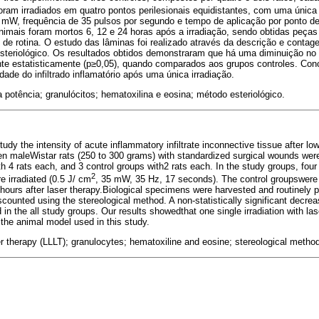
oram irradiados em quatro pontos perilesionais equidistantes, com uma únic
 mW, frequência de 35 pulsos por segundo e tempo de aplicação por ponto de
nimais foram mortos 6, 12 e 24 horas após a irradiação, sendo obtidas peça
 de rotina. O estudo das lâminas foi realizado através da descrição e conta
esteriológico. Os resultados obtidos demonstraram que há uma diminuição no 
ante estatisticamente (p≥0,05), quando comparados aos grupos controles. Conc
dade do infiltrado inflamatório após uma única irradiação.
a potência; granulócitos; hematoxilina e eosina; método esteriológico.
udy the intensity of acute inflammatory infiltrate inconnective tissue after low
een maleWistar rats (250 to 300 grams) with standardized surgical wounds were
h 4 rats each, and 3 control groups with2 rats each. In the study groups, four
2
 irradiated (0.5 J/ cm
, 35 mW, 35 Hz, 17 seconds). The control groupswere 
 hours after laser therapy.Biological specimens were harvested and routinely 
ounted using the stereological method. A non-statistically significant decrea
n the all study groups. Our results showedthat one single irradiation with lase
the animal model used in this study.
er therapy (LLLT); granulocytes; hematoxiline and eosine; stereological metho