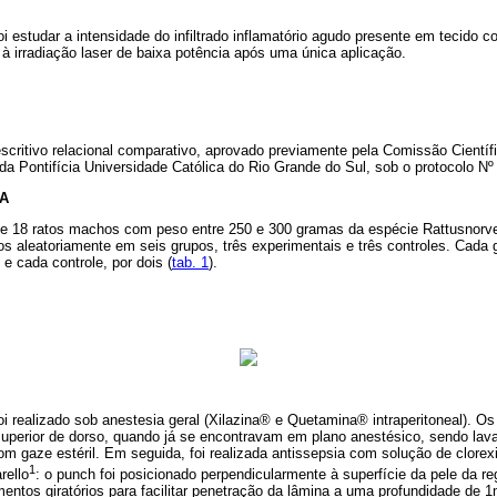
oi estudar a intensidade do infiltrado inflamatório agudo presente em tecido co
à irradiação laser de baixa potência após uma única aplicação.
scritivo relacional comparativo, aprovado previamente pela Comissão Científ
a Pontifícia Universidade Católica do Rio Grande do Sul, sob o protocolo Nº
A
 de 18 ratos machos com peso entre 250 e 300 gramas da espécie Rattusnorv
dos aleatoriamente em seis grupos, três experimentais e três controles. Cada 
e cada controle, por dois (
tab. 1
).
oi realizado sob anestesia geral (Xilazina® e Quetamina® intraperitoneal). O
superior de dorso, quando já se encontravam em plano anestésico, sendo la
om gaze estéril. Em seguida, foi realizada antissepsia com solução de clorexi
1
rello
: o punch foi posicionado perpendicularmente à superfície da pele da re
ntos giratórios para facilitar penetração da lâmina a uma profundidade de 1