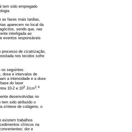
ual tem sido empregado
logia.
 as fases mais tardias,
órias aparecem no local da
agócitos, sendo que, nas
ente interligada ao
 de eventos responsáveis
o processo de cicatrização,
positada nos tecidos sofre
 os seguintes:
, dose e intervalos de
nam a intensidade e a dose
 base do laser
2
2
4
ntre 10-2 e 10
J/cm
.
mente desenvolvidas no
tem sido atribuído o
da síntese de colágeno, o
ão existem trabalhos
ocedimentos clínicos na
convenientes: dor e