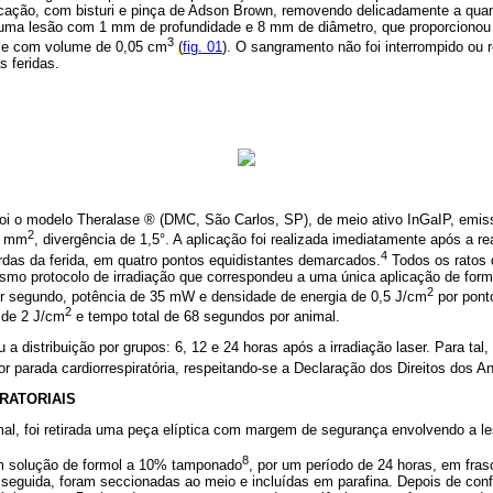
rcação, com bisturi e pinça de Adson Brown, removendo delicadamente a quan
uma lesão com 1 mm de profundidade e 8 mm de diâmetro, que proporcionou 
3
e com volume de 0,05 cm
(
fig. 01
). O sangramento não foi interrompido ou 
 feridas.
 foi o modelo Theralase ® (DMC, São Carlos, SP), de meio ativo InGaIP, emiss
2
 2 mm
, divergência de 1,5°. A aplicação foi realizada imediatamente após a re
4
das da ferida, em quatro pontos equidistantes demarcados.
Todos os ratos 
smo protocolo de irradiação que correspondeu a uma única aplicação de forma
2
or segundo, potência de 35 mW e densidade de energia de 0,5 J/cm
por pont
2
 de 2 J/cm
e tempo total de 68 segundos por animal.
 a distribuição por grupos: 6, 12 e 24 horas após a irradiação laser. Para ta
r parada cardiorrespiratória, respeitando-se a Declaração dos Direitos dos A
RATORIAIS
al, foi retirada uma peça elíptica com margem de segurança envolvendo a le
8
m solução de formol a 10% tamponado
, por um período de 24 horas, em fras
seguida, foram seccionadas ao meio e incluídas em parafina. Depois de con