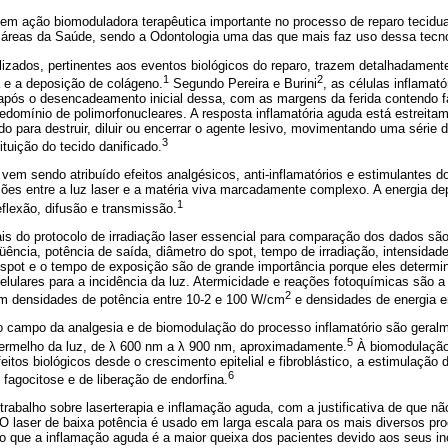
 tem ação biomoduladora terapêutica importante no processo de reparo tecid
áreas da Saúde, sendo a Odontologia uma das que mais faz uso dessa tecno
lizados, pertinentes aos eventos biológicos do reparo, trazem detalhadamente
1
2
 e a deposição de colágeno.
Segundo Pereira e Burini
, as células inflamat
 após o desencadeamento inicial dessa, com as margens da ferida contendo f
domínio de polimorfonucleares. A resposta inflamatória aguda está estreitam
do para destruir, diluir ou encerrar o agente lesivo, movimentando uma série
3
ituição do tecido danificado.
 vem sendo atribuído efeitos analgésicos, anti-inflamatórios e estimulantes d
ões entre a luz laser e a matéria viva marcadamente complexo. A energia de
1
flexão, difusão e transmissão.
s do protocolo de irradiação laser essencial para comparação dos dados são
ência, potência de saída, diâmetro do spot, tempo de irradiação, intensidade
spot e o tempo de exposição são de grande importância porque eles determi
celulares para a incidência da luz. Atermicidade e reações fotoquímicas são a
2
om densidades de potência entre 10-2 e 100 W/cm
e densidades de energia e
o campo da analgesia e de biomodulação do processo inflamatório são geral
5
vermelho da luz, de λ 600 nm a λ 900 nm, aproximadamente.
À biomodulação 
itos biológicos desde o crescimento epitelial e fibroblástico, a estimulação 
6
agocitose e de liberação de endorfina.
 trabalho sobre laserterapia e inflamação aguda, com a justificativa de que n
O laser de baixa potência é usado em larga escala para os mais diversos pr
o que a inflamação aguda é a maior queixa dos pacientes devido aos seus in