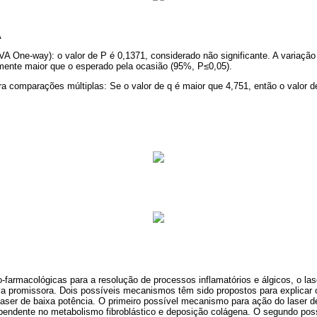
A
A One-way): o valor de P é 0,1371, considerado não significante. A variaçã
emente maior que o esperado pela ocasião (95%, P≤0,05).
a comparações múltiplas: Se o valor de q é maior que 4,751, então o valor d
-farmacológicas para a resolução de processos inflamatórios e álgicos, o las
va promissora. Dois possíveis mecanismos têm sido propostos para explicar o
laser de baixa potência. O primeiro possível mecanismo para ação do laser d
ependente no metabolismo fibroblástico e deposição colágena. O segundo po