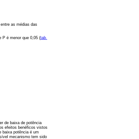
o entre as médias das
e P é menor que 0,05 (
tab.
er de baixa de potência
s efeitos benéficos vistos
e baixa potência é um
ssível mecanismo tem sido