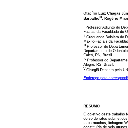
Otacílio Luiz Chagas Jún
III
Barbalho
; Rogério Mir
I
Professor Adjunto do Depa
Faciais da Faculdade de Od
II
Graduanda Bolsista do De
Maxilo-Faciais da Faculdad
III
Professor do Departamen
Departamento de Odontolo
Caicó, RN, Brasil.
IV
Professor do Departamen
Alegre, RS, Brasil.
V
Cirurgiã-Dentista pela
Endereço para correspond
RESUMO
O objetivo deste trabalho f
dorso de ratos submetidos 
ratos machos, linhagem Wis
constituída de seis grupos