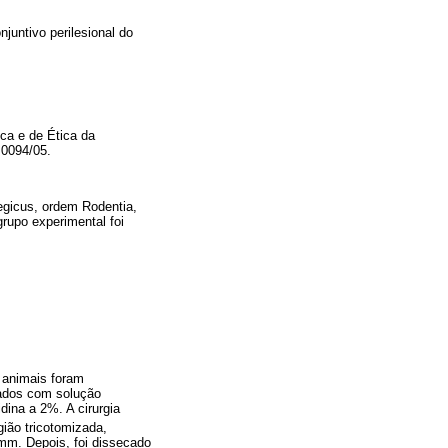
njuntivo perilesional do
ica e de Ética da
 0094/05.
egicus, ordem Rodentia,
grupo experimental foi
s animais foram
vados com solução
dina a 2%. A cirurgia
gião tricotomizada,
mm. Depois, foi dissecado