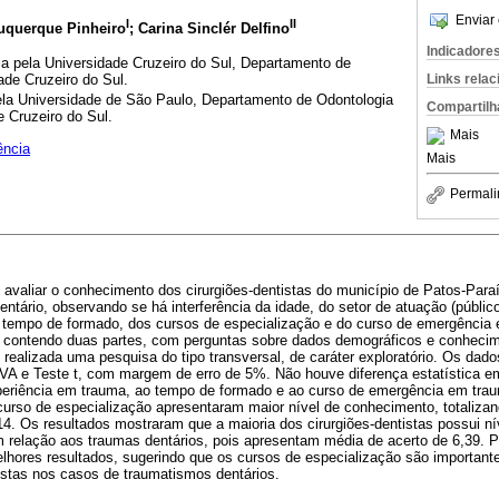
Enviar 
I
II
uquerque Pinheiro
; Carina Sinclér Delfino
Indicadore
a pela Universidade Cruzeiro do Sul, Departamento de
Links rela
ade Cruzeiro do Sul.
la Universidade de São Paulo, Departamento de Odontologia
Compartilh
 Cruzeiro do Sul.
Mais
ência
Mais
Permali
i avaliar o conhecimento dos cirurgiões-dentistas do município de Patos-Para
entário, observando se há interferência da idade, do setor de atuação (públic
 tempo de formado, dos cursos de especialização e do curso de emergência
o contendo duas partes, com perguntas sobre dados demográficos e conhecim
o realizada uma pesquisa do tipo transversal, de caráter exploratório. Os dad
VA e Teste t, com margem de erro de 5%. Não houve diferença estatística em
periência em trauma, ao tempo de formado e ao curso de emergência em trau
rso de especialização apresentaram maior nível de conhecimento, totaliza
14. Os resultados mostraram que a maioria dos cirurgiões-dentistas possui n
m relação aos traumas dentários, pois apresentam média de acerto de 6,39. P
lhores resultados, sugerindo que os cursos de especialização são importante
tistas nos casos de traumatismos dentários.