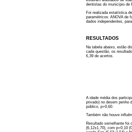
dentistas do município de
Foi realizada estatística d
paramétricos: ANOVA de fa
dados independentes, para
RESULTADOS
Na tabela abaixo, estão di
cada questão, os resultad
6,39 de acertos.
A idade média dos particip
privado) no desem penho da
público, p=0,60.
Também não houve influênc
Resultado semelhante foi 
(6,12±1,70), com p=0,10 (G