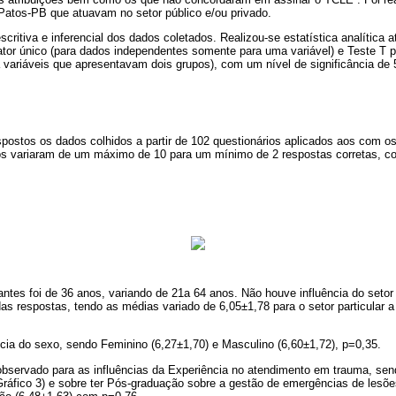
 Patos-PB que atuavam no setor público e/ou privado.
escritiva e inferencial dos dados coletados. Realizou-se estatística analítica 
tor único (para dados independentes somente para uma variável) e Teste T 
 variáveis que apresentavam dois grupos), com um nível de significância de
spostos os dados colhidos a partir de 102 questionários aplicados aos com os
os variaram de um máximo de 10 para um mínimo de 2 respostas corretas, c
antes foi de 36 anos, variando de 21a 64 anos. Não houve influência do setor
s respostas, tendo as médias variado de 6,05±1,78 para o setor particular a
ia do sexo, sendo Feminino (6,27±1,70) e Masculino (6,60±1,72), p=0,35.
observado para as influências da Experiência no atendimento em trauma, sen
ráfico 3) e sobre ter Pós-graduação sobre a gestão de emergências de lesõe