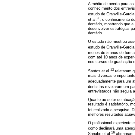
A média de acerto para as 
conhecimento dos entrevis
estudo de Granville-Garcia 
9
et al.
, o conhecimento dos
dentário, mostrando que a
desenvolver estratégias p
dentário.
O estudo não mostrou asso
estudo de Granville-Garcia 
menos de 5 anos de forma
com até 10 anos de experi
nos cursos de graduação 
13
Santos et al.
relataram q
mais diversas e important
adequadamente para um aten
dentistas revelaram um pad
entrevistados não seguia 
Quanto ao setor de atuação
resultado é satisfatório,
foi realizada a pesquisa. D
melhores resultados atuav
O profissional experiente
como declinará uma atenção
16
Sanabe et al.
afirmaram q