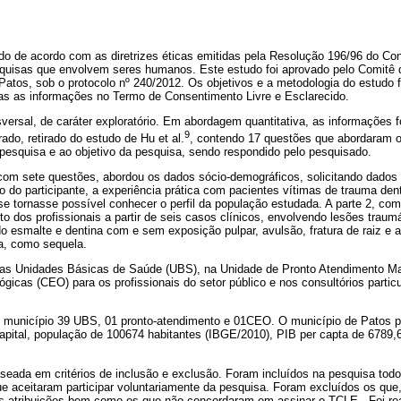
ido de acordo com as diretrizes éticas emitidas pela Resolução 196/96 do C
esquisas que envolvem seres humanos. Este estudo foi aprovado pelo Comitê
Patos, sob o protocolo nº 240/2012. Os objetivos e a metodologia do estudo 
das as informações no Termo de Consentimento Livre e Esclarecido.
nsversal, de caráter exploratório. Em abordagem quantitativa, as informações
9
ado, retirado do estudo de Hu et al.
, contendo 17 questões que abordaram 
a pesquisa e ao objetivo da pesquisa, sendo respondido pelo pesquisado.
 com sete questões, abordou os dados sócio-demográficos, solicitando dados 
ro do participante, a experiência prática com pacientes vítimas de trauma den
se tornasse possível conhecer o perfil da população estudada. A parte 2, co
 dos profissionais a partir de seis casos clínicos, envolvendo lesões traum
do esmalte e dentina com e sem exposição pulpar, avulsão, fratura de raiz e a
na, como sequela.
 nas Unidades Básicas de Saúde (UBS), na Unidade de Pronto Atendimento M
gicas (CEO) para os profissionais do setor público e nos consultórios particu
 município 39 UBS, 01 pronto-atendimento e 01CEO. O município de Patos 
apital, população de 100674 habitantes (IBGE/2010), PIB per capta de 6789,
eada em critérios de inclusão e exclusão. Foram incluídos na pesquisa todos
 aceitaram participar voluntariamente da pesquisa. Foram excluídos os que,
 atribuições bem como os que não concordaram em assinar o TCLE . Foi rea