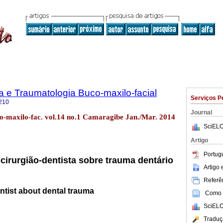
ia e Traumatologia Buco-maxilo-facial
Serviços P
210
Journal
co-maxilo-fac. vol.14 no.1 Camaragibe Jan./Mar. 2014
SciELO
Artigo
Portug
irurgião-dentista sobre trauma dentário
Artigo
Referên
ntist about dental trauma
Como c
SciELO
Traduç