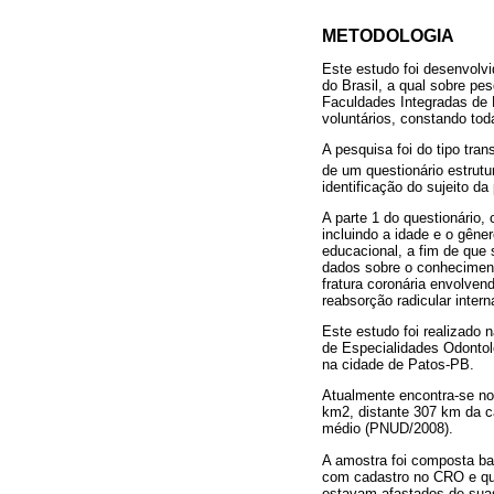
METODOLOGIA
Este estudo foi desenvolv
do Brasil, a qual sobre p
Faculdades Integradas de 
voluntários, constando to
A pesquisa foi do tipo tra
de um questionário estrutur
identificação do sujeito d
A parte 1 do questionário,
incluindo a idade e o gêne
educacional, a fim de que 
dados sobre o conhecimento
fratura coronária envolven
reabsorção radicular inter
Este estudo foi realizado
de Especialidades Odontoló
na cidade de Patos-PB.
Atualmente encontra-se no
km2, distante 307 km da c
médio (PNUD/2008).
A amostra foi composta bas
com cadastro no CRO e que
estavam afastados de suas