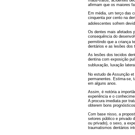
maus-tratos, acidentes deco
afirmam que os maiores fat
Em média, um terço das cr
cinquenta por cento na de
adolescentes sofrem devid
Os dentes mais afetados p
consequência do desenvolv
permitindo que a criança 
dentários e as lesões dos 
As lesões dos tecidos dent
dentina com exposição pulp
subluxação, luxação latera
No estudo de Assunção et 
permanentes. Estima-se, ta
em alguns anos.
Assim, é notória a importâ
experiência e o conhecime
A procura imediata por tra
obterem bons prognósticos
Com base nisso, a proposta
setores público e privado 
ou privado), o sexo, a ex
traumatismos dentários int