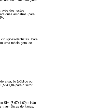
através dos testes
para duas amostras (para
 5%.
 cirurgiões-dentistas. Para
om uma média geral de
 de atuação (público ou
 6,55±1,84 para o setor
do Sim (6,67±1,69) e Não
s traumáticas dentárias,