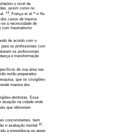
fatório o nível de
adas, assim como no
14
 al.
, França et al.¹² e Hu
e dos casos de trauma
a-se a necessidade de
te com traumatismo
ando de acordo com o
 para os profissionais com
ataram os profissionais
udança e transformação
pecíficos de sua área nas
 não estão preparados
squisa, que os cirurgiões-
rande maioria dos
urgiões-dentistas. Esse
de atuação na cidade onde
nais que obtiveram
sões concomitantes, bem
15
ação e avaliação mental
.
ndo a importância no apoio