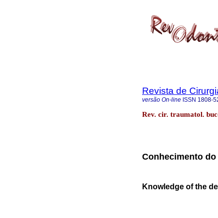
Revista de Cirurg
versão On-line
ISSN
1808-5
Rev. cir. traumatol. bu
Conhecimento do c
Knowledge of the de