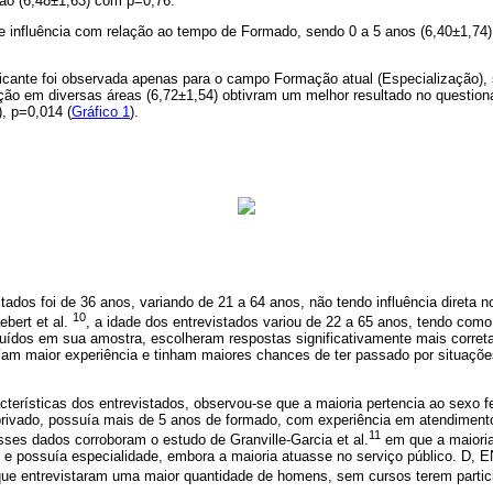
ão (6,48±1,63) com p=0,76.
 influência com relação ao tempo de Formado, sendo 0 a 5 anos (6,40±1,74)
ificante foi observada apenas para o campo Formação atual (Especialização),
ão em diversas áreas (6,72±1,54) obtivram um melhor resultado no questionár
), p=0,014 (
Gráfico 1
).
tados foi de 36 anos, variando de 21 a 64 anos, não tendo influência direta n
10
ebert et al.
, a idade dos entrevistados variou de 22 a 65 anos, tendo com
luídos em sua amostra, escolheram respostas significativamente mais correta
am maior experiência e tinham maiores chances de ter passado por situaçõ
erísticas dos entrevistados, observou-se que a maioria pertencia ao sexo fe
privado, possuía mais de 5 anos de formado, com experiência em atendiment
11
ses dados corroboram o estudo de Granville-Garcia et al.
em que a maioria
o e possuía especialidade, embora a maioria atuasse no serviço público. 
ue entrevistaram uma maior quantidade de homens, sem cursos terem partici