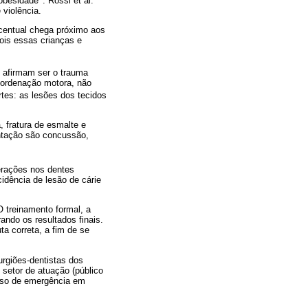
 obesidade
. Rossi et al.
 violência.
centual chega próximo aos
ois essas crianças e
 afirmam ser o trauma
oordenação motora, não
rtes: as lesões dos tecidos
, fratura de esmalte e
entação são concussão,
erações nos dentes
idência de lesão de cárie
O treinamento formal, a
ndo os resultados finais.
a correta, a fim de se
urgiões-dentistas dos
 setor de atuação (público
urso de emergência em