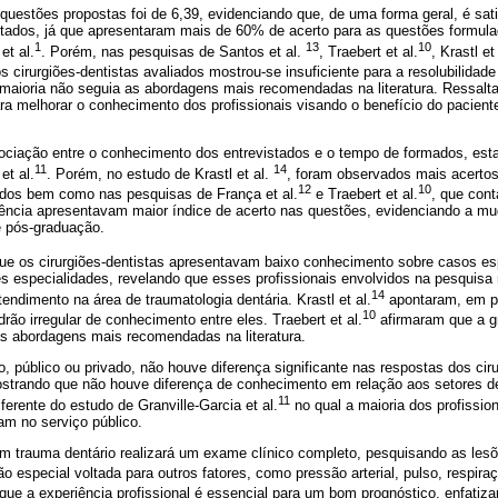
questões propostas foi de 6,39, evidenciando que, de uma forma geral, é satis
tados, já que apresentaram mais de 60% de acerto para as questões formul
1
13
10
et al.
. Porém, nas pesquisas de Santos et al.
, Traebert et al.
, Krastl et
 cirurgiões-dentistas avaliados mostrou-se insuficiente para a resolubilidad
 maioria não seguia as abordagens mais recomendadas na literatura. Ressalt
ara melhorar o conhecimento dos profissionais visando o benefício do pacien
ciação entre o conhecimento dos entrevistados e o tempo de formados, est
11
14
et al.
. Porém, no estudo de Krastl et al.
, foram observados mais acertos
12
10
dos bem como nas pesquisas de França et al.
e Traebert et al.
, que cont
ência apresentavam maior índice de acerto nas questões, evidenciando a m
e pós-graduação.
ue os cirurgiões-dentistas apresentavam baixo conhecimento sobre casos es
es especialidades, revelando que esses profissionais envolvidos na pesquisa
14
dimento na área de traumatologia dentária. Krastl et al.
apontaram, em pe
10
rão irregular de conhecimento entre eles. Traebert et al.
afirmaram que a g
as abordagens mais recomendadas na literatura.
, público ou privado, não houve diferença significante nas respostas dos cir
 mostrando que não houve diferença de conhecimento em relação aos setores 
11
iferente do estudo de Granville-Garcia et al.
no qual a maioria dos profissio
am no serviço público.
 em trauma dentário realizará um exame clínico completo, pesquisando as le
 especial voltada para outros fatores, como pressão arterial, pulso, respir
ue a experiência profissional é essencial para um bom prognóstico, enfatiza