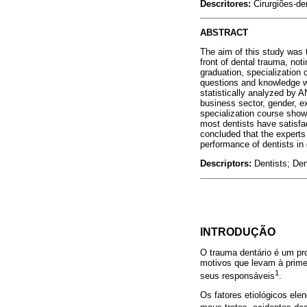
Descritores:
Cirurgiões-d
ABSTRACT
The aim of this study was 
front of dental trauma, not
graduation, specialization
questions and knowledge wa
statistically analyzed by A
business sector, gender, 
specialization course show
most dentists have satisfa
concluded that the experts 
performance of dentists in
Descriptors:
Dentists; De
INTRODUÇÃO
O trauma dentário é um pr
motivos que levam à prime
1
seus responsáveis
.
Os fatores etiológicos ele