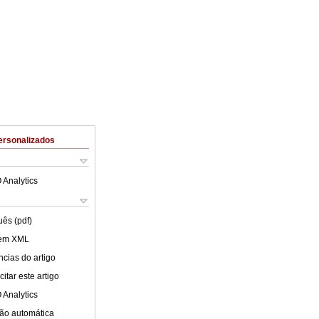
ersonalizados
 Analytics
uês (pdf)
 em XML
cias do artigo
itar este artigo
 Analytics
ão automática