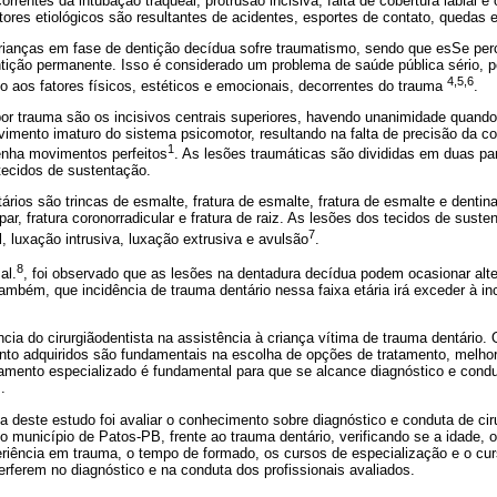
rrentes da intubação traqueal, protrusão incisiva, falta de cobertura labial e
ores etiológicos são resultantes de acidentes, esportes de contato, quedas e
ianças em fase de dentição decídua sofre traumatismo, sendo que esSe per
ntição permanente. Isso é considerado um problema de saúde pública sério, p
4,5,6
o aos fatores físicos, estéticos e emocionais, decorrentes do trauma
.
or trauma são os incisivos centrais superiores, havendo unanimidade quando
imento imaturo do sistema psicomotor, resultando na falta de precisão da c
1
tenha movimentos perfeitos
. As lesões traumáticas são divididas em duas pa
tecidos de sustentação.
ários são trincas de esmalte, fratura de esmalte, fratura de esmalte e dentina
ar, fratura coronorradicular e fratura de raiz. As lesões dos tecidos de sust
7
l, luxação intrusiva, luxação extrusiva e avulsão
.
8
al.
, foi observado que as lesões na dentadura decídua podem ocasionar alt
mbém, que incidência de trauma dentário nessa faixa etária irá exceder à inc
ncia do cirurgiãodentista na assistência à criança vítima de trauma dentário. 
nto adquiridos são fundamentais na escolha de opções de tratamento, melhora
tamento especializado é fundamental para que se alcance diagnóstico e condut
.
 deste estudo foi avaliar o conhecimento sobre diagnóstico e conduta de cir
do município de Patos-PB, frente ao trauma dentário, verificando se a idade, o
periência em trauma, o tempo de formado, os cursos de especialização e o c
erferem no diagnóstico e na conduta dos profissionais avaliados.