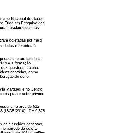
onselho Nacional de Saúde
 de Ética em Pesquisa das
foram esclarecidos aos
 foram coletadas por meio
os
dados referentes à
pessoais e profissionais,
tário e a formação
m dez questões, coletou
áticas dentárias, como
lteração de cor e
aria Marques e no Centro
lares para o setor privado
possui uma área de 512
66 (IBGE/2010), IDH 0,678
 os cirurgiões-dentistas,
 no período da coleta,
lizada com 102 cirurgiões-