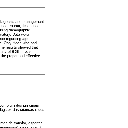
he diagnosis and management
rience trauma, time since
aining demographic
oratory. Data were
ence regarding age,
ma. Only those who had
The results showed that
acy of 6.39. It was
 the proper and effective
 como um dos principais
lógicos das crianças e dos
ntes de trânsito, esportes,
2
3