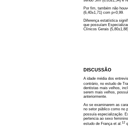
sendo Sim (6,63±1,54) e N
Por fim, também não houve
(6,40±1,71) com p=0,99.
Diferença estatística sign
que possuíam Especializaç
Clínicos Gerais (5,80±1,88
DISCUSSÃO
A idade média dos entrevis
contrário, no estudo de Tra
dentistas mais velhos, inc
serem mais velhos, possuí
anteriormente.
Ao se examinarem as caract
no setor público como no 
possuía especialização. Es
pertencia ao sexo feminin
12
estudo de França et al.
q