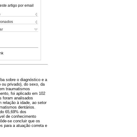
este artigo por email
s
cionados
ar
nk
íba sobre o diagnóstico e a
o ou privado), do sexo, da
 em traumatismos
ento, foi aplicado em 102
os foram analisados
 relação à idade, ao setor
matismos dentários.
ndo 65,69% dos
ível de conhecimento
ôde-se concluir que os
s para a atuação correta e