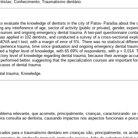
entistas; Conhecimento; Traumatismo dentário.
to evaluate the knowledge of dentists in the city of Patos- Paraíba about t
ing any interference of age, sector of activity (public or private), gender, expe
 courses and ongoing emergency dental trauma. A two-part questionnaire cont
s applied in 102 dentists, and conducted a survey of a cross-sectional expl
NOVA and t test, with a margin of error of 5%. There was no statistical differ
experience trauma, time since graduation and ongoing emergency dental trau
ed a higher level of knowledge, with 65.69% of respondents, with p = 0,014. 
ctory level of knowledge regarding dental trauma, because their average accur
performed better, suggesting that the specialization courses are important for
 cases of dental trauma.
ntal trauma; Knowledge.
oblema relevante, que acomete, principalmente, crianças, caracterizando- se
ira consulta ao dentista, causando impactos nos aspectos funcionais e psico
ncados para o traumatismo dentário em crianças são, principalmente, os acide