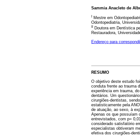
Sammia Anacleto de Alb
I
Mestre em Odontopediatri
Odontopediatria, Universid
II
Doutora em Dentística pe
Restauradora, Universidade
Endereço para correspond
RESUMO
O objetivo deste estudo fo
conduta frente ao trauma d
experiência em trauma, do
dentários. Um questionári
cirurgiões-dentistas, send
estatisticamente pela ANO
de atuação, ao sexo, à ex
Apenas os que possuíam cu
entrevistados, com p= 0,0
considerado satisfatório e
especialistas obtiveram me
efetiva dos cirurgiões-den