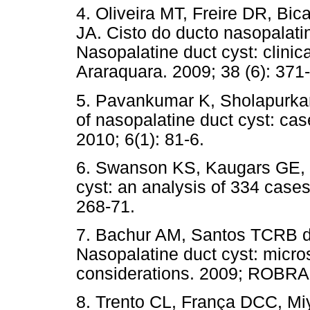
4. Oliveira MT, Freire DR, Bi
JA. Cisto do ducto nasopalatin
Nasopalatine duct cyst: clini
Araraquara. 2009; 38 (6): 371-
5. Pavankumar K, Sholapurka
of nasopalatine duct cyst: cas
2010; 6(1): 81-6.
6. Swanson KS, Kaugars GE, 
cyst: an analysis of 334 cases
268-71.
7. Bachur AM, Santos TCRB do
Nasopalatine duct cyst: micros
considerations. 2009; ROBRA
8. Trento CL, França DCC, Mi