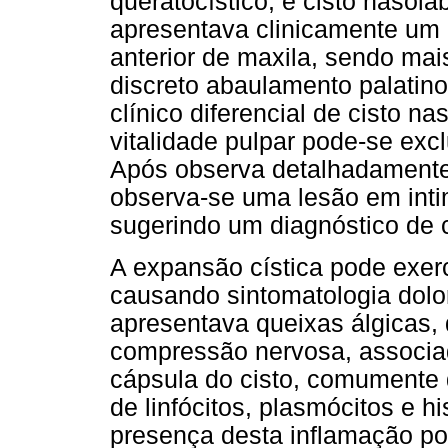
queratocístico, e cisto nasolab
apresentava clinicamente um
anterior de maxila, sendo mai
discreto abaulamento palatino
clínico diferencial de cisto nas
vitalidade pulpar pode-se exclu
Após observa detalhadamente
observa-se uma lesão em inti
sugerindo um diagnóstico de c
A expansão cística pode exer
causando sintomatologia dolo
apresentava queixas álgicas, 
compressão nervosa, associad
cápsula do cisto, comumente 
de linfócitos, plasmócitos e hi
presença desta inflamação p