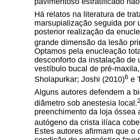
pavimentoso estratificado nã
Há relatos na literatura de tr
marsupialização seguida por 
posterior realização da enucle
grande dimensão da lesão pri
Optamos pela enucleação total
desconforto da instalação de
vestíbulo bucal de pré-maxil
6
Sholapurkar; Joshi (2010)
e T
Alguns autores defendem a bi
diâmetro sob anestesia local.
preenchimento da loja óssea
autógeno da crista ilíaca co
Estes autores afirmam que o 
condição de prognóstico favo