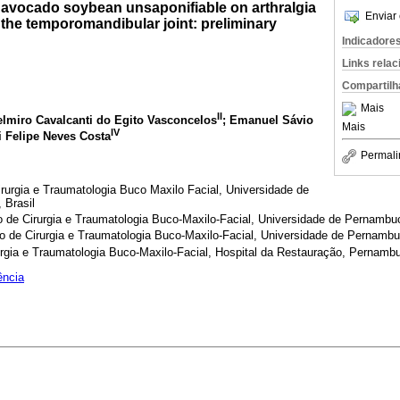
an avocado soybean unsaponifiable on arthralgia
Enviar 
f the temporomandibular joint: preliminary
Indicadore
Links rela
Compartilh
Mais
II
elmiro Cavalcanti do Egito Vasconcelos
; Emanuel Sávio
Mais
IV
i Felipe Neves Costa
Permali
urgia e Traumatologia Buco Maxilo Facial, Universidade de
Brasil
e Cirurgia e Traumatologia Buco-Maxilo-Facial, Universidade de Pernambu
de Cirurgia e Traumatologia Buco-Maxilo-Facial, Universidade de Pernambu
gia e Traumatologia Buco-Maxilo-Facial, Hospital da Restauração, Pernambu
ência