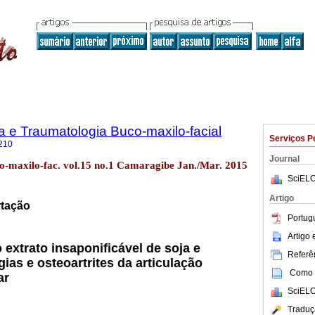
ia e Traumatologia Buco-maxilo-facial
Serviços P
210
Journal
co-maxilo-fac. vol.15 no.1 Camaragibe Jan./Mar. 2015
SciELO
Artigo
tação
Portug
Artigo
o extrato insaponificável de soja e
Referên
gias e osteoartrites da articulação
Como c
ar
SciELO
Traduç