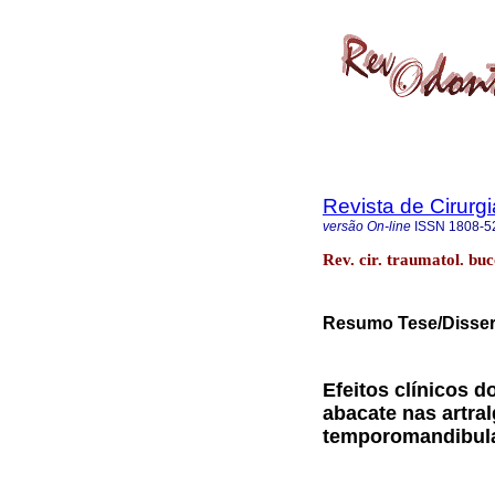
Revista de Cirurg
versão On-line
ISSN
1808-5
Rev. cir. traumatol. bu
Resumo Tese/Disser
Efeitos clínicos d
abacate nas artral
temporomandibul