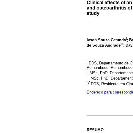
Clinical effects of 
and osteoarthritis o
study
I
Ivson Souza Catunda
; B
III
de Souza Andrade
; Dav
I
DDS, Departamento de Cir
Pernambuco, Pernambuco, 
II
MSc, PhD, Departamento d
III
MSc, PhD, Departamento 
IV
DDS, Residente em Cirur
Endereço para correspond
RESUMO