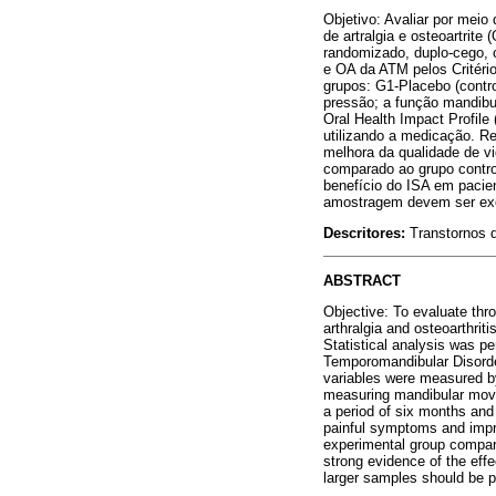
Objetivo: Avaliar por meio
de artralgia e osteoartrit
randomizado, duplo-cego, c
e OA da ATM pelos Critér
grupos: G1-Placebo (contro
pressão; a função mandibu
Oral Health Impact Profil
utilizando a medicação. Re
melhora da qualidade de v
comparado ao grupo contro
benefício do ISA em pacie
amostragem devem ser ex
Descritores:
Transtornos d
ABSTRACT
Objective: To evaluate thr
arthralgia and osteoarthrit
Statistical analysis was p
Temporomandibular Disorde
variables were measured b
measuring mandibular moveme
a period of six months and
painful symptoms and improv
experimental group compare
strong evidence of the effe
larger samples should be 