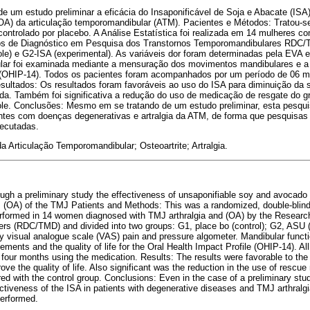
 de um estudo preliminar a eficácia do Insaponificável de Soja e Abacate (ISA
e (OA) da articulação temporomandibular (ATM). Pacientes e Métodos: Tratou-se
ontrolado por placebo. A Análise Estatística foi realizada em 14 mulheres com
ios de Diagnóstico em Pesquisa dos Transtornos Temporomandibulares RDC/T
le) e G2-ISA (experimental). As variáveis dor foram determinadas pela EVA e
lar foi examinada mediante a mensuração dos movimentos mandibulares e a 
e (OHIP-14). Todos os pacientes foram acompanhados por um período de 06
sultados: Os resultados foram favoráveis ao uso do ISA para diminuição da s
ida. Também foi significativa a redução do uso de medicação de resgate do g
le. Conclusões: Mesmo em se tratando de um estudo preliminar, esta pesquisa
ntes com doenças degenerativas e artralgia da ATM, de forma que pesquisas
ecutadas.
a Articulação Temporomandibular; Osteoartrite; Artralgia.
ough a preliminary study the effectiveness of unsaponifiable soy and avocado 
is (OA) of the TMJ Patients and Methods: This was a randomized, double-blind, 
erformed in 14 women diagnosed with TMJ arthralgia and (OA) by the Research 
rs (RDC/TMD) and divided into two groups: G1, place bo (control); G2, ASU 
y visual analogue scale (VAS) pain and pressure algometer. Mandibular func
nts and the quality of life for the Oral Health Impact Profile (OHIP-14). All
 four months using the medication. Results: The results were favorable to the
e the quality of life. Also significant was the reduction in the use of rescue
d with the control group. Conclusions: Even in the case of a preliminary stud
ctiveness of the ISA in patients with degenerative diseases and TMJ arthralgi
performed.