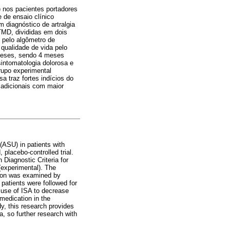
) nos pacientes portadores
 de ensaio clínico
 diagnóstico de artralgia
MD, divididas em dois
 pelo algômetro de
qualidade de vida pelo
 meses, sendo 4 meses
intomatologia dolorosa e
rupo experimental
 traz fortes indícios do
 adicionais com maior
(ASU) in patients with
placebo-controlled trial.
Diagnostic Criteria for
(experimental). The
tion was examined by
 patients were followed for
 use of ISA to decrease
 medication in the
y, this research provides
a, so further research with