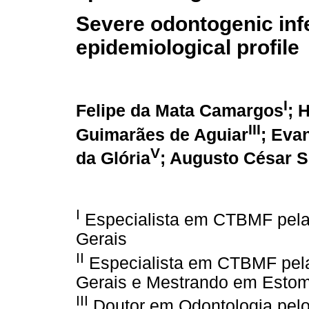
Severe odontogenic infe
epidemiological profile
I
Felipe da Mata Camargos
; 
III
Guimarães de Aguiar
; Eva
V
da Glória
; Augusto César S
I
Especialista em CTBMF pela
Gerais
II
Especialista em CTBMF pela
Gerais e Mestrando em Esto
III
Doutor em Odontologia pelo 