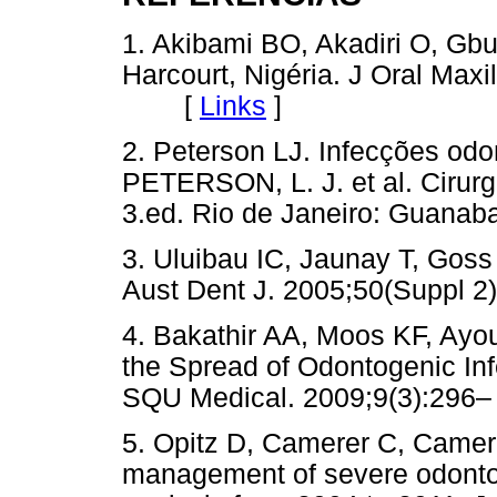
1. Akibami BO, Akadiri O, Gbuj
Harcourt, Nigéria. J Oral Max
[
Links
]
2. Peterson LJ. Infecções odo
PETERSON, L. J. et al. Cirurg
3.ed. Rio de Janeiro: Guanab
3. Uluibau IC, Jaunay T, Goss
Aust Dent J. 2005;50(Suppl 2)
4. Bakathir AA, Moos KF, Ayoub
the Spread of Odontogenic Infe
SQU Medical. 2009;9(3):296–
5. Opitz D, Camerer C, Camere
management of severe odontoge