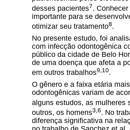
7
desses pacientes
. Conhecer
importante para se desenvolv
8
otimizar seu tratamento
.
No presente estudo, foi analis
com infecção odontogênica c
público da cidade de Belo Hor
de uma doença que afeta a p
9,10
em outros trabalhos
.
O gênero e a faixa etária mai
odontogênicas variam de acor
alguns estudos, as mulheres
3,6
outros, os homens
. No tra
diferença significativa na r
no trabalho de Sanchez et al. 