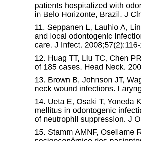
patients hospitalized with odon
in Belo Horizonte, Brazil. J C
11. Seppanen L, Lauhio A, Lind
and local odontogenic infectio
care. J Infect. 2008;57(2):116-
12. Huag TT, Liu TC, Chen PR,
of 185 cases. Head Neck. 200
13. Brown B, Johnson JT, Wagn
neck wound infections. Laryn
14. Ueta E, Osaki T, Yoneda K,
mellitus in odontogenic infect
of neutrophil suppression. J 
15. Stamm AMNF, Osellame R, D
socioeconômico dos pacientes