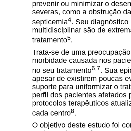
prevenir ou minimizar o dese
severas, como a obstrução das
4
septicemia
. Seu diagnóstic
multidisciplinar são de extre
5
tratamento
.
Trata-se de uma preocupação 
morbidade causada nos pacien
6,7
no seu tratamento
. Sua epi
apesar de existirem poucas ev
suporte para uniformizar o tr
perfil dos pacientes afetados 
protocolos terapêuticos atual
8
cada centro
.
O objetivo deste estudo foi co