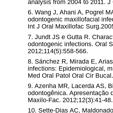
analysis from 2004 to 2011. J
6. Wang J, Ahani A, Pogrel MA.
odontogenic maxillofacial infec
Int J Oral Maxillofac Surg.200
7. Jundt JS e Gutta R. Charact
odontogenic infections. Oral 
2012;114(5):558-566.
8. Sánchez R, Mirada E, Arias
infections: Epidemiological, m
Med Oral Patol Oral Cir Bucal
9. Azenha MR, Lacerda AS, Bim
odontogênica. Apresentação d
Maxilo-Fac. 2012;12(3):41-48.
10. Sette-Dias AC, Maldonado A