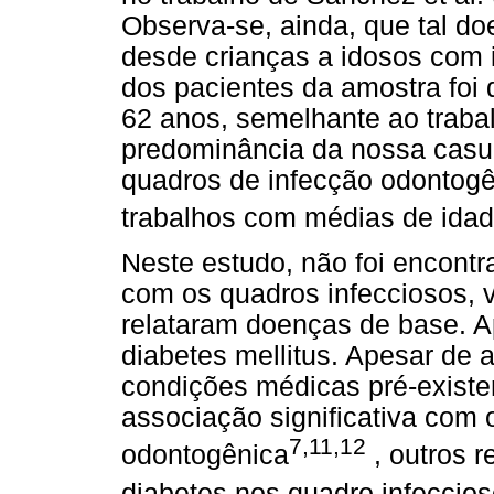
Observa-se, ainda, que tal do
desde crianças a idosos com 
dos pacientes da amostra foi 
62 anos, semelhante ao trabalh
predominância da nossa casuí
quadros de infecção odontogê
trabalhos com médias de ida
Neste estudo, não foi encont
com os quadros infecciosos, 
relataram doenças de base. 
diabetes mellitus. Apesar de 
condições médicas pré-exist
associação significativa com 
7,11,12
odontogênica
, outros r
diabetes nos quadro infeccio