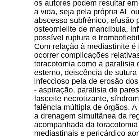
os autores podem resultar e
a vida, seja pela própria AL o
abscesso subfrênico, efusão p
osteomielite de mandíbula, i
possível ruptura e tromboflebit
Com relação à mediastinite é 
ocorrer complicações relativas
toracotomia como a paralisia d
esterno, deiscência de sutura
infeccioso pela de erosão dos
- aspiração, paralisia de pare
fasceite necrotizante, síndrom
falência múltipla de órgãos. A
a drenagem simultânea da reg
acompanhada da toracotomia 
mediastinais e pericárdico ao