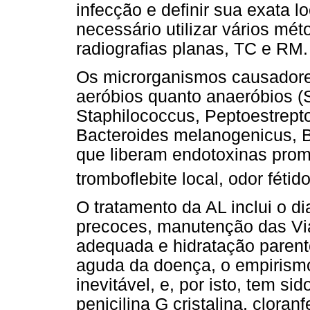
infecção e definir sua exata 
necessário utilizar vários m
radiografias planas, TC e RM.
Os microrganismos causadores 
aeróbios quanto anaeróbios (S
Staphilococcus, Peptoestrept
Bacteroides melanogenicus, B.
que liberam endotoxinas prom
tromboflebite local, odor féti
O tratamento da AL inclui o d
precoces, manutenção das Vias
adequada e hidratação parent
aguda da doença, o empirismo
inevitável, e, por isto, tem 
penicilina G cristalina, cloran