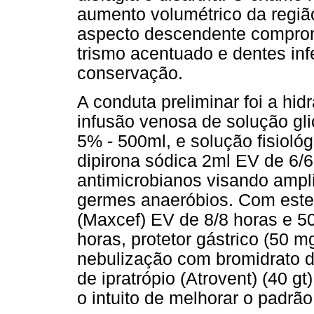
aumento volumétrico da região
aspecto descendente comprome
trismo acentuado e dentes inf
conservação.
A conduta preliminar foi a hid
infusão venosa de solução glic
5% - 500ml, e solução fisiológ
dipirona sódica 2ml EV de 6/6
antimicrobianos visando ampl
germes anaeróbios. Com este
(Maxcef) EV de 8/8 horas e 5
horas, protetor gástrico (50 m
nebulização com bromidrato de
de ipratrópio (Atrovent) (40 
o intuito de melhorar o padrão 