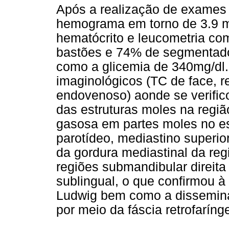
Após a realização de exames l
hemograma em torno de 3.9 
hematócrito e leucometria co
bastões e 74% de segmentad
como a glicemia de 340mg/dl.
imaginológicos (TC de face, re
endovenoso) aonde se verifi
das estruturas moles na região
gasosa em partes moles no es
parotídeo, mediastino superi
da gordura mediastinal da regi
regiões submandibular direit
sublingual, o que confirmou à
Ludwig bem como a dissemina
por meio da fáscia retrofarínge