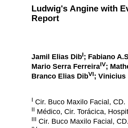
Ludwig's Angine with Ev
Report
I
Jamil Elias Dib
; Fabiano A.
IV
Mario Serra Ferreira
; Math
VI
Branco Elias Dib
; Vinicius
I
Cir. Buco Maxilo Facial, C
II
Médico, Cir. Torácica, Hospi
III
Cir. Buco Maxilo Facial, C