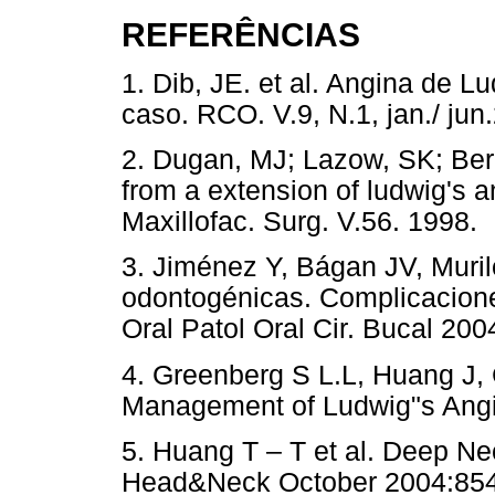
REFERÊNCIAS
1. Dib, JE. et al. Angina de Lu
caso. RCO. V.9, N.1, jan./
2. Dugan, MJ; Lazow, SK; Ber
from a extension of ludwig's a
Maxillofac. Surg. V.56. 1998.
3. Jiménez Y, Bágan JV, Muril
odontogénicas. Complicacione
Oral Patol Oral Cir. Bucal 200
4. Greenberg S L.L, Huang J,
Management of Ludwig"s Angi
5. Huang T – T et al. Deep Nec
Head&Neck October 2004:854