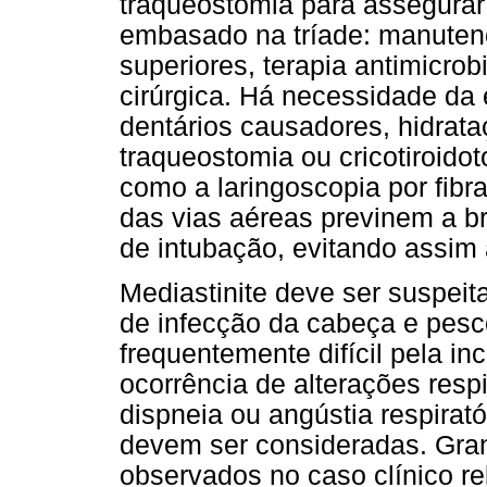
traqueostomia para assegurar 
embasado na tríade: manutenç
superiores, terapia antimicr
cirúrgica. Há necessidade da
dentários causadores, hidrata
traqueostomia ou cricotiroid
como a laringoscopia por fibr
das vias aéreas previnem a 
de intubação, evitando assim
Mediastinite deve ser suspeit
de infecção da cabeça e pesc
frequentemente difícil pela in
ocorrência de alterações respi
dispneia ou angústia respirat
devem ser consideradas. Gran
observados no caso clínico re