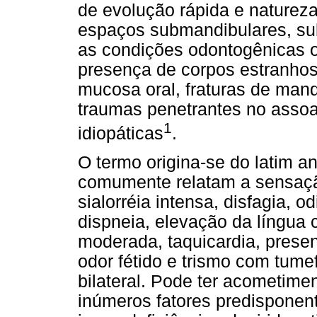
de evolução rápida e naturez
espaços submandibulares, sub
as condições odontogênicas ou
presença de corpos estranhos
mucosa oral, fraturas de mand
traumas penetrantes no assoa
1
idiopáticas
.
O termo origina-se do latim an
comumente relatam a sensaç
sialorréia intensa, disfagia, o
dispneia, elevação da língua 
moderada, taquicardia, prese
odor fétido e trismo com tume
bilateral. Pode ter acometimen
inúmeros fatores predisponen