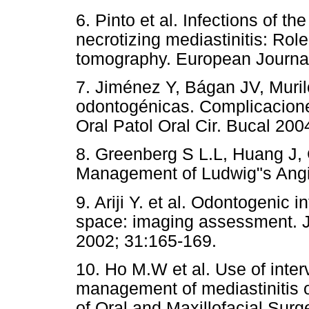
6. Pinto et al. Infections of t
necrotizing mediastinitis: Rol
tomography. European Journal
7. Jiménez Y, Bágan JV, Muril
odontogénicas. Complicacione
Oral Patol Oral Cir. Bucal 200
8. Greenberg S L.L, Huang J,
Management of Ludwig"s Angi
9. Ariji Y. et al. Odontogenic
space: imaging assessment. J.
2002; 31:165-169.
10. Ho M.W et al. Use of inter
management of mediastinitis o
of Oral and Maxillofacial Surg