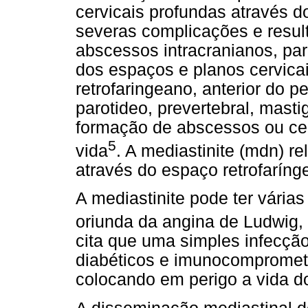
cervicais profundas através d
severas complicações e resul
abscessos intracranianos, par
dos espaços e planos cervicai
retrofaringeano, anterior do p
parotideo, prevertebral, masti
formação de abscessos ou celu
5
vida
. A mediastinite (mdn) r
através do espaço retrofaríng
A mediastinite pode ter várias
oriunda da angina de Ludwig, 
cita que uma simples infecçã
diabéticos e imunocomprometi
colocando em perigo a vida d