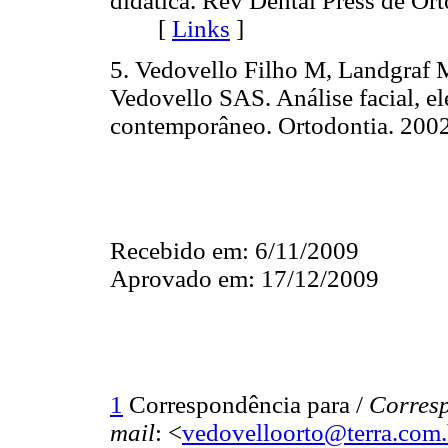
didática. Rev Dental Press de Or
[
Links
]
5. Vedovello Filho M, Landgraf 
Vedovello SAS. Análise facial, e
contemporâneo. Ortodontia. 2
Recebido em: 6/11/2009
Aprovado em: 17/12/2009
1
Correspondência para /
Corres
mail
: <
vedovelloorto@terra.com.