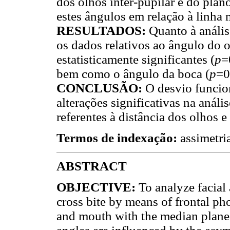
dos olhos inter-pupilar e do plan
estes ângulos em relação à linha m
RESULTADOS:
Quanto à análise
os dados relativos ao ângulo do 
estatisticamente significantes (
p
=
bem como o ângulo da boca (
p
=0
CONCLUSÃO:
O desvio funcio
alterações significativas na anál
referentes à distância dos olhos e
Termos de indexação:
assimetria
ABSTRACT
OBJECTIVE:
To analyze facial
cross bite by means of frontal p
and mouth with the median plane o