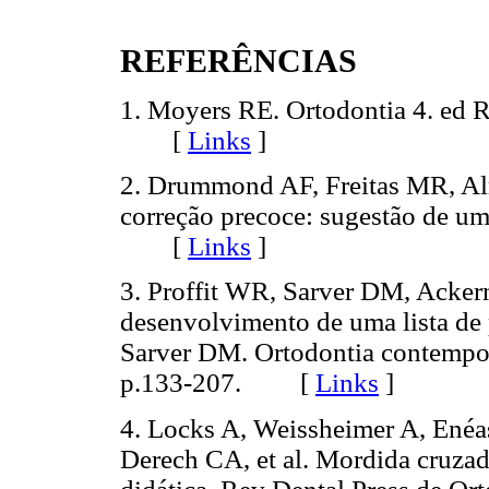
REFERÊNCIAS
1. Moyers RE. Ortodontia 4. ed 
[
Links
]
2. Drummond AF, Freitas MR, Al
correção precoce: sugestão de um
[
Links
]
3. Proffit WR, Sarver DM, Acker
desenvolvimento de uma lista de 
Sarver DM. Ortodontia contempor
p.133-207. [
Links
]
4. Locks A, Weissheimer A, Ené
Derech CA, et al. Mordida cruzad