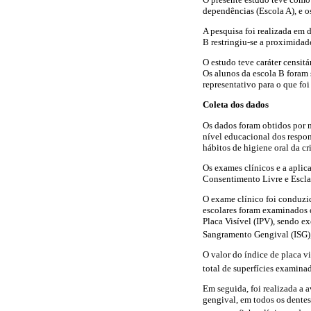
dependências (Escola A), e o
A pesquisa foi realizada em d
B restringiu-se a proximida
O estudo teve caráter censit
Os alunos da escola B foram
representativo para o que foi
Coleta dos dados
Os dados foram obtidos por m
nível educacional dos respon
hábitos de higiene oral da cr
Os exames clínicos e a aplic
Consentimento Livre e Escla
O exame clínico foi conduzi
escolares foram examinados d
Placa Visível (IPV), sendo e
Sangramento Gengival (ISG);
O valor do índice de placa v
total de superfícies examina
Em seguida, foi realizada a
gengival, em todos os dentes,