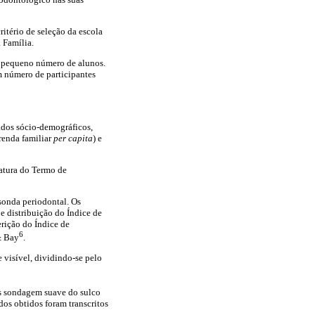
ritério de seleção da escola
 Família.
do pequeno número de alunos.
m número de participantes
ados sócio-demográficos,
renda familiar
per capita
) e
natura do Termo de
sonda periodontal. Os
e distribuição do Índice de
erição do Índice de
6
& Bay
.
 visível, dividindo-se pelo
ós sondagem suave do sulco
ados obtidos foram transcritos