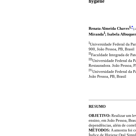
hygiene
I,
*
Renata Almeida Chaves
;
I
Miranda
; Isabela Albuque
I
Universidade Federal da Par
900, João Pessoa, PB, Brasil
II
Faculdade Integrada de Pat
III
Universidade Federal da P
Restauradora. João Pessoa, P
IV
Universidade Federal da P
João Pessoa, PB, Brasil
RESUMO
OBJETIVO:
Realizar um lev
ensino, em João Pessoa, Bras
dependências, além de correla
MÉTODOS:
A amostra foi c
Índice de Higiene Oral Simp