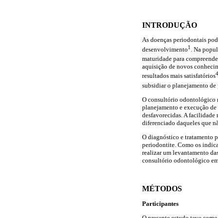
INTRODUÇÃO
As doenças periodontais pode
1
desenvolvimento
. Na popul
maturidade para compreender
aquisição de novos conhecim
resultados mais satisfatórios
subsidiar o planejamento de p
O consultório odontológico n
planejamento e execução de 
desfavorecidas. A facilidade 
diferenciado daqueles que n
O diagnóstico e tratamento 
periodontite. Como os indica
realizar um levantamento das
consultório odontológico em
MÉTODOS
Participantes
O presente estudo teve como 