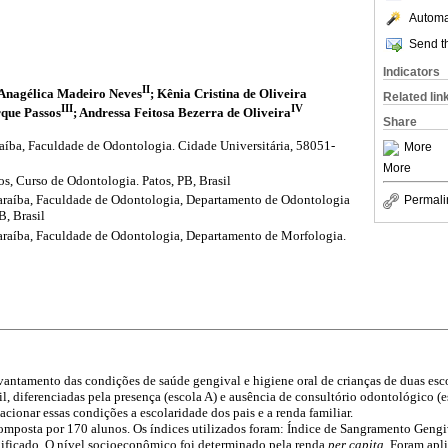
Automat
Send th
Indicators
II
 Anagélica Madeiro Neves
; Kênia Cristina de Oliveira
Related lin
III
IV
rque Passos
; Andressa Feitosa Bezerra de Oliveira
Share
aíba, Faculdade de Odontologia. Cidade Universitária, 58051-
More
More
os, Curso de Odontologia. Patos, PB, Brasil
araíba, Faculdade de Odontologia, Departamento de Odontologia
Permali
B, Brasil
araíba, Faculdade de Odontologia, Departamento de Morfologia.
antamento das condições de saúde gengival e higiene oral de crianças de duas esco
il, diferenciadas pela presença (escola A) e ausência de consultório odontológico (
cionar essas condições a escolaridade dos pais e a renda familiar.
omposta por 170 alunos. Os índices utilizados foram: Índice de Sangramento Gengiv
lificado. O nível socioeconômico foi determinado pela renda
per capita
. Foram apli