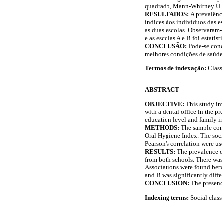
quadrado, Mann-Whitney U e 
RESULTADOS:
A prevalênc
índices dos indivíduos das es
as duas escolas. Observaram-s
e as escolas A e B foi estati
CONCLUSÃO:
Pode-se conc
melhores condições de saúde
Termos de indexação:
Class
ABSTRACT
OBJECTIVE:
This study inv
with a dental office in the p
education level and family 
METHODS:
The sample cons
Oral Hygiene Index. The soc
Pearson's correlation were us
RESULTS:
The prevalence of
from both schools. There was 
Associations were found betw
and B was significantly diff
CONCLUSION:
The presenc
Indexing terms:
Social class