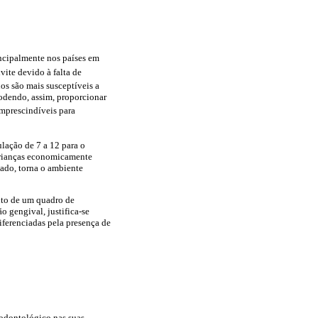
incipalmente nos países em
ite devido à falta de
anos são mais susceptíveis a
odendo, assim, proporcionar
imprescindíveis para
lação de 7 a 12 para o
 crianças economicamente
tado, torna o ambiente
nto de um quadro de
 gengival, justifica-se
iferenciadas pela presença de
 odontológico nas suas