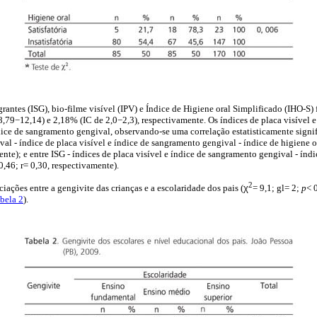
grantes (ISG), bio-filme visível (IPV) e Índice de Higiene oral Simplificado (IHO-S
,79−12,14) e 2,18% (IC de 2,0−2,3), respectivamente. Os índices de placa visível e
ice de sangramento gengival, observando-se uma correlação estatisticamente signif
al - índice de placa visível e índice de sangramento gengival - índice de higiene o
ente); e entre ISG - índices de placa visível e índice de sangramento gengival - índi
0,46; r= 0,30, respectivamente).
2
iações entre a gengivite das crianças e a escolaridade dos pais (
χ
= 9,1; gl= 2;
p
< 
bela 2
).