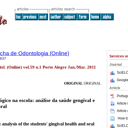
ha de Odontologia (Online)
Services 
8637
Journal
l. (Online) vol.59 n.1 Porto Alegre Jan./Mar. 2011
SciELO
Google
ORIGINAL
ORIGINAL
Article
Portug
gico na escola: análise da saúde gengival e
Article
oral
Article
How to 
: analysis of the students' gingival health and oral
SciELO