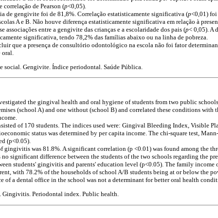
correlação de Pearson (
p
<0,05).
ia de gengivite foi de 81,8%. Correlação estatisticamente significativa (
p
<0,01) foi
colas A e B. Não houve diferença estatisticamente significativa em relação à presen
e associações entre a gengivite das crianças e a escolaridade dos pais (
p
< 0,05). A 
sticamente significativa, tendo 78,2% das famílias abaixo ou na linha de pobreza.
luir que a presença de consultório odontológico na escola não foi fator determinan
 oral.
e social. Gengivite. Índice periodontal. Saúde Pública.
estigated the gingival health and oral hygiene of students from two public schools
remises (school A) and one without (school B) and correlated these conditions with th
income.
isted of 170 students. The indices used were: Gingival Bleeding Index, Visible Pl
ioeconomic status was determined by per capita income. The chi-square test, Mann
ed (p<0.05).
 gingivitis was 81.8%. A significant correlation (p <0.01) was found among the thre
no significant difference between the students of the two schools regarding the pre
een students' gingivitis and parents' education level (p<0.05). The family income 
erent, with 78.2% of the households of school A/B students being at or below the pov
e of a dental office in the school was not a determinant for better oral health condit
. Gingivitis. Periodontal index. Public health.