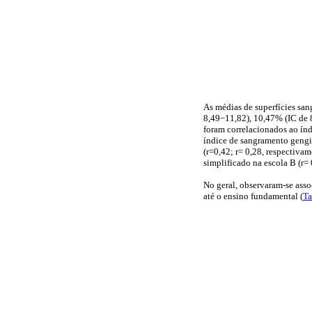
As médias de superfícies san
8,49−11,82), 10,47% (IC de 8
foram correlacionados ao índ
índice de sangramento gengiv
(r=0,42; r= 0,28, respectivam
simplificado na escola B (r= 
No geral, observaram-se assoc
até o ensino fundamental (
Ta