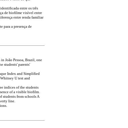
 identificada entre os três
ça de biofilme visível entre
diferença entre renda familiar
te para a presença de
 in João Pessoa, Brazil, one
e students' parents'
aque Index and Simplified
-Whitney U test and
e indices of the students
sence of a visible biofilm.
of students from schools A
erty line.
ions.