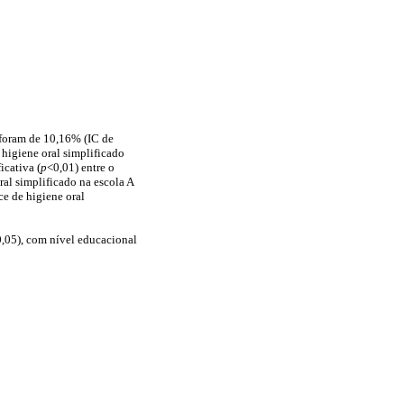
) foram de 10,16% (IC de
 higiene oral simplificado
icativa (
p
<0,01) entre o
ral simplificado na escola A
ce de higiene oral
0,05), com nível educacional