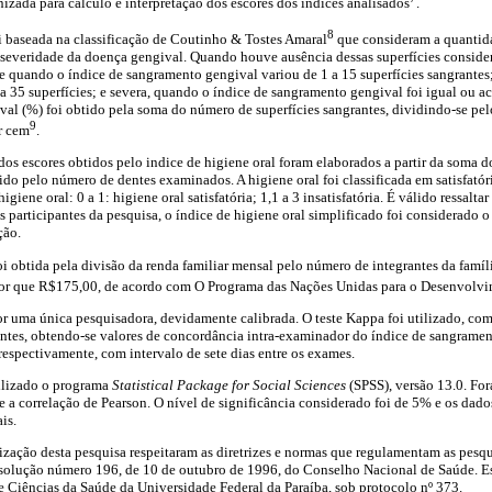
nizada para cálculo e interpretação dos escores dos índices analisados
.
8
i baseada na classificação de Coutinho & Tostes Amaral
que consideram a quantida
a severidade da doença gengival. Quando houve ausência dessas superfícies conside
ve quando o índice de sangramento gengival variou de 1 a 15 superfícies sangrante
 35 superfícies; e severa, quando o índice de sangramento gengival foi igual ou ac
al (%) foi obtido pela soma do número de superfícies sangrantes, dividindo-se pelo
9
r cem
.
 dos escores obtidos pelo indice de higiene oral foram elaborados a partir da soma d
ido pelo número de dentes examinados. A higiene oral foi classificada em satisfatória
igiene oral: 0 a 1: higiene oral satisfatória; 1,1 a 3 insatisfatória. É válido ressalta
s participantes da pesquisa, o índice de higiene oral simplificado foi considerado 
ção.
oi obtida pela divisão da renda familiar mensal pelo número de integrantes da famíl
nor que R$175,00, de acordo com O Programa das Nações Unidas para o Desenvolv
or uma única pesquisadora, devidamente calibrada. O teste Kappa foi utilizado, c
pantes, obtendo-se valores de concordância intra-examinador do índice de sangramen
 respectivamente, com intervalo de sete dias entre os exames.
tilizado o programa
Statistical Package for Social Sciences
(SPSS), versão 13.0. For
a correlação de Pearson. O nível de significância considerado foi de 5% e os dad
is.
ização desta pesquisa respeitaram as diretrizes e normas que regulamentam as pesq
olução número 196, de 10 de outubro de 1996, do Conselho Nacional de Saúde. Es
 Ciências da Saúde da Universidade Federal da Paraíba, sob protocolo nº 373.