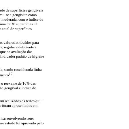
de de superfícies gengivais
rou-se a gengivite como
s; moderada, com o índice de
ima de 36 superfícies. O
 total de superfícies
os valores atribuídos para
, regular e deficiente a
r que na avaliação das
o indicador padrão de higiene
ia, sendo considerada linha
10
imento
.
om o reexame de 10% das
to gengival e índice de
am realizados os testes qui-
os foram apresentados em
uisas envolvendo seres
se estudo foi aprovado pelo