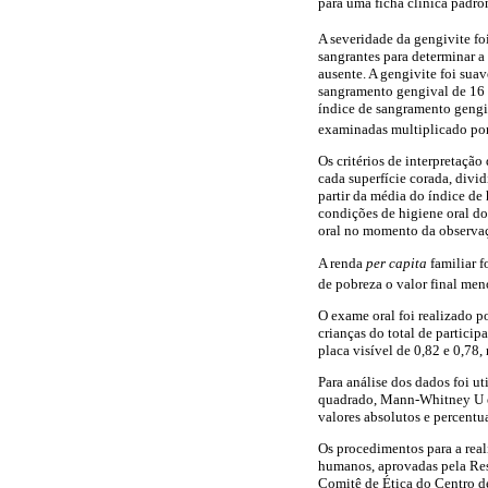
para uma ficha clínica padro
A severidade da gengivite fo
sangrantes para determinar 
ausente. A gengivite foi sua
sangramento gengival de 16 a
índice de sangramento gengiv
examinadas multiplicado po
Os critérios de interpretação
cada superfície corada, divid
partir da média do índice de h
condições de higiene oral do
oral no momento da observa
A renda
per capita
familiar f
de pobreza o valor final me
O exame oral foi realizado p
crianças do total de partici
placa visível de 0,82 e 0,78,
Para análise dos dados foi u
quadrado, Mann-Whitney U e 
valores absolutos e percentua
Os procedimentos para a real
humanos, aprovadas pela Res
Comitê de Ética do Centro de