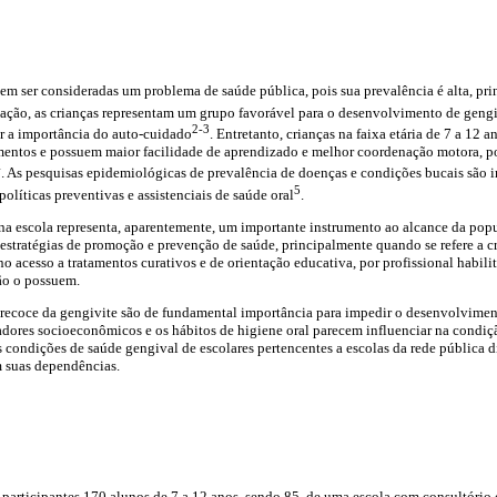
m ser consideradas um problema de saúde pública, pois sua prevalência é alta, pr
ação, as crianças representam um grupo favorável para o desenvolvimento de gengiv
2-3
 a importância do auto-cuidado
. Entretanto, crianças na faixa etária de 7 a 12 
entos e possuem maior facilidade de aprendizado e melhor coordenação motora, p
4
. As pesquisas epidemiológicas de prevalência de doenças e condições bucais são 
5
olíticas preventivas e assistenciais de saúde oral
.
a escola representa, aparentemente, um importante instrumento ao alcance da popu
estratégias de promoção e prevenção de saúde, principalmente quando se refere a
no acesso a tratamentos curativos e de orientação educativa, por profissional habili
ão o possuem.
precoce da gengivite são de fundamental importância para impedir o desenvolvime
dores socioeconômicos e os hábitos de higiene oral parecem influenciar na condição
 condições de saúde gengival de escolares pertencentes a escolas da rede pública d
 suas dependências.
participantes 170 alunos de 7 a 12 anos, sendo 85, de uma escola com consultório