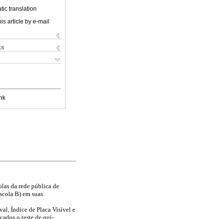
ic translation
is article by e-mail
ks
nk
las da rede pública de
escola B) em suas
al, Índice de Placa Visível e
cados o teste de qui-