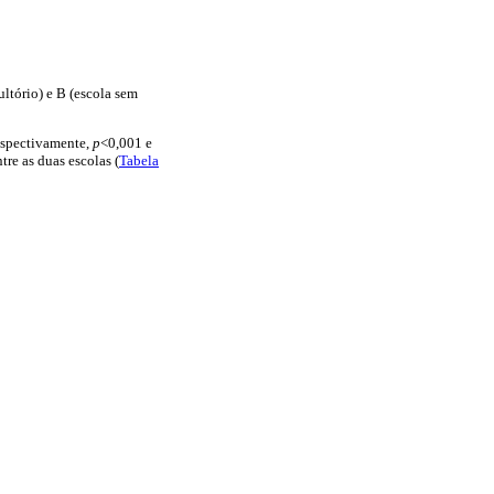
ltório) e B (escola sem
respectivamente,
p
<0,001 e
tre as duas escolas (
Tabela