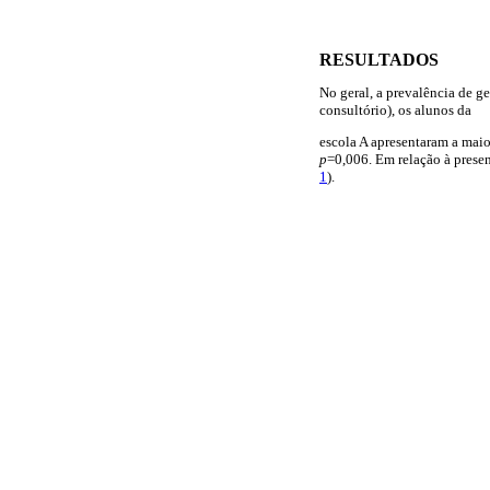
RESULTADOS
No geral, a prevalência de g
consultório), os alunos da
escola A apresentaram a maio
p
=0,006. Em relação à presenç
1
).