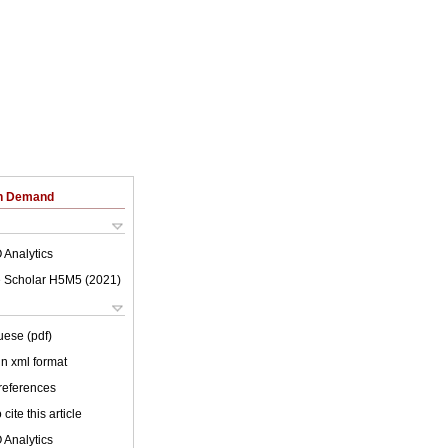
on Demand
 Analytics
 Scholar H5M5 (
2021
)
uese (pdf)
 in xml format
 references
cite this article
 Analytics