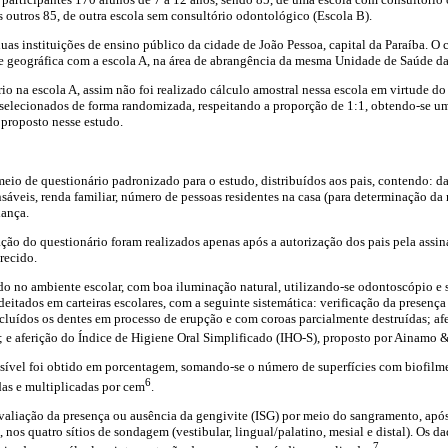
s outros 85, de outra escola sem consultório odontológico (Escola B).
uas instituições de ensino público da cidade de João Pessoa, capital da Paraíba. O c
de geográfica com a escola A, na área de abrangência da mesma Unidade de Saúde da
ário na escola A, assim não foi realizado cálculo amostral nessa escola em virtude 
 selecionados de forma randomizada, respeitando a proporção de 1:1, obtendo-se u
 proposto nesse estudo.
eio de questionário padronizado para o estudo, distribuídos aos pais, contendo: d
sáveis, renda familiar, número de pessoas residentes na casa (para determinação da 
iança.
ação do questionário foram realizados apenas após a autorização dos pais pela assi
recido.
do no ambiente escolar, com boa iluminação natural, utilizando-se odontoscópio e 
eitados em carteiras escolares, com a seguinte sistemática: verificação da presença 
xcluídos os dentes em processo de erupção e com coroas parcialmente destruídas; af
 e aferição do Índice de Higiene Oral Simplificado (IHO-S), proposto por Ainamo 
isível foi obtido em porcentagem, somando-se o número de superfícies com biofilme
6
das e multiplicadas por cem
.
 avaliação da presença ou ausência da gengivite (ISG) por meio do sangramento, ap
 nos quatro sítios de sondagem (vestibular, lingual/palatino, mesial e distal). Os d
7