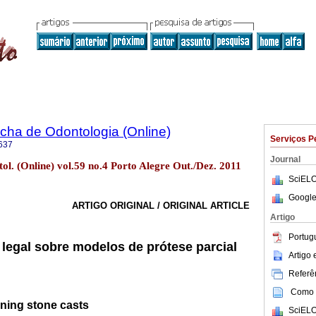
ha de Odontologia (Online)
Serviços P
637
Journal
l. (Online) vol.59 no.4 Porto Alegre Out./Dez. 2011
SciELO
Google
ARTIGO ORIGINAL / ORIGINAL ARTICLE
Artigo
Portug
legal sobre modelos de prótese parcial
Artigo
Referên
Como c
rning stone casts
SciELO