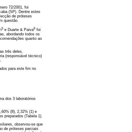
ero 72/2001, foi
cicaba (SP). Dentre estes
fecção de próteses
em questão.
5
6
n
e Duarte & Paiva
foi
tas, abordando todos os
 recomendações quanto ao
as três deles,
ia (responsável técnico)
.
ados para este fim no
ma dos 3 laboratórios
,60% (8), 2,32% (1) e
s preparados (Tabela 1).
xiliares, observou-se que
o de próteses parciais