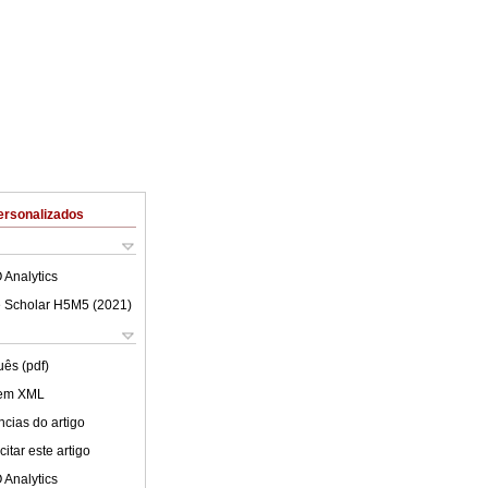
ersonalizados
 Analytics
 Scholar H5M5 (
2021
)
uês (pdf)
 em XML
cias do artigo
itar este artigo
 Analytics