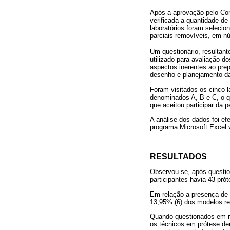
Após a aprovação pelo Com
verificada a quantidade de 
laboratórios foram seleci
parciais removíveis, em n
Um questionário, resultan
utilizado para avaliação 
aspectos inerentes ao pre
desenho e planejamento da
Foram visitados os cinco l
denominados A, B e C, o qu
que aceitou participar da 
A análise dos dados foi ef
programa Microsoft Excel 
RESULTADOS
Observou-se, após question
participantes havia 43 pró
Em relação a presença de 
13,95% (6) dos modelos re
Quando questionados em rel
os técnicos em prótese den