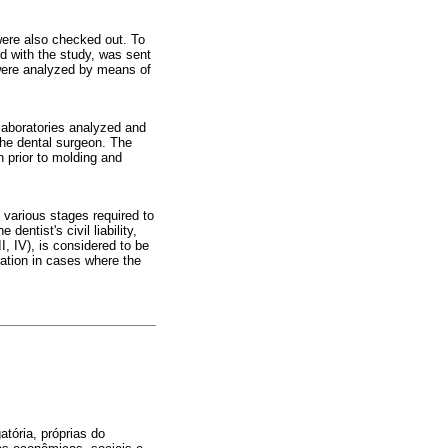
 were also checked out. To
d with the study, was sent
 were analyzed by means of
 laboratories analyzed and
the dental surgeon. The
n prior to molding and
e various stages required to
entist's civil liability,
I, IV), is considered to be
ration in cases where the
atória, próprias do