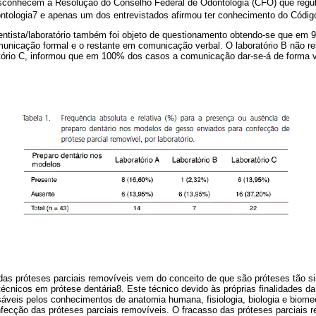
esconhecem a Resolução do Conselho Federal de Odontologia (CFO) que regul
dontologia7 e apenas um dos entrevistados afirmou ter conhecimento do Códig
entista/laboratório também foi objeto de questionamento obtendo-se que em
municação formal e o restante em comunicação verbal. O laboratório B não r
tório C, informou que em 100% dos casos a comunicação dar-se-á de forma v
das próteses parciais removíveis vem do conceito de que são próteses tão s
écnicos em prótese dentária8. Este técnico devido às próprias finalidades d
veis pelos conhecimentos de anatomia humana, fisiologia, biologia e biomec
nfecção das próteses parciais removíveis. O fracasso das próteses parciais 