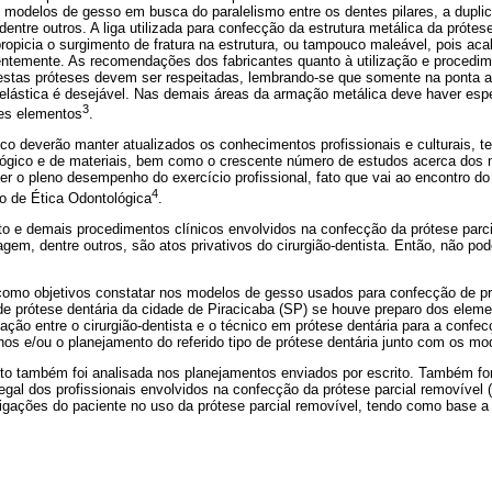
s modelos de gesso em busca do paralelismo entre os dentes pilares, a dupl
entre outros. A liga utilizada para confecção da estrutura metálica da prótese
 propicia o surgimento de fratura na estrutura, ou tampouco maleável, pois aca
temente. As recomendações dos fabricantes quanto à utilização e procedime
destas próteses devem ser respeitadas, lembrando-se que somente na ponta a
elástica é desejável. Nas demais áreas da armação metálica deve haver espe
3
tes elementos
.
nico deverão manter atualizados os conhecimentos profissionais e culturais, t
ógico e de materiais, bem como o crescente número de estudos acerca dos m
er o pleno desempenho do exercício profissional, fato que vai ao encontro do
4
o de Ética Odontológica
.
o e demais procedimentos clínicos envolvidos na confecção da prótese parc
em, dentre outros, são atos privativos do cirurgião-dentista. Então, não po
como objetivos constatar nos modelos de gesso usados para confecção de pró
de prótese dentária da cidade de Piracicaba (SP) se houve preparo dos elem
ação entre o cirurgião-dentista e o técnico em prótese dentária para a confec
os e/ou o planejamento do referido tipo de prótese dentária junto com os mo
to também foi analisada nos planejamentos enviados por escrito. Também fo
egal dos profissionais envolvidos na confecção da prótese parcial removível (
igações do paciente no uso da prótese parcial removível, tendo como base a