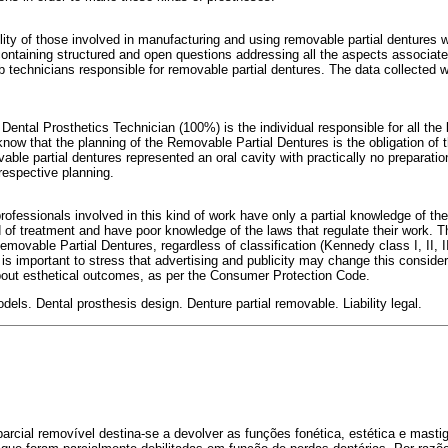
bility of those involved in manufacturing and using removable partial dentures
 containing structured and open questions addressing all the aspects associate
b technicians responsible for removable partial dentures. The data collected
 Dental Prosthetics Technician (100%) is the individual responsible for all the
know that the planning of the Removable Partial Dentures is the obligation of 
ble partial dentures represented an oral cavity with practically no preparatio
respective planning.
rofessionals involved in this kind of work have only a partial knowledge of th
of treatment and have poor knowledge of the laws that regulate their work. The d
Removable Partial Dentures, regardless of classification (Kennedy class I, II, II
it is important to stress that advertising and publicity may change this conside
out esthetical outcomes, as per the Consumer Protection Code.
dels. Dental prosthesis design. Denture partial removable. Liability legal.
parcial removível destina-se a devolver as funções fonética, estética e mastig