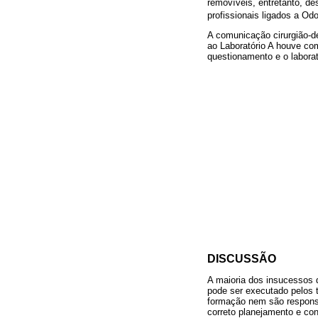
removíveis, entretanto, d
profissionais ligados a O
A comunicação cirurgião-d
ao Laboratório A houve co
questionamento e o labora
DISCUSSÃO
A maioria dos insucessos 
pode ser executado pelos t
formação nem são responsá
correto planejamento e co