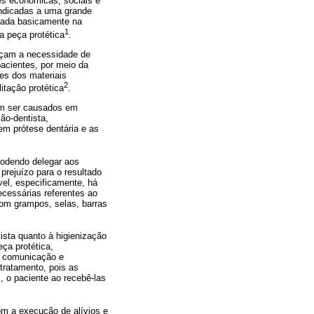
es econômicas, sociais e
indicadas a uma grande
tada basicamente na
1
a peça protética
.
rçam a necessidade de
pacientes, por meio da
es dos materiais
2
itação protética
.
dem ser causados em
ão-dentista,
em prótese dentária e as
podendo delegar aos
prejuízo para o resultado
vel, especificamente, há
ecessárias referentes ao
om grampos, selas, barras
ista quanto à higienização
ça protética,
A comunicação e
tratamento, pois as
, o paciente ao recebê-las
om a execução de alívios e