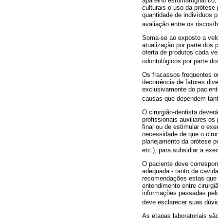
aparelho estomatognático,
culturais o uso da prótese
quantidade de indivíduos 
avaliação entre os riscos/
Soma-se ao exposto a velo
atualização por parte dos 
oferta de produtos cada v
odontológicos por parte do
Os fracassos frequentes o
decorrência de fatores div
exclusivamente do paciente
causas que dependem tanto
O cirurgião-dentista dever
profissionais auxiliares o
final ou de estimular o ex
necessidade de que o cirur
planejamento da prótese p
etc.), para subsidiar a ex
O paciente deve correspond
adequada - tanto da cavi
recomendações estas que v
entendimento entre cirurgi
informações passadas pelo 
deve esclarecer suas dúvid
As etapas laboratoriais sã