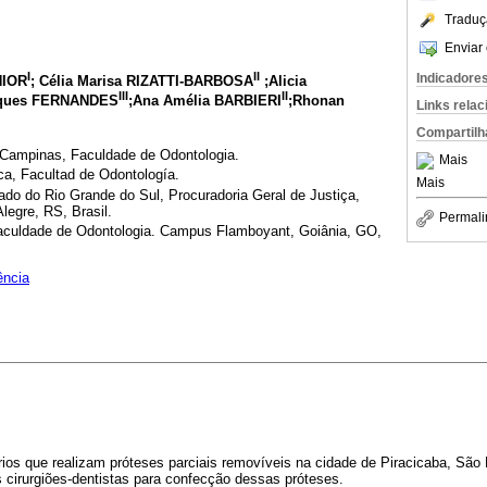
Traduç
Enviar 
I
II
Indicadore
NIOR
; Célia Marisa RIZATTI-BARBOSA
;Alicia
III
II
rques FERNANDES
;Ana Amélia BARBIERI
;Rhonan
Links rela
Compartilh
 Campinas, Faculdade de Odontologia.
Mais
ca, Facultad de Odontología.
Mais
tado do Rio Grande do Sul, Procuradoria Geral de Justiça,
legre, RS, Brasil.
Permali
Faculdade de Odontologia. Campus Flamboyant, Goiânia, GO,
ência
tórios que realizam próteses parciais removíveis na cidade de Piracicaba, Sã
 cirurgiões-dentistas para confecção dessas próteses.