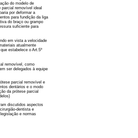
icação do modelo de
 parcial removível ideal
baria por deformar a
ntos para fundição da liga
tiva do braço ou grampo
ssura suficiente para
endo em vista a velocidade
ateriais atualmente
 que estabelece o Art.5º
ial removível, como
dem ser delegados à equipe
tese parcial removível e
entos dentários e o modo
ção da prótese parcial
delos)
ram discutidos aspectos
cirurgião-dentista e
 legislação e normas