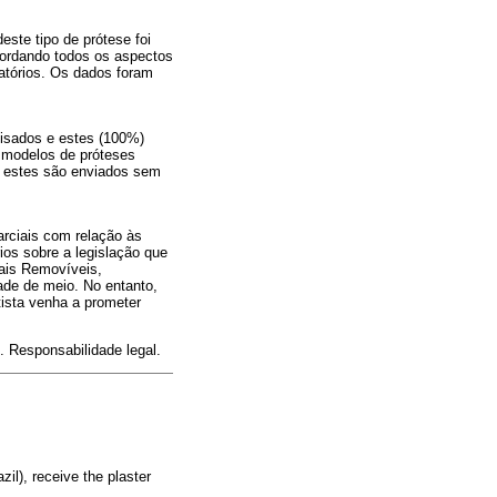
este tipo de prótese foi
abordando todos os aspectos
atórios. Os dados foram
uisados e estes (100%)
s modelos de próteses
e estes são enviados sem
arciais com relação às
os sobre a legislação que
iais Removíveis,
dade de meio. No entanto,
tista venha a prometer
. Responsabilidade legal.
il), receive the plaster