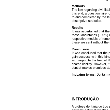
Methods
The law regarding civil lia
this end, a questionnaire,
to and completed by the la
descriptive statistics.
Results
It was ascertained that the
these laboratories (100%) 
respective models of remova
these are sent without the 
Conclusion
It was concluded that the p
gain success with this kind 
with regard to the field of 
shared liability. However, 
dentist makes promises ab
Indexing terms:
Dental mo
INTRODUÇÃO
A prótese dentária do tipo 