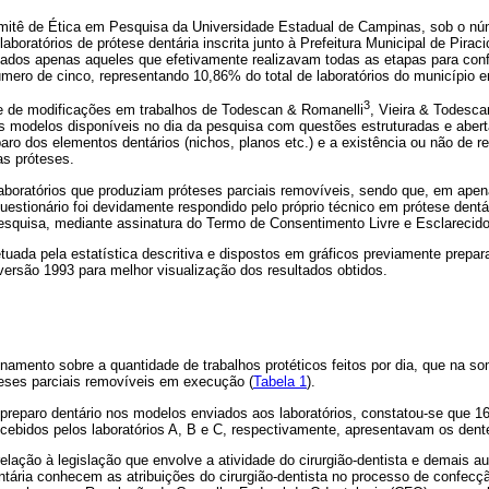
itê de Ética em Pesquisa da Universidade Estadual de Campinas, sob o núm
laboratórios de prótese dentária inscrita junto à Prefeitura Municipal de Pira
onados apenas aqueles que efetivamente realizavam todas as etapas para con
úmero de cinco, representando 10,86% do total de laboratórios do município 
3
te de modificações em trabalhos de Todescan & Romanelli
, Vieira & Todesca
dos modelos disponíveis no dia da pesquisa com questões estruturadas e aber
paro dos elementos dentários (nichos, planos etc.) e a existência ou não de
s próteses.
aboratórios que produziam próteses parciais removíveis, sendo que, em apen
estionário foi devidamente respondido pelo próprio técnico em prótese dentár
pesquisa, mediante assinatura do Termo de Consentimento Livre e Esclarecido
etuada pela estatística descritiva e dispostos em gráficos previamente prepar
versão 1993 para melhor visualização dos resultados obtidos.
amento sobre a quantidade de trabalhos protéticos feitos por dia, que na so
teses parciais removíveis em execução (
Tabela 1
).
preparo dentário nos modelos enviados aos laboratórios, constatou-se que 16
cebidos pelos laboratórios A, B e C, respectivamente, apresentavam os dente
ação à legislação que envolve a atividade do cirurgião-dentista e demais au
tária conhecem as atribuições do cirurgião-dentista no processo de confecçã