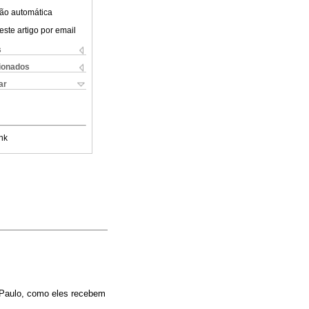
ão automática
este artigo por email
s
cionados
ar
nk
o Paulo, como eles recebem