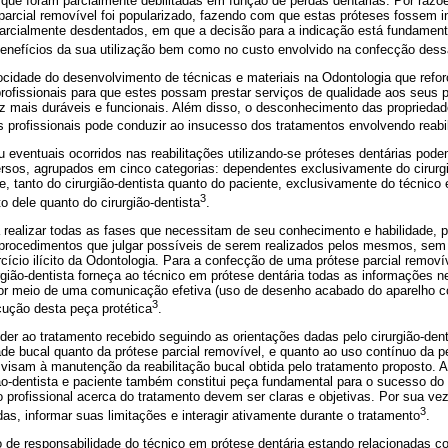
 que foram parcialmente debilitadas em função de perdas dentárias. Por razõ
 parcial removível foi popularizado, fazendo com que estas próteses fossem 
parcialmente desdentados, em que a decisão para a indicação está fundamen
benefícios da sua utilização bem como no custo envolvido na confecção dess
cidade do desenvolvimento de técnicas e materiais na Odontologia que refo
profissionais para que estes possam prestar serviços de qualidade aos seus 
ez mais duráveis e funcionais. Além disso, o desconhecimento das propriedad
s profissionais pode conduzir ao insucesso dos tratamentos envolvendo reabil
u eventuais ocorridos nas reabilitações utilizando-se próteses dentárias po
ersos, agrupados em cinco categorias: dependentes exclusivamente do cirurgi
, tanto do cirurgião-dentista quanto do paciente, exclusivamente do técnico 
3
 dele quanto do cirurgião-dentista
.
á realizar todas as fases que necessitam de seu conhecimento e habilidade, 
s procedimentos que julgar possíveis de serem realizados pelos mesmos, sem 
ercício ilícito da Odontologia. Para a confecção de uma prótese parcial removí
gião-dentista forneça ao técnico em prótese dentária todas as informações n
or meio de uma comunicação efetiva (uso de desenho acabado do aparelho c
3
ecução desta peça protética
.
er ao tratamento recebido seguindo as orientações dadas pelo cirurgião-dent
dade
bucal quanto da prótese parcial removível, e quanto ao uso contínuo da pe
isam à manutenção da reabilitação bucal obtida pelo tratamento proposto. 
ão-dentista e paciente também constitui peça fundamental para o sucesso do 
profissional acerca do tratamento devem ser claras e objetivas. Por sua vez
3
as, informar suas limitações e interagir ativamente durante o tratamento
.
o de responsabilidade do técnico em prótese dentária estando relacionadas c