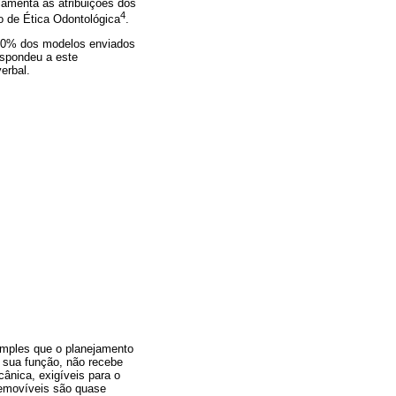
amenta as atribuições dos
4
o de Ética Odontológica
.
 90% dos modelos enviados
espondeu a este
erbal.
imples que o planejamento
a sua função, não recebe
ânica, exigíveis para o
removíveis são quase