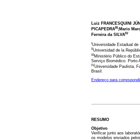
Luiz FRANCESQUINI JÚ
III
PICAPEDRA
;Mario Ma
IV
Ferreira da SILVA
I
Universidade Estadual de
II
Universidad de la Repúbli
III
Ministério Público do Es
Serviço Biomédico. Porto A
IV
Universidade Paulista, 
Brasil.
Endereço para correspond
RESUMO
Objetivo
Verificar junto aos labora
os modelos enviados pelos