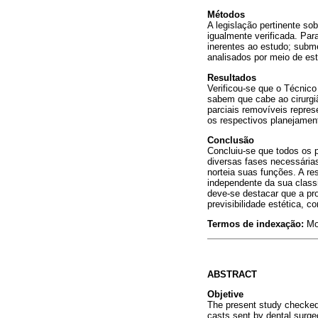
Métodos
A legislação pertinente sob
igualmente verificada. Par
inerentes ao estudo; subm
analisados por meio de esta
Resultados
Verificou-se que o Técnic
sabem que cabe ao cirurgi
parciais removíveis repr
os respectivos planejamen
Conclusão
Concluiu-se que todos os 
diversas fases necessária
norteia suas funções. A re
independente da sua classi
deve-se destacar que a pro
previsibilidade estética, 
Termos de indexação:
Mo
ABSTRACT
Objetive
The present study checked 
casts sent by dental surge