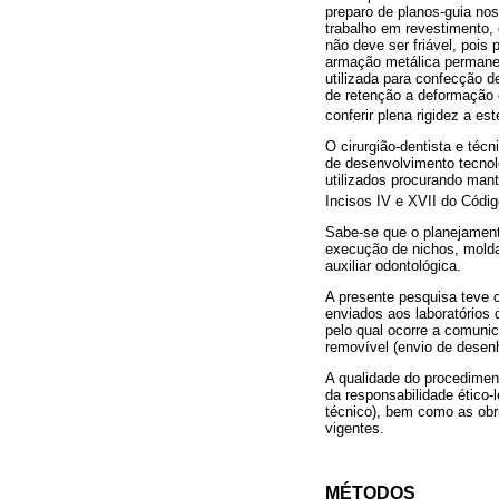
preparo de planos-guia no
trabalho em revestimento, d
não deve ser friável, pois
armação metálica permanen
utilizada para confecção 
de retenção a deformação 
conferir plena rigidez a es
O cirurgião-dentista e téc
de desenvolvimento tecnol
utilizados procurando mant
Incisos IV e XVII do Códig
Sabe-se que o planejament
execução de nichos, moldag
auxiliar odontológica.
A presente pesquisa teve 
enviados aos laboratórios 
pelo qual ocorre a comunic
removível (envio de desenh
A qualidade do procedimen
da responsabilidade ético-l
técnico), bem como as obr
vigentes.
MÉTODOS