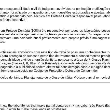
re a responsabilidade civil de todos os envolvidos na confecção e utilização d
a tanto, foi utilizado um questionário com questões estruturadas e abertas, 
etido e preenchido pelo Técnico em Prótese Dentária responsável pelos labor
tística descritiva.
o em Prótese Dentária (100%) é o responsável por todos os laboratórios pesq
ão-dentista o planejamento das próteses parciais removíveis. Os respectivo
esentavam uma cavidade bucal praticamente sem preparo prévio à moldagem 
tos.
profissionais envolvidos com este tipo de trabalho possuem conhecimentos p
s para obtenção de sucesso neste tipo de tratamento e conhecimentos precári
sponsabilidade civil do cirurgião-dentista, no tocante à área de Próteses Parc
ficação (classe I, II, III e IV de Kennedy), é considerada como responsabili
paganda e a publicidade podem alterar tal consideração caso o cirurgião-den
conforme estabelecido no Código de Proteção e Defesa do Consumidor.
delos dentários. Planejamento de prótese dentária. Prótese parcial removível
how the laboratories that make partial dentures in Piracicaba, São Paulo (Braz
ons in order to make these kinds of prostheses.