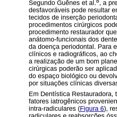
8
Segundo Guênes et al.
, a pr
desfavoráveis pode resultar 
tecidos de inserção periodont
procedimentos cirúrgicos pod
procedimento restaurador que 
anátomo-funcionais dos dente
da doença periodontal. Para 
clínicos e radiográficos, ao c
a realização de um bom plane
cirúrgicas poderão ser aplica
do espaço biológico ou devolv
por situações clínicas diversa
Em Dentística Restauradora,
fatores iatrogênicos provenie
intra-radiculares (
Figura 6
), r
radiculares e reabsorções ós