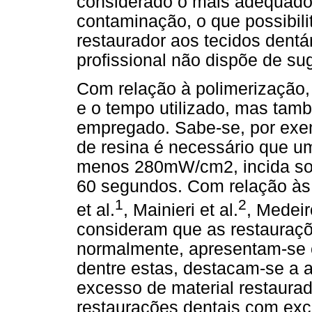
considerado o mais adequado,
contaminação, o que possibil
restaurador aos tecidos dentá
profissional não dispõe de su
Com relação à polimerização,
e o tempo utilizado, mas tamb
empregado. Sabe-se, por exe
de resina é necessário que u
menos 280mW/cm2, incida sob
60 segundos. Com relação às
1
2
et al.
, Mainieri et al.
, Medei
consideram que as restauraçõ
normalmente, apresentam-se 
dentre estas, destacam-se a 
excesso de material restaurad
restaurações dentais com ex