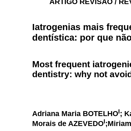
ARTIGO REVISÃO / RE
Iatrogenias mais freq
dentística: por que não
Most frequent iatrogeni
dentistry: why not avo
I
Adriana Maria BOTELHO
; K
I
Morais de AZEVEDO
;Miria