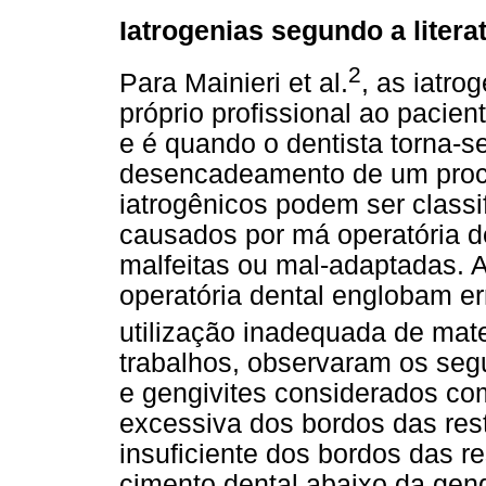
Iatrogenias segundo a litera
2
Para Mainieri et al.
, as iatro
próprio profissional ao pacie
e é quando o dentista torna-s
desencadeamento de um proc
iatrogênicos podem ser class
causados por má operatória d
malfeitas ou mal-adaptadas. 
operatória dental englobam er
utilização inadequada de mate
trabalhos, observaram os seg
e gengivites considerados com
excessiva dos bordos das res
insuficiente dos bordos das r
cimento dental abaixo da geng