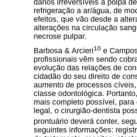
danos irreversíveis à polpa de
refrigeração a ar/água, de mo
efeitos, que vão desde a alte
alterações na circulação sang
necrose pulpar.
10
Barbosa & Arcieri
e Campos 
profissionais vêm sendo cobr
evolução das relações de con
cidadão do seu direito de con
aumento de processos cíveis,
classe odontológica. Portanto
mais completo possível, para
legal, o cirurgião-dentista po
prontuário deverá conter, s
seguintes informações: regist