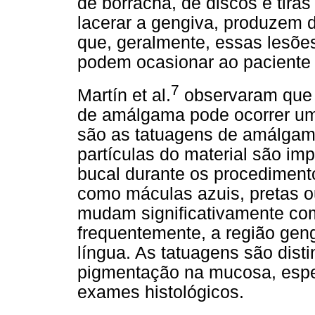
de borracha, de discos e tiras
lacerar a gengiva, produzem d
que, geralmente, essas lesões
podem ocasionar ao paciente 
7
Martín et al.
observaram que 
de amálgama pode ocorrer um 
são as tatuagens de amálga
partículas do material são i
bucal durante os procediment
como máculas azuis, pretas o
mudam significativamente co
frequentemente, a região geng
língua. As tatuagens são disti
pigmentação na mucosa, espe
exames histológicos.