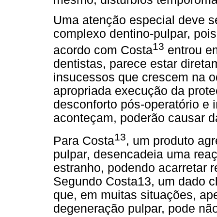
Uma atenção especial deve se
complexo dentino-pulpar, pois,
13
acordo com Costa
entrou em
dentistas, parece estar diret
insucessos que crescem na o
apropriada execução da prot
desconforto pós-operatório e 
aconteçam, poderão causar da
13
Para Costa
, um produto ag
pulpar, desencadeia uma reaçã
estranho, podendo acarretar r
Segundo Costa13, um dado clí
que, em muitas situações, ape
degeneração pulpar, pode não