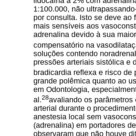
lidocaína a 2% com adrenalina
1:100.000, não ultrapassando
por consulta. Isto se deve ao
mais sensíveis aos vasoconstr
adrenalina devido à sua maior
compensatório na vasodilataç
soluções contendo noradrenal
pressões arteriais sistólica e 
bradicardia reflexa e risco de
grande polêmica quanto ao us
em Odontologia, especialment
28
al.
avaliando os parâmetros 
arterial durante o procedimen
anestesia local sem vasoconst
(adrenalina) em portadores de
observaram que não houve di