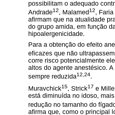
possibilitam o adequado contr
12
12
Andrade
, Malamed
, Fari
afirmam que na atualidade pra
do grupo amida, em função da
hipoalergenicidade.
Para a obtenção do efeito an
eficazes que não ultrapasse
corre risco potencialmente el
altos do agente anestésico. 
12,24
sempre reduzida
.
15
17
Muravchick
, Strick
e Mille
está diminuída no idoso, mai
redução no tamanho do fígad
afirma que, como o principal 