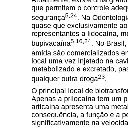
que permitem o controle ade
5,24
segurança
. Na Odontologi
quase que exclusivamente ao
representantes a lidocaína, me
5,16,24
bupivacaína
. No Brasil
amida são comercializados e
local uma vez injetado na cavi
metabolizado e excretado, p
23
qualquer outra droga
.
O principal local de biotrans
Apenas a prilocaína tem um 
articaína apresenta uma meta
consequência, a função e a pe
significativamente na velocid