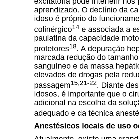
excitatória pode interferir no
aprendizado. O declínio da c
idoso é próprio do funcionam
14
colinérgico
e associada a es
paulatina da capacidade motor
18
protetores
. A depuração hep
marcada redução do tamanho d
sanguíneo e da massa hepátic
elevados de drogas pela redu
15,21-22
passagem
. Diante des
idosos, é importante que o ci
adicional na escolha da solu
adequado e da técnica anesté
Anestésicos locais de uso o
Atualmente, existe uma grand