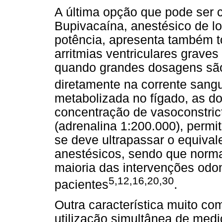
A última opção que pode ser 
Bupivacaína, anestésico de l
potência, apresenta também t
arritmias ventriculares grave
quando grandes dosagens são 
diretamente na corrente sang
metabolizada no fígado, as d
concentração de vasoconstric
(adrenalina 1:200.000), permi
se deve ultrapassar o equival
anestésicos, sendo que normal
maioria das intervenções odo
5,12,16,20,30
pacientes
.
Outra característica muito co
utilização simultânea de med