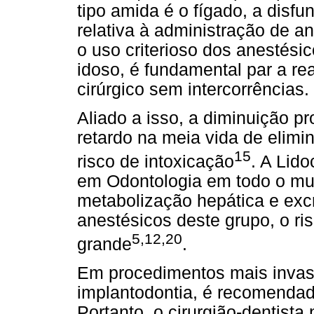
tipo amida é o fígado, a disf
relativa à administração de an
o uso criterioso dos anestés
idoso, é fundamental par a r
cirúrgico sem intercorrências.
Aliado a isso, a diminuição pr
retardo na meia vida de elim
15
risco de intoxicação
. A Lido
em Odontologia em todo o mu
metabolização hepática e exc
anestésicos deste grupo, o ri
5,12,20
grande
.
Em procedimentos mais invas
implantodontia, é recomendad
Portanto, o cirurgião-dentist