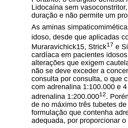
Lidocaína sem vasoconstritor,
duração e não permite um proc
As aminas simpaticomiméticas
idoso, desde que aplicadas c
17
Muraravichick15, Strick
e Si
cardíaca em pacientes idosos
alterações que exigem cautel
não se deve exceder a concen
consulta por consulta, o que 
com adrenalina 1:100.000 e 4
12
adrenalina 1:200.000
. Poré
de no máximo três tubetes de
formulação que contenha adre
adequada, por proporcionar o 