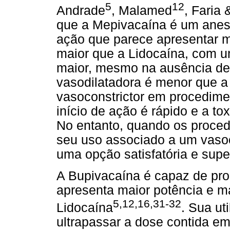
5
12
Andrade
, Malamed
, Faria
que a Mepivacaína é um anest
ação que parece apresentar
maior que a Lidocaína, com u
maior, mesmo na ausência de
vasodilatadora é menor que a
vasoconstrictor em procedime
início de ação é rápido e a t
No entanto, quando os proce
seu uso associado a um vasoco
uma opção satisfatória e supe
A Bupivacaína é capaz de pro
apresenta maior potência e m
5,12,16,31-32
Lidocaína
. Sua ut
ultrapassar a dose contida em