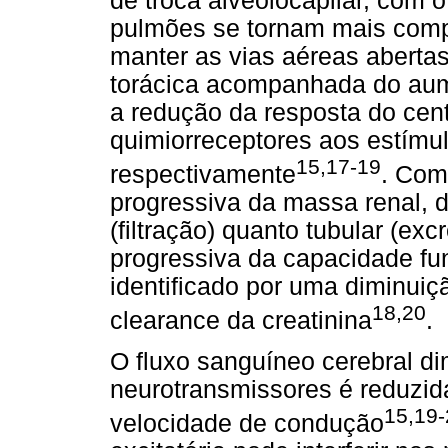
de troca alveolocapilar, com
pulmões se tornam mais comp
manter as vias aéreas aberta
torácica acompanhada do aume
a redução da
resposta do cent
quimiorreceptores aos estímul
15,17-19
respectivamente
. Com
progressiva da massa renal, d
(filtração) quanto tubular (ex
progressiva da capacidade fun
identificado por uma diminuiçã
18,20
clearance da creatinina
.
O fluxo sanguíneo cerebral di
neurotransmissores é reduzid
15,19-
velocidade de condução