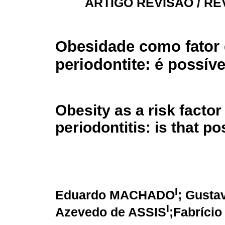
ARTIGO REVISÃO / RE
Obesidade como fator 
periodontite: é possíve
Obesity as a risk factor
periodontitis: is that p
I
Eduardo MACHADO
; Gusta
I
Azevedo de ASSIS
;Fabríci