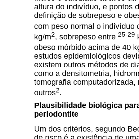
altura do indivíduo, e pontos 
definição de sobrepeso e obe
com peso normal o indivíduo 
2
25-29
kg/m
, sobrepeso entre
obeso mórbido acima de 40 k
estudos epidemiológicos devid
existem outros métodos de dia
como a densitometria, hidrome
tomografia computadorizada, 
2
outros
.
Plausibilidade biológica pa
periodontite
Um dos critérios, segundo Be
de risco é a existência de uma