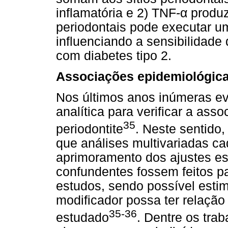
inflamatória e 2) TNF-α produ
periodontais pode executar um
influenciando a sensibilidade
com diabetes tipo 2.
Associações epidemiológicas
Nos últimos anos inúmeras ev
analítica para verificar a ass
35
periodontite
. Neste sentido
que análises multivariadas c
aprimoramento dos ajustes est
confundentes fossem feitos p
estudos, sendo possível esti
modificador possa ter relaçã
35-36
estudado
. Dentre os tra