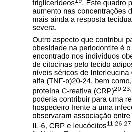
19
triglicerídeos
. Este quadro 
aumento nas concentrações de
mais ainda a resposta tecidua
severa.
Outro aspecto que contribui pa
obesidade na periodontite é o
encontrado nos indivíduos o
de citocinas pelo tecido adip
níveis séricos de Interleucina
alfa (TNF-α)20-24, bem como,
20,23
proteína C-reativa (CRP)
poderia contribuir para uma r
hospedeiro frente a uma infec
observaram associação entre 
11,26-27
IL-6, CRP e leucócitos