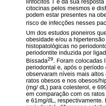
linfócitos T e da sua respost
citocinas pelos mesmos e di
podem estar presentes na obe
risco de infecções nesses pa
Um dos estudos pioneiros que 
obesidade e/ou a hipertensã
histopatológicas no periodon
periodontite induzida por ligad
29
Bissada
. Foram colocadas 
periodontal e, após o período
observaram níveis mais altos d
ratos obesos e nos obesos/hi
(mg/ dL) para colesterol, e 69
em comparação com os ratos
e 61mg/dL, respectivamente. 