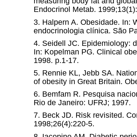
measuring body fat and global
Endocrinol Metab. 1999;13(1)
3. Halpern A. Obesidade. In:
endocrinologia clínica. São P
4. Seidell JC. Epidemiology: de
In: Kopelman PG. Clinical obe
1998. p.1-17.
5. Rennie KL, Jebb SA. Nation
of obesity in Great Britain. Ob
6. Bemfam R. Pesquisa nacion
Rio de Janeiro: UFRJ; 1997.
7. Beck JD. Risk revisited. C
1998;26(4):220-5.
8. Iacopino AM. Diabetic period