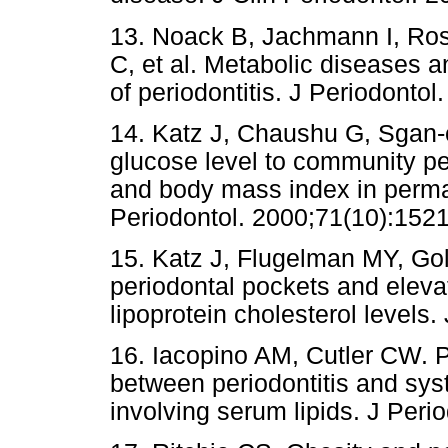
13. Noack B, Jachmann I, Ros
C, et al. Metabolic diseases an
of periodontitis. J Periodonto
14. Katz J, Chaushu G, Sgan-
glucose level to community pe
and body mass index in permane
Periodontol. 2000;71(10):1521
15. Katz J, Flugelman MY, Go
periodontal pockets and eleva
lipoprotein cholesterol levels
16. Iacopino AM, Cutler CW. P
between periodontitis and sys
involving serum lipids. J Peri