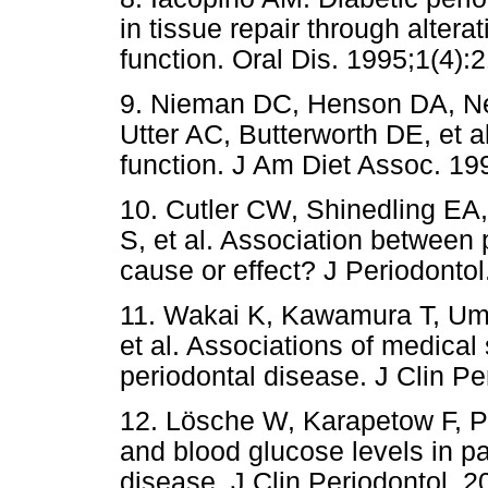
in tissue repair through alte
function. Oral Dis. 1995;1(4):
9. Nieman DC, Henson DA, Ne
Utter AC, Butterworth DE, et a
function. J Am Diet Assoc. 19
10. Cutler CW, Shinedling EA
S, et al. Association between 
cause or effect? J Periodonto
11. Wakai K, Kawamura T, Um
et al. Associations of medical 
periodontal disease. J Clin Pe
12. Lösche W, Karapetow F, Po
and blood glucose levels in pa
disease. J Clin Periodontol. 2