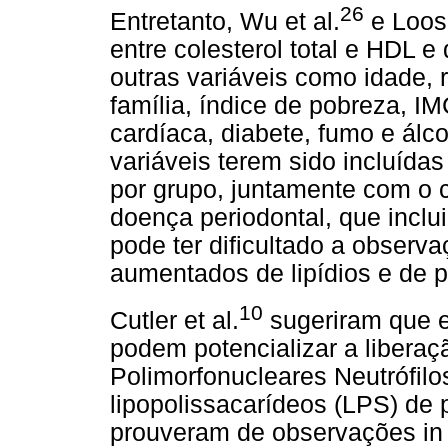
26
Entretanto, Wu et al.
e Loos 
entre colesterol total e HDL e
outras variáveis como idade,
família, índice de pobreza, IM
cardíaca, diabete, fumo e álco
variáveis terem sido incluída
por grupo, juntamente com o cr
doença periodontal, que inclui
pode ter dificultado a observ
aumentados de lipídios e de p
10
Cutler et al.
sugeriram que el
podem potencializar a liberaçã
Polimorfonucleares Neutrófil
lipopolissacarídeos (LPS) de
prouveram de observações in 