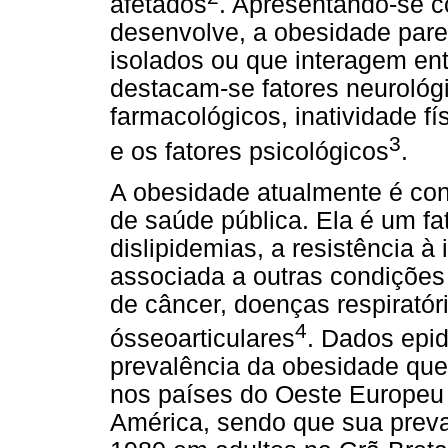
afetados
. Apresentando-se 
desenvolve, a obesidade parec
isolados ou que interagem ent
destacam-se fatores neurológi
farmacológicos, inatividade fís
3
e os fatores psicológicos
.
A obesidade atualmente é co
de saúde pública. Ela é um fa
dislipidemias, a resistência à
associada a outras condiçõe
de câncer, doenças respiratóri
4
ósseoarticulares
. Dados epi
prevalência da obesidade que
nos países do Oeste Europeu
América, sendo que sua preval