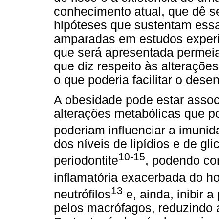
conhecimento atual, que dê s
hipóteses que sustentam essa
amparadas em estudos experim
que será apresentada permeia
que diz respeito às alteraçõe
o que poderia facilitar o dese
A obesidade pode estar assoc
alterações metabólicas que p
poderiam influenciar a imuni
dos níveis de lipídios e de gl
10-15
periodontite
, podendo con
inflamatória exacerbada do h
13
neutrófilos
e, ainda, inibir 
pelos macrófagos, reduzindo 