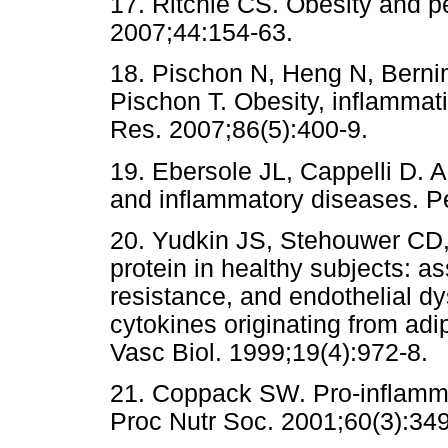
17. Ritchie CS. Obesity and p
2007;44:154-63.
18. Pischon N, Heng N, Bernim
Pischon T. Obesity, inflammat
Res. 2007;86(5):400-9.
19. Ebersole JL, Cappelli D. A
and inflammatory diseases. Pe
20. Yudkin JS, Stehouwer CD
protein in healthy subjects: as
resistance, and endothelial dys
cytokines originating from ad
Vasc Biol. 1999;19(4):972-8.
21. Coppack SW. Pro-inflamma
Proc Nutr Soc. 2001;60(3):349