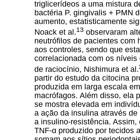
triglicerídeos a uma mistura 
bactéria P. gingivalis + PMN 
aumento, estatisticamente sign
13
Noack et al.
observaram alte
neutrófilos de pacientes com
aos controles, sendo que esta
correlacionada com os níveis 
de raciocínio, Nishimura et al.
partir do estudo da citocina p
produzida em larga escala em
macrófagos. Além disso, ela p
se mostra elevada em indivíd
a ação da insulina através de
a insulino-resistência. Assim,
TNF-α produzido por tecidos 
somam aos sítios periodontais