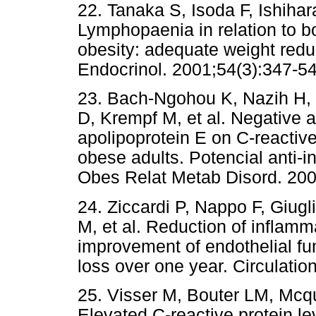
22. Tanaka S, Isoda F, Ishiha
Lymphopaenia in relation to 
obesity: adequate weight reduc
Endocrinol. 2001;54(3):347-54
23. Bach-Ngohou K, Nazih H, 
D, Krempf M, et al. Negative 
apolipoprotein E on C-reactive
obese adults. Potencial anti-in
Obes Relat Metab Disord. 200
24. Ziccardi P, Nappo F, Giugl
M, et al. Reduction of inflam
improvement of endothelial fu
loss over one year. Circulatio
25. Visser M, Bouter LM, Mcq
Elevated C-reactive protein le