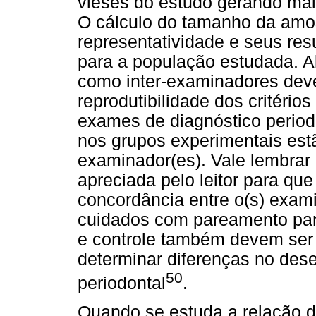
vieses do estudo gerando ma
O cálculo do tamanho da amo
representatividade e seus re
para a população estudada. Al
como inter-examinadores deve
reprodutibilidade dos critério
exames de diagnóstico periodo
nos grupos experimentais estã
examinador(es). Vale lembrar
apreciada pelo leitor para que
concordância entre o(s) exam
cuidados com pareamento para
e controle também devem ser
determinar diferenças no des
50
periodontal
.
Quando se estuda a relação 