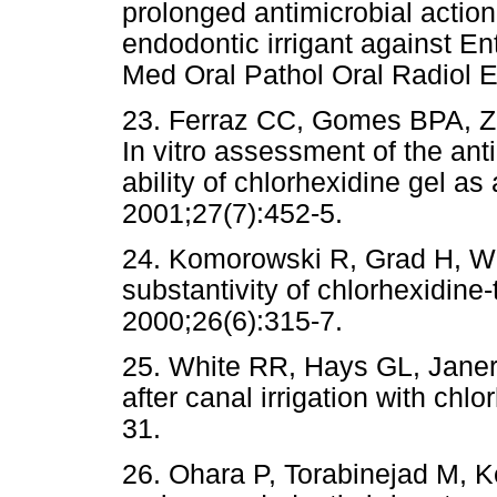
prolonged antimicrobial action
endodontic irrigant against En
Med Oral Pathol Oral Radiol 
23. Ferraz CC, Gomes BPA, Za
In vitro assessment of the ant
ability of chlorhexidine gel as
2001;27(7):452-5.
24. Komorowski R, Grad H, Wu
substantivity of chlorhexidine
2000;26(6):315-7.
25. White RR, Hays GL, Janer 
after canal irrigation with chl
31.
26. Ohara P, Torabinejad M, Ke