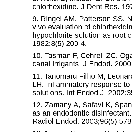
chlorhexidine. J Dent Res. 1
9. Ringel AM, Patterson SS, 
vivo evaluation of chlorhexid
hypochlorite solution as root c
1982;8(5):200-4.
10. Tasman F, Cehreli ZC, Ogan
canal irrigants. J Endod. 2000
11. Tanomaru Filho M, Leonard
LH. Inflammatory response to d
solutions. Int Endod J. 2002;3
12. Zamany A, Safavi K, Spang
as an endodontic disinfectant
Radiol Endod. 2003;96(5):578