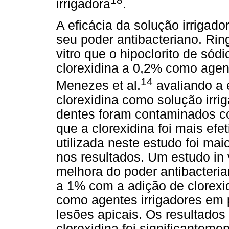
irrigadora
.
A eficácia da solução irrigad
seu poder antibacteriano. Ring
vitro que o hipoclorito de sód
clorexidina a 0,2% como agent
14
Menezes et al.
avaliando a e
clorexidina como solução irri
dentes foram contaminados co
que a clorexidina foi mais efe
utilizada neste estudo foi mai
nos resultados. Um estudo in 
melhora do poder antibacteria
a 1% com a adição de clorexid
como agentes irrigadores em 
lesões apicais. Os resultado
clorexidina foi significanteme