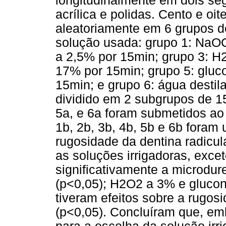
longitudinalmente em dois s
acrílica e polidas. Cento e oi
aleatoriamente em 6 grupos d
solução usada: grupo 1: NaOC
a 2,5% por 15min; grupo 3: H
17% por 15min; grupo 5: gluco
15min; e grupo 6: água destila
dividido em 2 subgrupos de 15
5a, e 6a foram submetidos ao
1b, 2b, 3b, 4b, 5b e 6b foram
rugosidade da dentina radicul
as soluções irrigadoras, excet
significativamente a microdur
(p<0,05); H2O2 a 3% e glucon
tiveram efeitos sobre a rugosi
(p<0,05). Concluíram que, em