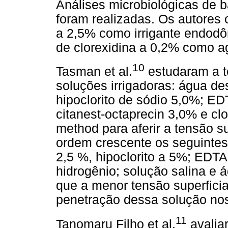
Análises microbiológicas de b
foram realizadas. Os autores 
a 2,5% como irrigante endodôn
de clorexidina a 0,2% como ag
10
Tasman et al.
estudaram a te
soluções irrigadoras: água des
hipoclorito de sódio 5,0%; E
citanest-octaprecin 3,0% e clo
method para aferir a tensão s
ordem crescente os seguintes r
2,5 %, hipoclorito a 5%; EDTA
hidrogênio; solução salina e 
que a menor tensão superficia
penetração dessa solução nos 
11
Tanomaru Filho et al.
avaliar