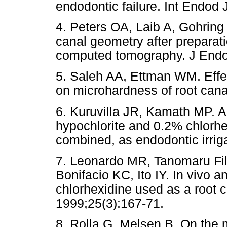
endodontic failure. Int Endod 
4. Peters OA, Laib A, Gohring
canal geometry after preparat
computed tomography. J Endod
5. Saleh AA, Ettman WM. Effect
on microhardness of root canal
6. Kuruvilla JR, Kamath MP. A
hypochlorite and 0.2% chlorhe
combined, as endodontic irrig
7. Leonardo MR, Tanomaru Filh
Bonifacio KC, Ito IY. In vivo an
chlorhexidine used as a root c
1999;25(3):167-71.
8. Rolla G, Melsen B. On the 