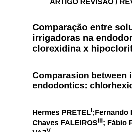
ARTIGO REVISÃO / RE
Comparação entre sol
irrigadoras na endodon
clorexidina x hipoclori
Comparasion between ir
endodontics: chlorhexi
I
Hermes PRETEL
;Fernando
III
Chaves FALEIROS
; Fábio
V