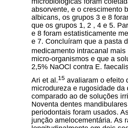
microbiológicas foram coleta
absorvente, e o crescimento b
albicans, os grupos 3 e 8 for
que os grupos 1, 2 , 4 e 5. Pa
e 8 foram estatisticamente me
e 7. Concluíram que a pasta 
medicamento intracanal mais e
micro-organismos e que a sol
2,5% NaOCl contra E. faecalis
15
Ari et al.
avaliaram o efeito 
microdureza e rugosidade da d
comparado ao de soluções irr
Noventa dentes mandibulares 
periodontais foram usados. A
junção amelocementária. As r