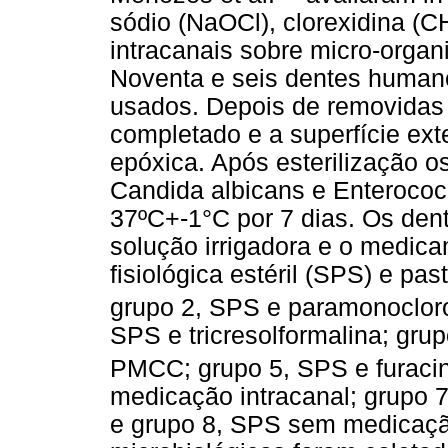
sódio (NaOCl), clorexidina (
intracanais sobre micro-organ
Noventa e seis dentes humano
usados. Depois de removidas 
completado e a superfície exte
epóxica. Após esterilização 
Candida albicans e Enterococ
37ºC+-1°C por 7 dias. Os den
solução irrigadora e o medica
fisiológica estéril (SPS) e pa
grupo 2, SPS e paramonocloro
SPS e tricresolformalina; gr
PMCC; grupo 5, SPS e furaci
medicação intracanal; grupo
e grupo 8, SPS sem medicação