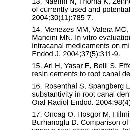
13. Naenni N, Thoma K, Zehnde
of currently used and potentia
2004;30(11):785-7.
14. Menezes MM, Valera MC, 
Mancini MN. In vitro evaluation
intracanal medicaments on mic
Endod J. 2004;37(5):311-9.
15. Ari H, Yasar E, Belli S. E
resin cements to root canal d
16. Rosenthal S, Spangberg L,
substantivity in root canal de
Oral Radiol Endod. 2004;98(4
17. Oncag O, Hosgor M, Hilmio
Burhanoglu D. Comparison of an