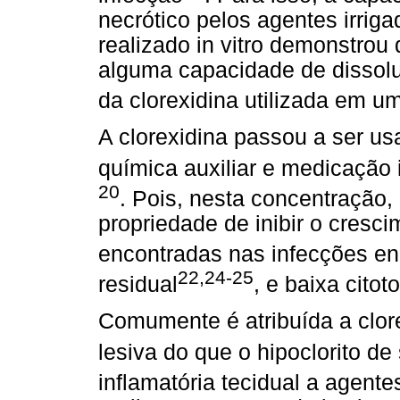
necrótico pelos agentes irrig
realizado in vitro demonstrou 
alguma capacidade de dissoluç
da clorexidina utilizada em 
A clorexidina passou a ser u
química auxiliar e medicação
20
. Pois, nesta concentração,
propriedade de inibir o cres
encontradas nas infecções e
22,24-25
residual
, e baixa citot
Comumente é atribuída a clor
lesiva do que o hipoclorito de
inflamatória tecidual a agentes