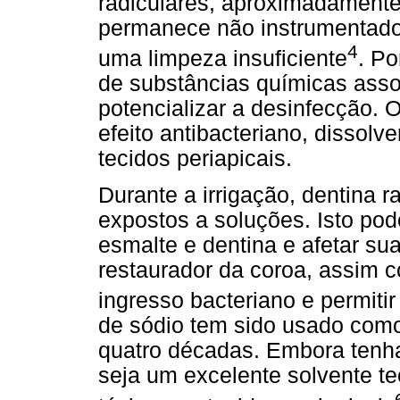
radiculares, aproximadament
permanece não instrumentado 
4
uma limpeza insuficiente
. P
de substâncias químicas assoc
potencializar a desinfecção. O 
efeito antibacteriano, dissolv
tecidos periapicais.
Durante a irrigação, dentina r
expostos a soluções. Isto pod
esmalte e dentina e afetar su
restaurador da coroa, assim c
ingresso bacteriano e permitir 
de sódio tem sido usado como
quatro décadas. Embora tenha
seja um excelente solvente te