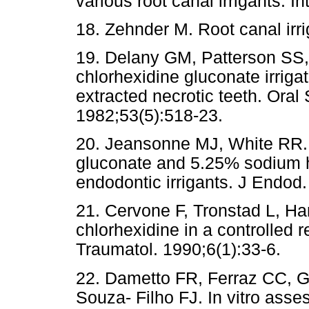
various root canal irrigants. 
18. Zehnder M. Root canal irr
19. Delany GM, Patterson SS,
chlorhexidine gluconate irrigat
extracted necrotic teeth. Oral
1982;53(5):518-23.
20. Jeansonne MJ, White RR. 
gluconate and 5.25% sodium h
endodontic irrigants. J Endod
21. Cervone F, Tronstad L, Ha
chlorhexidine in a controlled
Traumatol. 1990;6(1):33-6.
22. Dametto FR, Ferraz CC, G
Souza- Filho FJ. In vitro ass