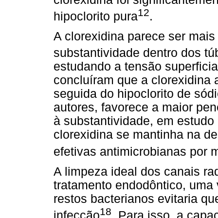
12
hipoclorito pura
.
A clorexidina parece ser mais
substantividade dentro dos túb
estudando a tensão superficial
concluíram que a clorexidina 
seguida do hipoclorito de sód
autores, favorece a maior pe
à substantividade, em estudo i
clorexidina se mantinha na de
efetivas antimicrobianas por
A limpeza ideal dos canais rad
tratamento endodôntico, uma 
restos bacterianos evitaria q
18
infecção
. Para isso, a capa