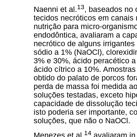
13
Naenni et al.
, baseados no 
tecidos necróticos em canais 
nutrição para micro-organismo
endodôntica, avaliaram a cap
necrótico de alguns irrigantes
sódio a 1% (NaOCl), clorexidi
3% e 30%, ácido peracético a
ácido cítrico a 10%. Amostras
obtido do palato de porcos f
perda de massa foi medida a
soluções testadas, exceto hip
capacidade de dissolução tec
isto poderia ser importante, 
soluções, que não o NaOCl.
14
Menezes et al.
avaliaram in 