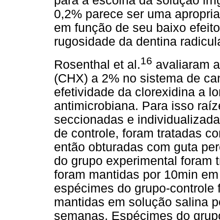
para a escolha da solução irri
0,2% parece ser uma apropria
em função de seu baixo efeito
rugosidade da dentina radicula
16
Rosenthal et al.
avaliaram a
(CHX) a 2% no sistema de can
efetividade da clorexidina a l
antimicrobiana. Para isso raí
seccionadas e individualiza
de controle, foram tratadas 
então obturadas com guta pe
do grupo experimental foram
foram mantidas por 10min em 
espécimes do grupo-controle 
mantidas em solução salina p
semanas. Espécimes do grupo