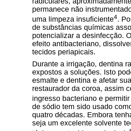
radiculares, aproximadament
permanece não instrumentado 
4
uma limpeza insuficiente
. P
de substâncias químicas assoc
potencializar a desinfecção. O 
efeito antibacteriano, dissolv
tecidos periapicais.
Durante a irrigação, dentina r
expostos a soluções. Isto pod
esmalte e dentina e afetar su
restaurador da coroa, assim c
ingresso bacteriano e permitir 
de sódio tem sido usado como
quatro décadas. Embora tenha
seja um excelente solvente te