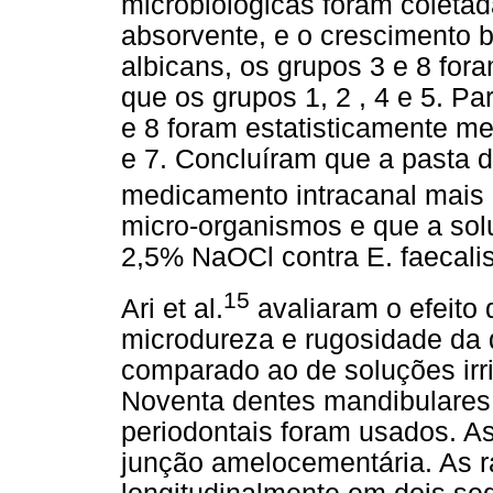
microbiológicas foram coleta
absorvente, e o crescimento b
albicans, os grupos 3 e 8 for
que os grupos 1, 2 , 4 e 5. Pa
e 8 foram estatisticamente me
e 7. Concluíram que a pasta 
medicamento intracanal mais e
micro-organismos e que a sol
2,5% NaOCl contra E. faecalis
15
Ari et al.
avaliaram o efeito 
microdureza e rugosidade da d
comparado ao de soluções irr
Noventa dentes mandibulares 
periodontais foram usados. A
junção amelocementária. As r