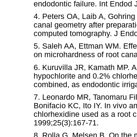
endodontic failure. Int Endod 
4. Peters OA, Laib A, Gohring
canal geometry after preparat
computed tomography. J Endod
5. Saleh AA, Ettman WM. Effect
on microhardness of root canal
6. Kuruvilla JR, Kamath MP. A
hypochlorite and 0.2% chlorhe
combined, as endodontic irrig
7. Leonardo MR, Tanomaru Filh
Bonifacio KC, Ito IY. In vivo an
chlorhexidine used as a root c
1999;25(3):167-71.
8. Rolla G, Melsen B. On the 