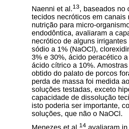
13
Naenni et al.
, baseados no 
tecidos necróticos em canais 
nutrição para micro-organismo
endodôntica, avaliaram a cap
necrótico de alguns irrigantes
sódio a 1% (NaOCl), clorexidi
3% e 30%, ácido peracético a
ácido cítrico a 10%. Amostras
obtido do palato de porcos f
perda de massa foi medida a
soluções testadas, exceto hip
capacidade de dissolução tec
isto poderia ser importante, 
soluções, que não o NaOCl.
14
Menezes et al.
avaliaram in 