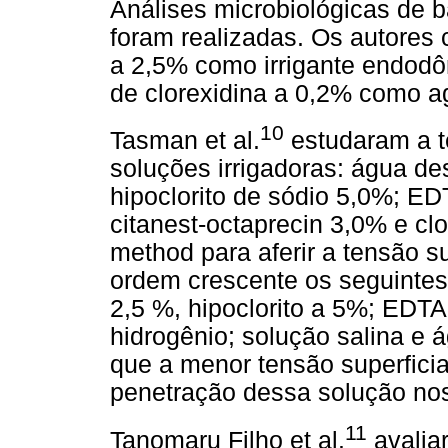
Análises microbiológicas de b
foram realizadas. Os autores 
a 2,5% como irrigante endodôn
de clorexidina a 0,2% como ag
10
Tasman et al.
estudaram a te
soluções irrigadoras: água des
hipoclorito de sódio 5,0%; E
citanest-octaprecin 3,0% e clo
method para aferir a tensão s
ordem crescente os seguintes r
2,5 %, hipoclorito a 5%; EDTA
hidrogênio; solução salina e 
que a menor tensão superficia
penetração dessa solução nos 
11
Tanomaru Filho et al.
avaliar