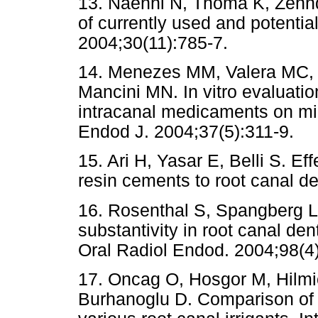
13. Naenni N, Thoma K, Zehnde
of currently used and potentia
2004;30(11):785-7.
14. Menezes MM, Valera MC, 
Mancini MN. In vitro evaluation
intracanal medicaments on mic
Endod J. 2004;37(5):311-9.
15. Ari H, Yasar E, Belli S. E
resin cements to root canal d
16. Rosenthal S, Spangberg L,
substantivity in root canal de
Oral Radiol Endod. 2004;98(4
17. Oncag O, Hosgor M, Hilmio
Burhanoglu D. Comparison of an