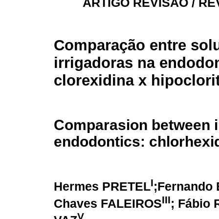
ARTIGO REVISÃO / RE
Comparação entre sol
irrigadoras na endodon
clorexidina x hipoclori
Comparasion between ir
endodontics: chlorhexi
I
Hermes PRETEL
;Fernando
III
Chaves FALEIROS
; Fábio
V