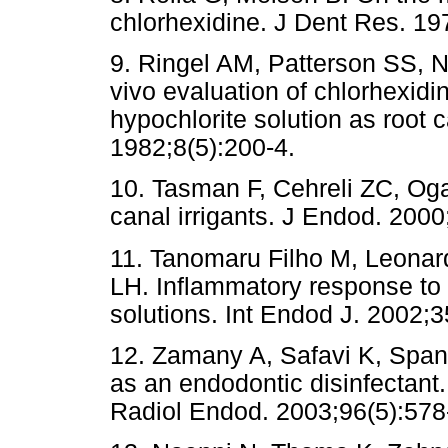
chlorhexidine. J Dent Res. 1
9. Ringel AM, Patterson SS, 
vivo evaluation of chlorhexid
hypochlorite solution as root c
1982;8(5):200-4.
10. Tasman F, Cehreli ZC, Ogan
canal irrigants. J Endod. 2000
11. Tanomaru Filho M, Leonard
LH. Inflammatory response to d
solutions. Int Endod J. 2002;3
12. Zamany A, Safavi K, Spang
as an endodontic disinfectant
Radiol Endod. 2003;96(5):578