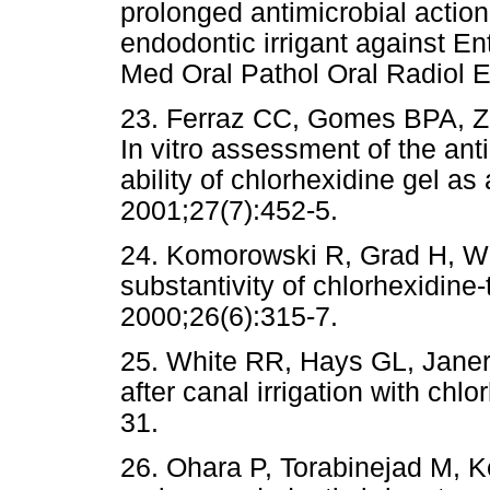
prolonged antimicrobial action
endodontic irrigant against En
Med Oral Pathol Oral Radiol 
23. Ferraz CC, Gomes BPA, Za
In vitro assessment of the ant
ability of chlorhexidine gel as
2001;27(7):452-5.
24. Komorowski R, Grad H, Wu
substantivity of chlorhexidine
2000;26(6):315-7.
25. White RR, Hays GL, Janer 
after canal irrigation with chl
31.
26. Ohara P, Torabinejad M, Ke