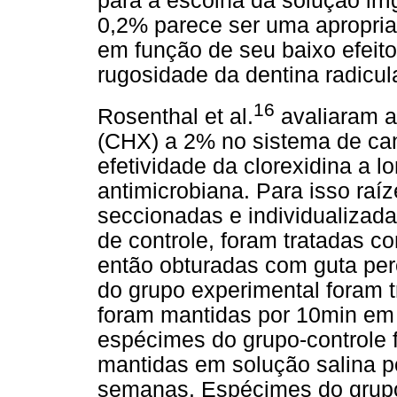
para a escolha da solução irri
0,2% parece ser uma apropria
em função de seu baixo efeito
rugosidade da dentina radicula
16
Rosenthal et al.
avaliaram a
(CHX) a 2% no sistema de can
efetividade da clorexidina a l
antimicrobiana. Para isso raí
seccionadas e individualiza
de controle, foram tratadas 
então obturadas com guta pe
do grupo experimental foram
foram mantidas por 10min em 
espécimes do grupo-controle 
mantidas em solução salina p
semanas. Espécimes do grupo