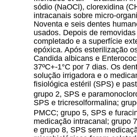
sódio (NaOCl), clorexidina (
intracanais sobre micro-organ
Noventa e seis dentes humano
usados. Depois de removidas 
completado e a superfície exte
epóxica. Após esterilização 
Candida albicans e Enterococ
37ºC+-1°C por 7 dias. Os den
solução irrigadora e o medica
fisiológica estéril (SPS) e pa
grupo 2, SPS e paramonocloro
SPS e tricresolformalina; gr
PMCC; grupo 5, SPS e furaci
medicação intracanal; grupo
e grupo 8, SPS sem medicação