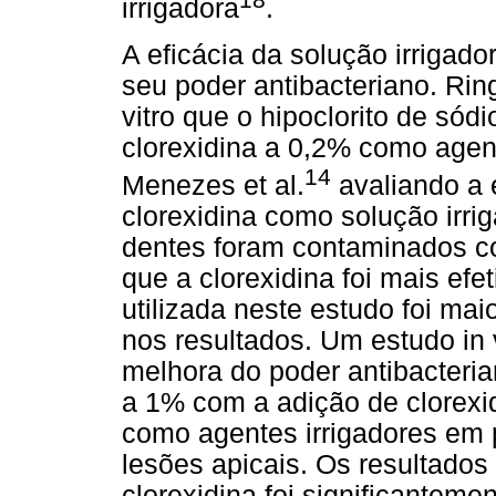
irrigadora
.
A eficácia da solução irrigad
seu poder antibacteriano. Ring
vitro que o hipoclorito de sód
clorexidina a 0,2% como agent
14
Menezes et al.
avaliando a e
clorexidina como solução irri
dentes foram contaminados co
que a clorexidina foi mais efe
utilizada neste estudo foi mai
nos resultados. Um estudo in 
melhora do poder antibacteria
a 1% com a adição de clorexid
como agentes irrigadores em 
lesões apicais. Os resultado
clorexidina foi significanteme