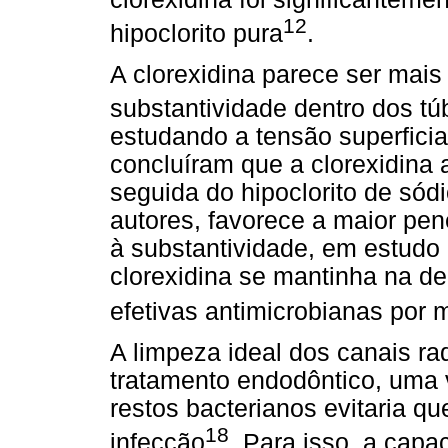
12
hipoclorito pura
.
A clorexidina parece ser mais
substantividade dentro dos túb
estudando a tensão superficial
concluíram que a clorexidina 
seguida do hipoclorito de sód
autores, favorece a maior pe
à substantividade, em estudo i
clorexidina se mantinha na de
efetivas antimicrobianas por
A limpeza ideal dos canais rad
tratamento endodôntico, uma 
restos bacterianos evitaria q
18
infecção
. Para isso, a capa