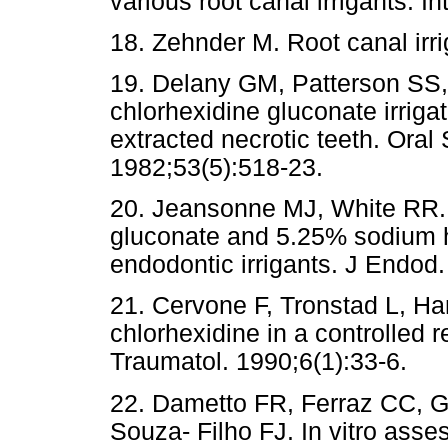
various root canal irrigants. 
18. Zehnder M. Root canal irr
19. Delany GM, Patterson SS,
chlorhexidine gluconate irrigat
extracted necrotic teeth. Oral
1982;53(5):518-23.
20. Jeansonne MJ, White RR. 
gluconate and 5.25% sodium h
endodontic irrigants. J Endod
21. Cervone F, Tronstad L, Ha
chlorhexidine in a controlled
Traumatol. 1990;6(1):33-6.
22. Dametto FR, Ferraz CC, G
Souza- Filho FJ. In vitro ass