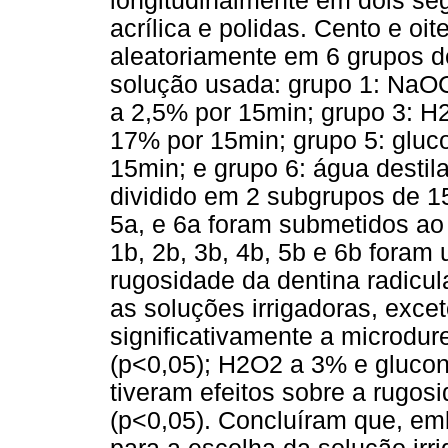
longitudinalmente em dois s
acrílica e polidas. Cento e oi
aleatoriamente em 6 grupos d
solução usada: grupo 1: NaOC
a 2,5% por 15min; grupo 3: H
17% por 15min; grupo 5: gluco
15min; e grupo 6: água destila
dividido em 2 subgrupos de 15
5a, e 6a foram submetidos ao
1b, 2b, 3b, 4b, 5b e 6b foram
rugosidade da dentina radicul
as soluções irrigadoras, excet
significativamente a microdur
(p<0,05); H2O2 a 3% e glucon
tiveram efeitos sobre a rugosi
(p<0,05). Concluíram que, em