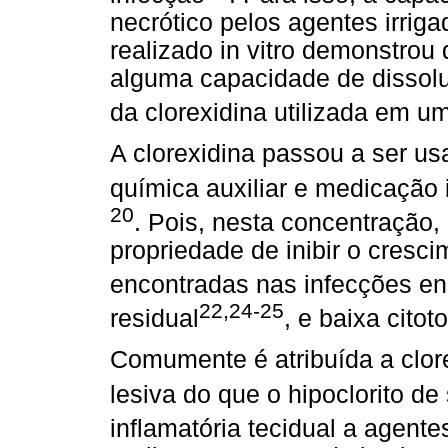
necrótico pelos agentes irrig
realizado in vitro demonstrou 
alguma capacidade de dissoluç
da clorexidina utilizada em 
A clorexidina passou a ser u
química auxiliar e medicação
20
. Pois, nesta concentração,
propriedade de inibir o cres
encontradas nas infecções e
22,24-25
residual
, e baixa citot
Comumente é atribuída a clor
lesiva do que o hipoclorito de
inflamatória tecidual a agentes