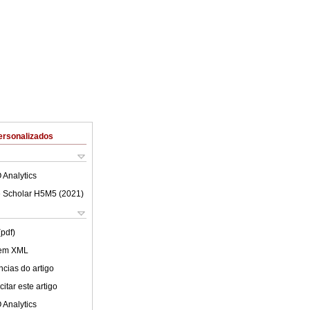
ersonalizados
 Analytics
 Scholar H5M5 (
2021
)
(pdf)
 em XML
cias do artigo
itar este artigo
 Analytics