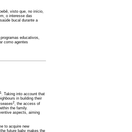
bê, visto que, no início,
m, o interesse das
 saúde bucal durante a
 programas educativos,
uar como agentes
1
. Taking into account that
ghbours in building their
2
diseases
, the access of
ithin the family.
eventive aspects, aiming
ime to acquire new
 the future baby makes the