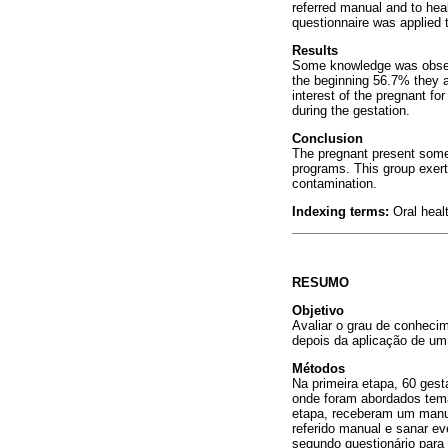
referred manual and to heal
questionnaire was applied 
Results
Some knowledge was observe
the beginning 56.7% they af
interest of the pregnant fo
during the gestation.
Conclusion
The pregnant present some
programs. This group exert 
contamination.
Indexing terms:
Oral heal
RESUMO
Objetivo
Avaliar o grau de conheci
depois da aplicação de um
Métodos
Na primeira etapa, 60 ges
onde foram abordados tema
etapa, receberam um manua
referido manual e sanar ev
segundo questionário para 