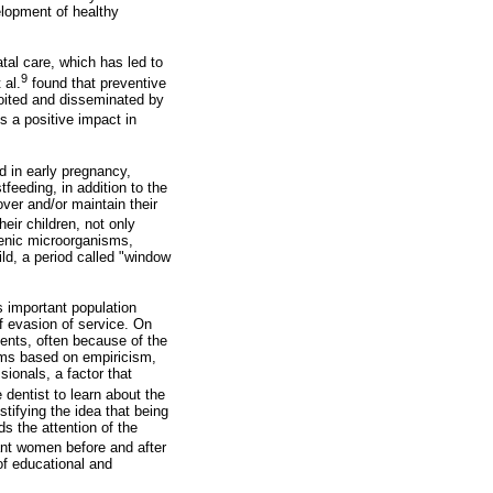
elopment of healthy
atal care, which has led to
9
 al.
found that preventive
loited and disseminated by
s a positive impact in
d in early pregnancy,
feeding, in addition to the
over and/or maintain their
heir children, not only
genic microorganisms,
d, a period called "window
s important population
f evasion of service. On
tients, often because of the
lems based on empiricism,
sionals, a factor that
he dentist to learn about the
stifying the idea that being
s the attention of the
ant women before and after
of educational and