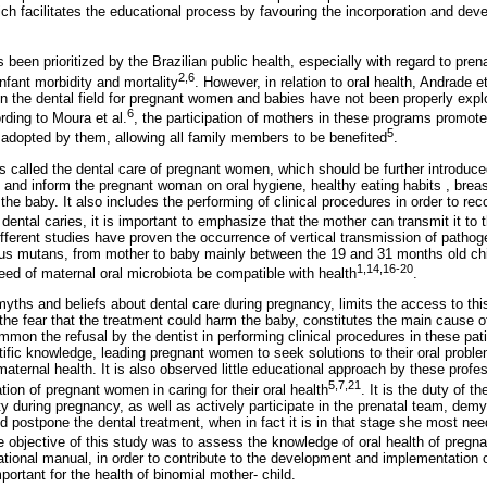
ch facilitates the educational process by favouring the incorporation and dev
 been prioritized by the Brazilian public health, especially with regard to pren
2,6
infant morbidity and mortality
. However, in relation to oral health, Andrade et
n the dental field for pregnant women and babies have not been properly exp
6
rding to Moura et al.
, the participation of mothers in these programs promote
5
s adopted by them, allowing all family members to be benefited
.
is called the dental care of pregnant women, which should be further introduce
 and inform the pregnant woman on oral hygiene, healthy eating habits , breast
 the baby. It also includes the performing of clinical procedures in order to rec
dental caries, it is important to emphasize that the mother can transmit it to t
ifferent studies have proven the occurrence of vertical transmission of patho
us mutans, from mother to baby mainly between the 19 and 31 months old chil
1,14,16-20
need of maternal oral microbiota be compatible with health
.
yths and beliefs about dental care during pregnancy, limits the access to thi
 the fear that the treatment could harm the baby, constitutes the main cause o
 common the refusal by the dentist in performing clinical procedures in these pa
ntific knowledge, leading pregnant women to seek solutions to their oral prob
aternal health. It is also observed little educational approach by these profes
5,7,21
tion of pregnant women in caring for their oral health
. It is the duty of t
ty during pregnancy, as well as actively participate in the prenatal team, demy
 postpone the dental treatment, when in fact it is in that stage she most need
e objective of this study was to assess the knowledge of oral health of pregn
tional manual, in order to contribute to the development and implementation 
ortant for the health of binomial mother- child.