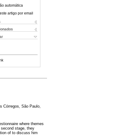
ão automática
este artigo por email
s
cionados
ar
nk
ois Córregos, São Paulo,
uestionnaire where themes
he second stage, they
tion of to discuss him