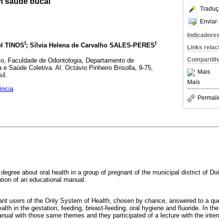
m saúde bucal
Traduç
Enviar 
Indicadore
I
I
el TINOS
; Sílvia Helena de Carvalho SALES-PERES
Links rela
Compartilh
o, Faculdade de Odontologia, Departamento de
 e Saúde Coletiva. Al. Octávio Pinheiro Brisolla, 9-75,
Mais
il.
Mais
ência
Permali
egree about oral health in a group of pregnant of the municipal district of D
ation of an educational manual.
gnant users of the Only System of Health, chosen by chance, answered to a q
lth in the gestation, feeding, breast-feeding, oral hygiene and fluoride. In t
nual with those same themes and they participated of a lecture with the inten