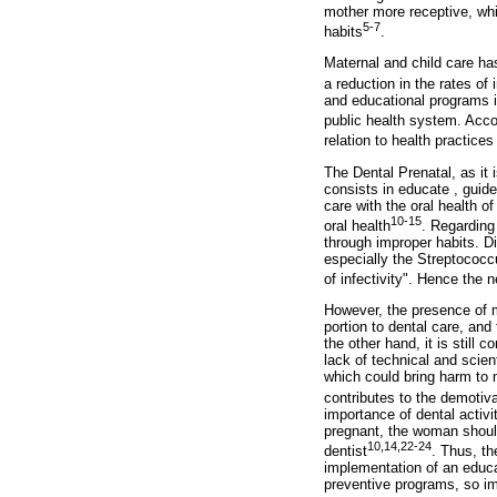
mother more receptive, whi
5-7
habits
.
Maternal and child care has
a reduction in the rates of 
and educational programs i
public health system. Acco
relation to health practice
The Dental Prenatal, as it 
consists in educate , guide
care with the oral health of
10-15
oral health
. Regarding 
through improper habits. D
especially the Streptococc
of infectivity". Hence the 
However, the presence of m
portion to dental care, and
the other hand, it is still
lack of technical and scie
which could bring harm to m
contributes to the demotiva
importance of dental activi
pregnant, the woman should
10,14,22-24
dentist
. Thus, th
implementation of an educa
preventive programs, so imp