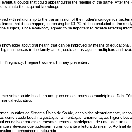
 eventual doubts that could appear during the reading of the same. After the 
to evaluate the acquired knowledge.
d with relationship to the transmission of the mother's cariogenics bacteria
firmed that it can happen, increasing for 69.7% at the concluded of the study.
r the subject, since everybody agreed to be important to receive referring infor
 knowledge about oral health that can be improved by means of educational, 
big it influences in the family ambit, could act as agents multipliers and avoi
th. Pregnancy. Pregnant women. Primary prevention.
mento sobre saúde bucal em um grupo de gestantes do município de Dois Cór
 manual educativo.
tantes usuárias do Sistema Único de Saúde, escolhidas aleatoriamente, resp
s como saúde bucal na gestação, alimentação, amamentação, higiene bucal 
l educativo com esses mesmos temas e participaram de uma palestra no intu
entuais dúvidas que pudessem surgir durante a leitura do mesmo. Ao final da 
avaliar o conhecimento adquirido.