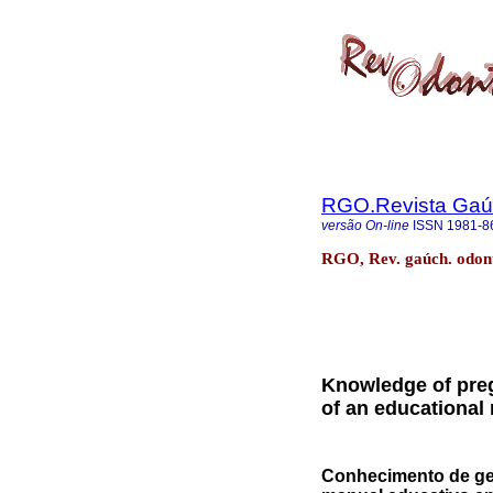
RGO.Revista Gaúc
versão On-line
ISSN
1981-8
RGO, Rev. gaúch. odonto
Knowledge of preg
of an educational 
Conhecimento de ges