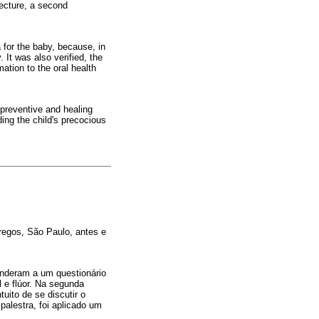
lecture, a second
 for the baby, because, in
 It was also verified, the
mation to the oral health
preventive and healing
ding the child's precocious
regos, São Paulo, antes e
onderam a um questionário
e flúor. Na segunda
ito de se discutir o
palestra, foi aplicado um