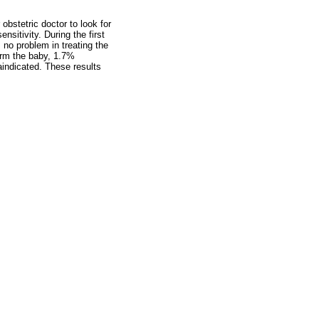
obstetric doctor to look for
sitivity. During the first
no problem in treating the
arm the baby, 1.7%
aindicated. These results