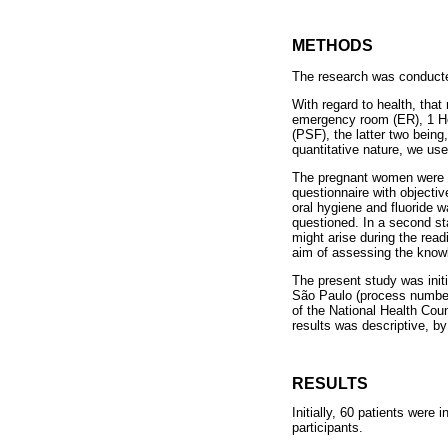
METHODS
The research was conducted
With regard to health, that
emergency room (ER), 1 H
(PSF), the latter two being
quantitative nature, we u
The pregnant women were ap
questionnaire with objectiv
oral hygiene and fluoride 
questioned. In a second st
might arise during the read
aim of assessing the know
The present study was init
São Paulo (process number
of the National Health Cou
results was descriptive, b
RESULTS
Initially, 60 patients were
participants.