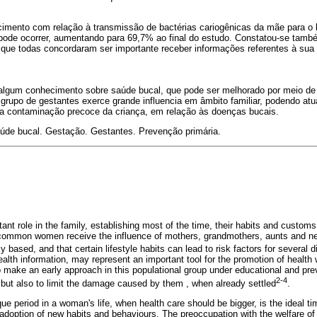
mento com relação à transmissão de bactérias cariogênicas da mãe para o be
pode ocorrer, aumentando para 69,7% ao final do estudo. Constatou-se també
 que todas concordaram ser importante receber informações referentes à sua
algum conhecimento sobre saúde bucal, que pode ser melhorado por meio de
 grupo de gestantes exerce grande influencia em âmbito familiar, podendo at
o a contaminação precoce da criança, em relação às doenças bucais.
úde bucal. Gestação. Gestantes. Prevenção primária.
nt role in the family, establishing most of the time, their habits and customs
is common women receive the influence of mothers, grandmothers, aunts and nei
y based, and that certain lifestyle habits can lead to risk factors for several 
alth information, may represent an important tool for the promotion of health w
to make an early approach in this populational group under educational and pr
2-4
 but also to limit the damage caused by them , when already settled
.
ue period in a woman's life, when health care should be bigger, is the ideal t
adoption of new habits and behaviours. The preoccupation with the welfare of