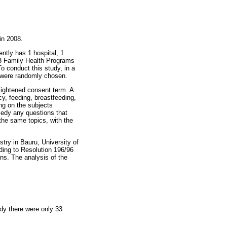
in 2008.
ently has 1 hospital, 1
3 Family Health Programs
To conduct this study, in a
h were randomly chosen.
lightened consent term. A
cy, feeding, breastfeeding,
ng on the subjects
medy any questions that
 the same topics, with the
try in Bauru, University of
ing to Resolution 196/96
ns. The analysis of the
udy there were only 33