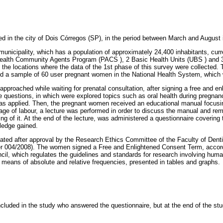
 in the city of Dois Córregos (SP), in the period between March and August 
 municipality, which has a population of approximately 24,400 inhabitants, curr
ealth Community Agents Program (PACS ), 2 Basic Health Units (UBS ) and 
, the locations where the data of the 1st phase of this survey were collected. 
sed a sample of 60 user pregnant women in the National Health System, whic
proached while waiting for prenatal consultation, after signing a free and en
e questions, in which were explored topics such as oral health during pregnan
was applied. Then, the pregnant women received an educational manual focusi
age of labour, a lecture was performed in order to discuss the manual and re
ing of it. At the end of the lecture, was administered a questionnaire covering
ledge gained.
iated after approval by the Research Ethics Committee of the Faculty of Dentis
 004/2008). The women signed a Free and Enlightened Consent Term, accord
ncil, which regulates the guidelines and standards for research involving huma
y means of absolute and relative frequencies, presented in tables and graphs.
 included in the study who answered the questionnaire, but at the end of the st