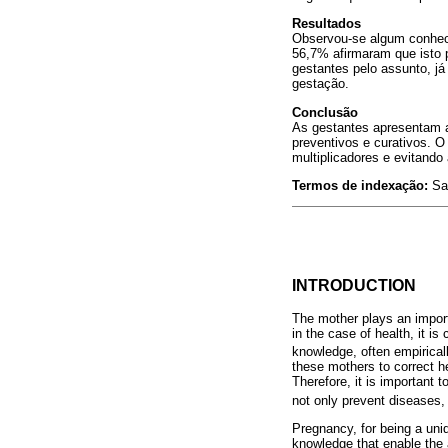
Resultados
Observou-se algum conheci
56,7% afirmaram que isto 
gestantes pelo assunto, já
gestação.
Conclusão
As gestantes apresentam 
preventivos e curativos. O
multiplicadores e evitand
Termos de indexação:
Sa
INTRODUCTION
The mother plays an importa
in the case of health, it 
knowledge, often empiricall
these mothers to correct he
Therefore, it is important 
not only prevent diseases,
Pregnancy, for being a uniq
knowledge that enable the 