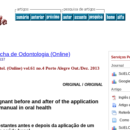
ha de Odontologia (Online)
Serviços P
637
Journal
l. (Online) vol.61 no.4 Porto Alegre Out./Dez. 2013
SciELO
Google
ORIGINAL /
ORIGINAL
Artigo
Inglês 
nant before and after of the application
Artigo
manual in oral health
Referên
Como c
tantes antes e depois da aplicação de um
SciELO