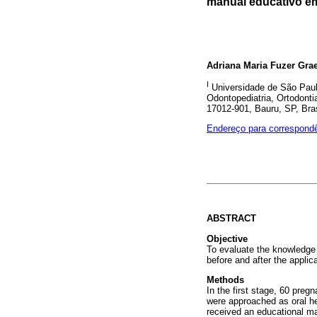
manual educativo e
Adriana Maria Fuzer Gra
I
Universidade de São Paul
Odontopediatria, Ortodontia
17012-901, Bauru, SP, Bras
Endereço para correspond
ABSTRACT
Objective
To evaluate the knowledge d
before and after the applic
Methods
In the first stage, 60 pre
were approached as oral hea
received an educational ma