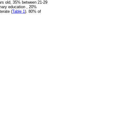
ars old, 35% between 21-29
imary education , 20%
erate (
Table 1
). 80% of