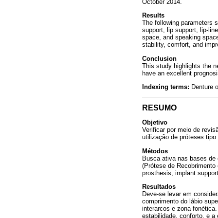
October 2014.
Results
The following parameters 
support, lip support, lip-li
space, and speaking space.
stability, comfort, and imp
Conclusion
This study highlights the n
have an excellent prognosis
Indexing terms:
Denture o
RESUMO
Objetivo
Verificar por meio de revis
utilização de próteses tip
Métodos
Busca ativa nas bases de
(Prótese de Recobrimento e
prosthesis, implant suppor
Resultados
Deve-se levar em considera
comprimento do lábio super
interarcos e zona fonética
estabilidade, conforto, e a 