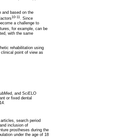
gh and based on the
10-11
factors
. Since
 become a challenge to
tures, for example, can be
rted, with the same
hetic rehabilitation using
linical point of view as
, PubMed, and SciELO
nt or fixed dental
14.
 articles, search period
and inclusion of
ture prostheses during the
pulation under the age of 18