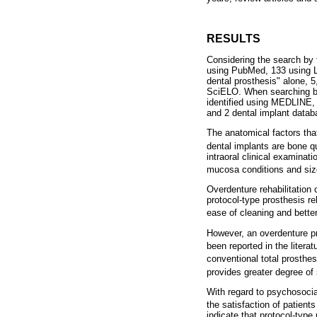
RESULTS
Considering the search by 
using PubMed, 133 using L
dental prosthesis" alone,
SciELO. When searching by 
identified using MEDLINE,
and 2 dental implant datab
The anatomical factors tha
dental implants are bone qu
intraoral clinical examinati
mucosa conditions and size
Overdenture rehabilitation 
protocol-type prosthesis reh
ease of cleaning and better 
However, an overdenture pr
been reported in the literat
conventional total prosthes
provides greater degree of s
With regard to psychosocial
the satisfaction of patient
indicate that protocol-type