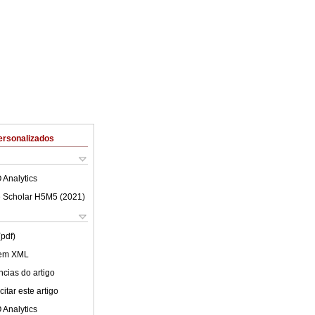
ersonalizados
 Analytics
 Scholar H5M5 (
2021
)
(pdf)
 em XML
cias do artigo
itar este artigo
 Analytics