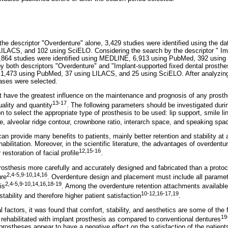
the descriptor "Overdenture" alone, 3,429 studies were identified using the
ILACS, and 102 using SciELO. Considering the search by the descriptor " Im
 5,864 studies were identified using MEDLINE, 6,913 using PubMed, 392 usin
both descriptors "Overdenture" and "Implant-supported fixed dental prosthes
 1,473 using PubMed, 37 using LILACS, and 25 using SciELO. After analyzing 
ases were selected.
t have the greatest influence on the maintenance and prognosis of any prosthet
13-17
ality and quantity
. The following parameters should be investigated duri
on to select the appropriate type of prosthesis to be used: lip support, smile lin
, alveolar ridge contour, crownbone ratio, interarch space, and speaking spa
can provide many benefits to patients, mainly better retention and stability at
abilitation. Moreover, in the scientific literature, the advantages of overdentu
12,15-16
restoration of facial profile
.
osthesis more carefully and accurately designed and fabricated than a protoc
2,4-5,9-10,14,16
ure
. Overdenture design and placement must include all paramet
2,4-5,9-10,14,16,18-19
is
. Among the overdenture retention attachments available
10-12,16-17,19
tability and therefore higher patient satisfaction
.
 factors, it was found that comfort, stability, and aesthetics are some of the
19
s rehabilitated with implant prosthesis as compared to conventional dentures
 prostheses appear to have a negative effect on the satisfaction of the patients