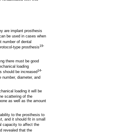
y are implant prosthesis
 can be used in cases when
ent number of dental
19-
protocol-type prosthesis
ning there must be good
echanical loading
14-
ts should be increased
the number, diameter, and
anical loading it will be
e scattering of the
 bone as well as the amount
bility to the prosthesis to
 and it should fit in small
l capacity to affect the
ed revealed that the