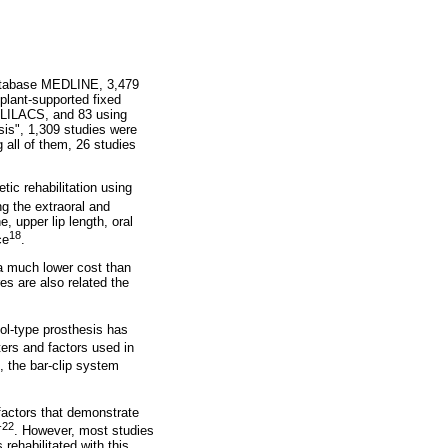
 database MEDLINE, 3,479
plant-supported fixed
g LILACS, and 83 using
is", 1,309 studies were
all of them, 26 studies
ic rehabilitation using
ng the extraoral and
e, upper lip length, oral
18
ce
.
 a much lower cost than
res are also related the
ol-type prosthesis has
ers and factors used in
, the bar-clip system
 factors that demonstrate
-22
. However, most studies
 rehabilitated with this