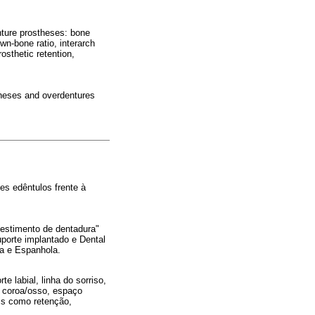
ture prostheses: bone
own-bone ratio, interarch
osthetic retention,
stheses and overdentures
tes edêntulos frente à
estimento de dentadura"
uporte implantado e Dental
sa e Espanhola.
 labial, linha do sorriso,
o coroa/osso, espaço
ais como retenção,