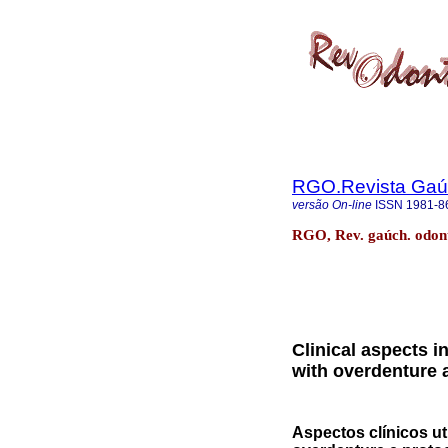
RGO.Revista Gaúc
versão On-line
ISSN
1981-8
RGO, Rev. gaúch. odonto
Clinical aspects i
with overdenture 
Aspectos clínicos ut