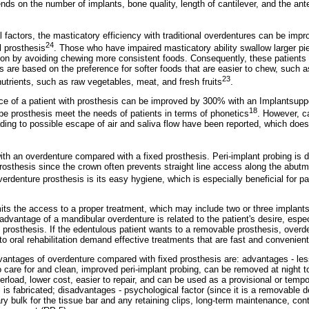
ds on the number of implants, bone quality, length of cantilever, and the ante
l factors, the masticatory efficiency with traditional overdentures can be i
24
al prosthesis
. Those who have impaired masticatory ability swallow larger pi
tion by avoiding chewing more consistent foods. Consequently, these patients
s are based on the preference for softer foods that are easier to chew, such 
23
 nutrients, such as raw vegetables, meat, and fresh fruits
.
e of a patient with prosthesis can be improved by 300% with an Implantsupp
18
pe prosthesis meet the needs of patients in terms of phonetics
. However, c
ding to possible escape of air and saliva flow have been reported, which does
ith an overdenture compared with a fixed prosthesis. Peri-implant probing is d
rosthesis since the crown often prevents straight line access along the abutme
erdenture prosthesis is its easy hygiene, which is especially beneficial for pa
mits the access to a proper treatment, which may include two or three implant
dvantage of a mandibular overdenture is related to the patient's desire, espec
prosthesis. If the edentulous patient wants to a removable prosthesis, overde
to oral rehabilitation demand effective treatments that are fast and convenient
ntages of overdenture compared with fixed prosthesis are: advantages - less
 care for and clean, improved peri-implant probing, can be removed at night t
erload, lower cost, easier to repair, and can be used as a provisional or tempo
is fabricated; disadvantages - psychological factor (since it is a removable d
bulk for the tissue bar and any retaining clips, long-term maintenance, con