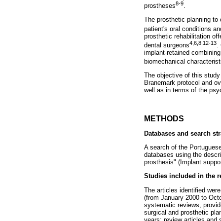
8-9
prostheses
.
The prosthetic planning to
patient's oral conditions a
prosthetic rehabilitation o
4,6,8,12-13
dental surgeons
.
implant-retained combining
biomechanical characteristi
The objective of this study 
Branemark protocol and ove
well as in terms of the psy
METHODS
Databases and search str
A search of the Portugues
databases using the descri
prosthesis" (Implant supp
Studies included in the 
The articles identified were
(from January 2000 to Octob
systematic reviews, provi
surgical and prosthetic pla
years; review articles and 