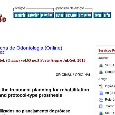
ha de Odontologia (Online)
Serviços P
637
Journal
l. (Online) vol.63 no.3 Porto Alegre Jul./Set. 2015
SciELO
Google
ORIGINAL
/ ORIGINAL
Artigo
Inglês 
n the treatment planning for rehabilitation
Artigo
and protocol-type prosthesis
Referên
Como c
ilizados no planejamento de prótese
SciELO