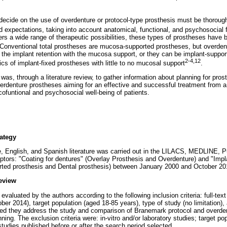
 decide on the use of overdenture or protocol-type prosthesis must be thorou
nd expectations, taking into account anatomical, functional, and psychosocial 
ffers a wide range of therapeutic possibilities, these types of prostheses have
 Conventional total prostheses are mucosa-supported prostheses, but overden
 the implant retention with the mucosa support, or they can be implant-suppo
2-4,12
cs of implant-fixed prostheses with little to no mucosal support
.
was, through a literature review, to gather information about planning for prost
rdenture prostheses aiming for an effective and successful treatment from a c
cofuntional and psychosocial well-being of patients.
ategy
e, English, and Spanish literature was carried out in the LILACS, MEDLINE
ptors: "Coating for dentures" (Overlay Prosthesis and Overdenture) and "Impla
orted prosthesis and Dental prosthesis) between January 2000 and October 20
review
 evaluated by the authors according to the following inclusion criteria: full-text
er 2014), target population (aged 18-85 years), type of study (no limitation), 
ded they address the study and comparison of Branemark protocol and overden
nning. The exclusion criteria were: in-vitro and/or laboratory studies; target po
studies published before or after the search period selected.