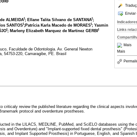
colo
Traduç
Enviar 
I
I
s de ALMEIDA
; Ellane Talita Silvano de SANTANA
;
Indicadore
I
I
 dos SANTOS
;Patrícia Karla Macedo de MORAES
; Yasmin
I
I
Links rela
AÚJO
; Marleny Elizabeth Marquez de Martinez GERBI
Compartilh
Mais
co, Faculdade de Odontologia. Av. General Newton
Mais
ga, 54753-220, Camaragibe, PE. Brasil
Permali
 criticaly review the published literature regarding the clinical aspects involve
 Branemark protocol and overdenture prostheses.
ucted in the LILACS, MEDLINE, PubMed, and SciELO databases using the des
sis and Overdenture) and "Implant-supported fixed dental prosthesis" (Protes
esis, and Implant Supported Prosthesis) in Portuguese, English, and Spanish