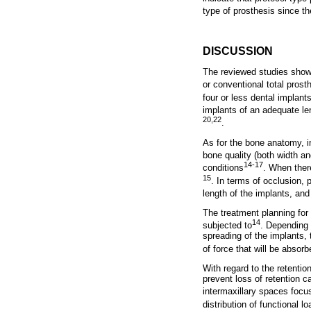
type of prosthesis since t
DISCUSSION
The reviewed studies showe
or conventional total prost
four or less dental implan
implants of an adequate len
20,22
.
As for the bone anatomy, in
bone quality (both width an
14-17
conditions
. When ther
15
. In terms of occlusion, 
length of the implants, and
The treatment planning for 
14
subjected to
. Depending 
spreading of the implants,
of force that will be abso
With regard to the retentio
prevent loss of retention c
intermaxillary spaces focu
distribution of functional 