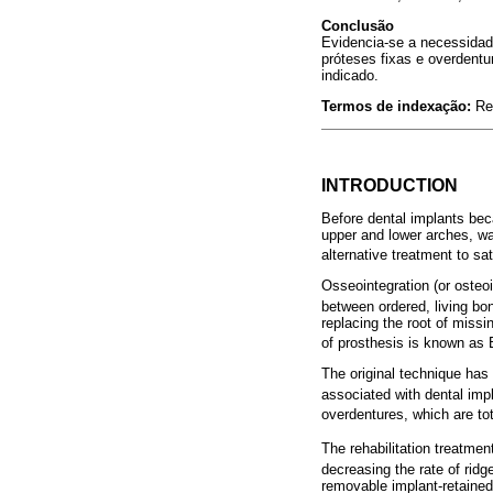
Conclusão
Evidencia-se a necessidad
próteses fixas e overdent
indicado.
Termos de indexação:
Re
INTRODUCTION
Before dental implants beca
upper and lower arches, wa
alternative treatment to sa
Osseointegration (or osteo
between ordered, living bon
replacing the root of missi
of prosthesis is known as 
The original technique has
associated with dental impl
overdentures, which are to
The rehabilitation treatmen
decreasing the rate of ridg
removable implant-retained