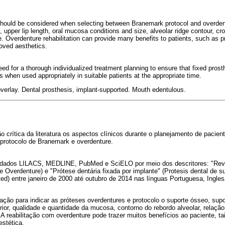
should be considered when selecting between Branemark protocol and overden
ne, upper lip length, oral mucosa conditions and size, alveolar ridge contour, cr
 Overdenture rehabilitation can provide many benefits to patients, such as pr
roved aesthetics.
eed for a thorough individualized treatment planning to ensure that fixed pro
 when used appropriately in suitable patients at the appropriate time.
verlay. Dental prosthesis, implant-supported. Mouth edentulous.
ão crítica da literatura os aspectos clínicos durante o planejamento de pacien
o protocolo de Branemark e overdenture.
 dados LILACS, MEDLINE, PubMed e SciELO por meio dos descritores: "Rev
 Overdenture) e "Prótese dentária fixada por implante" (Protesis dental de s
ted) entre janeiro de 2000 até outubro de 2014 nas línguas Portuguesa, Ingle
ção para indicar as próteses overdentures e protocolo o suporte ósseo, suporte
ior, qualidade e quantidade da mucosa, contorno do rebordo alveolar, relaçã
. A reabilitação com overdenture pode trazer muitos benefícios ao paciente, t
estética.