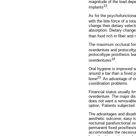
magnitude of the load depen
23
implants
.
As for the psychofunctiona
with the bite force of a tot
change their dietary selec
absorption. Dietary change
than food rich in fiber and
The maximum occlusal forc
overdenture and protocolty
protocoltype prosthesis lea
18
overdentures
.
Oral hygiene is improved w
around a bar than a fixed p
23
bone
. An advantage of ov
coordination problems.
Financial status usually li
overdenture. The major disa
does not want a removable 
option. Patients subjected 
The advantages and disadva
aesthetic outcome, easy to
nocturnal parafunctional ov
permanent fixed prosthesis 
accommodate the necessary 