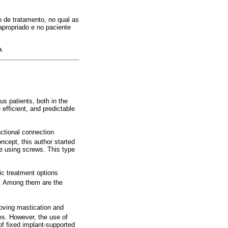
 de tratamento, no qual as
apropriado e no paciente
a.
us patients, both in the
efficient, and predictable
nctional connection
concept, this author started
ure using screws. This type
ic treatment options
. Among them are the
roving mastication and
es. However, the use of
f fixed implant-supported