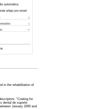
ão automática
este artigo por email
s
cionados
ar
nk
d in the rehabilitation of
criptors: "Coating for
is dental de suporte
 between January 2000 and