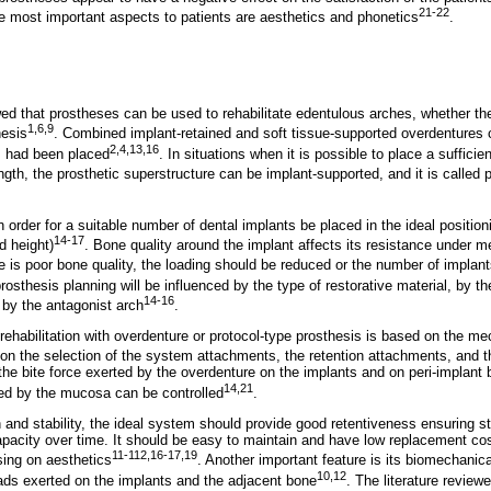
21-22
he most important aspects to patients are aesthetics and phonetics
.
d that prostheses can be used to rehabilitate edentulous arches, whether the
1,6,9
hesis
. Combined implant-retained and soft tissue-supported overdentures
2,4,13,16
ts had been placed
. In situations when it is possible to place a suffici
gth, the prosthetic superstructure can be implant-supported, and it is called 
 order for a suitable number of dental implants be placed in the ideal positio
14-17
d height)
. Bone quality around the implant affects its resistance under m
e is poor bone quality, the loading should be reduced or the number of implan
prosthesis planning will be influenced by the type of restorative material, by 
14-16
 by the antagonist arch
.
rehabilitation with overdenture or protocol-type prosthesis is based on the mech
on the selection of the system attachments, the retention attachments, and th
 the bite force exerted by the overdenture on the implants and on peri-implant
14,21
rbed by the mucosa can be controlled
.
n and stability, the ideal system should provide good retentiveness ensuring sta
apacity over time. It should be easy to maintain and have low replacement cost,
11-112,16-17,19
sing on aesthetics
. Another important feature is its biomechanica
10,12
loads exerted on the implants and the adjacent bone
. The literature review