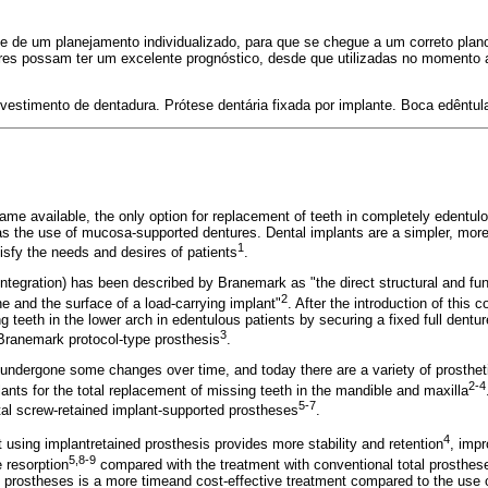
e de um planejamento individualizado, para que se chegue a um correto plano
ures possam ter um excelente prognóstico, desde que utilizadas no momento 
vestimento de dentadura. Prótese dentária fixada por implante. Boca edêntul
me available, the only option for replacement of teeth in completely edentulo
s the use of mucosa-supported dentures. Dental implants are a simpler, more 
1
tisfy the needs and desires of patients
.
integration) has been described by Branemark as "the direct structural and fu
2
e and the surface of a load-carrying implant"
. After the introduction of this 
ng teeth in the lower arch in edentulous patients by securing a fixed full dent
3
Branemark protocol-type prosthesis
.
 undergone some changes over time, and today there are a variety of prosthet
2-4
ants for the total replacement of missing teeth in the mandible and maxilla
5-7
tal screw-retained implant-supported prostheses
.
4
t using implantretained prosthesis provides more stability and retention
, imp
5,8-9
e resorption
compared with the treatment with conventional total prosthes
 prostheses is a more timeand cost-effective treatment compared to the use o