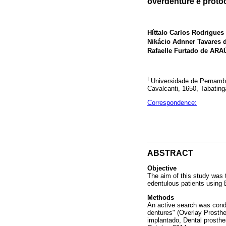
overdenture e proto
Híttalo Carlos Rodrigue
Nikácio Adnner Tavares
Rafaelle Furtado de AR
I
Universidade de Pernambu
Cavalcanti, 1650, Tabatin
Correspondence:
ABSTRACT
Objective
The aim of this study was to
edentulous patients using
Methods
An active search was cond
dentures" (Overlay Prosthe
implantado, Dental prosth