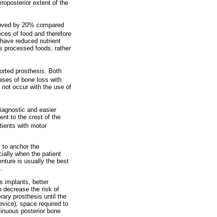
roposterior extent of the
mproved by 20% compared
eces of food and therefore
 have reduced nutrient
as processed foods, rather
orted prosthesis. Both
ases of bone loss with
 not occur with the use of
iagnostic and easier
nt to the crest of the
tients with motor
s to anchor the
ially when the patient
nture is usually the best
.
 implants, better
o decrease the risk of
rary prosthesis until the
evice), space required to
tinuous posterior bone