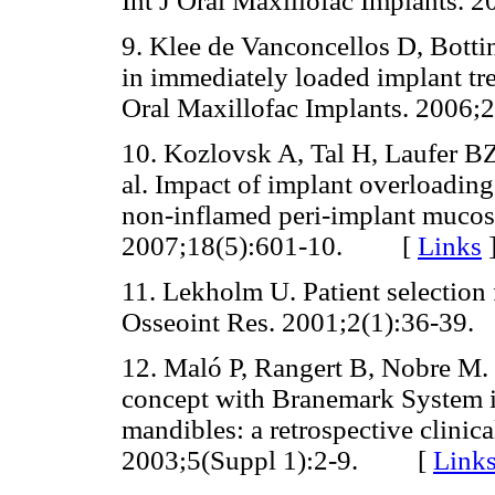
Int J Oral Maxillofac Implants
9. Klee de Vanconcellos D, Bott
in immediately loaded implant tre
Oral Maxillofac Implants. 200
10. Kozlovsk A, Tal H, Laufer B
al. Impact of implant overloading
non-inflamed peri-implant mucosa
2007;18(5):601-10. [
Links
11. Lekholm U. Patient selectio
Osseoint Res. 2001;2(1):36-
12. Maló P, Rangert B, Nobre M. 
concept with Branemark System i
mandibles: a retrospective clinic
2003;5(Suppl 1):2-9. [
Link