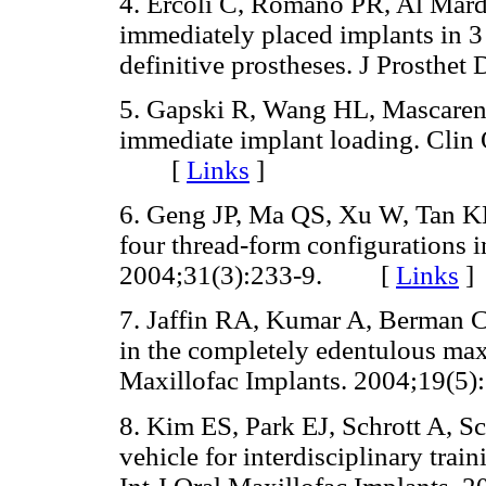
4. Ercoli C, Romano PR, Al Mard
immediately placed implants in 3
definitive prostheses. J Prosth
5. Gapski R, Wang HL, Mascarenh
immediate implant loading. Clin 
[
Links
]
6. Geng JP, Ma QS, Xu W, Tan KB
four thread-form configurations i
2004;31(3):233-9. [
Links
]
7. Jaffin RA, Kumar A, Berman C
in the completely edentulous maxil
Maxillofac Implants. 2004;19
8. Kim ES, Park EJ, Schrott A, S
vehicle for interdisciplinary trai