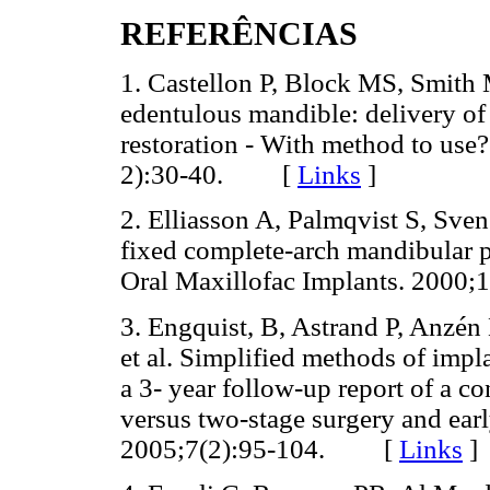
REFERÊNCIAS
1. Castellon P, Block MS, Smith 
edentulous mandible: delivery of t
restoration - With method to use
2):30-40. [
Links
]
2. Elliasson A, Palmqvist S, Sven
fixed complete-arch mandibular p
Oral Maxillofac Implants. 200
3. Engquist, B, Astrand P, Anzén
et al. Simplified methods of impl
a 3- year follow-up report of a c
versus two-stage surgery and earl
2005;7(2):95-104. [
Links
]