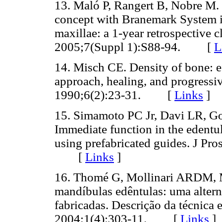
13. Maló P, Rangert B, Nobre M. 
concept with Branemark System i
maxillae: a 1-year retrospective c
2005;7(Suppl 1):S88-94. [
L
14. Misch CE. Density of bone: ef
approach, healing, and progressiv
1990;6(2):23-31. [
Links
]
15. Simamoto PC Jr, Davi LR, 
Immediate function in the edentu
using prefabricated guides. J Pro
[
Links
]
16. Thomé G, Mollinari ARDM, 
mandíbulas edêntulas: uma alterna
fabricadas. Descrição da técnica 
2004;1(4):303-11. [
Links
]