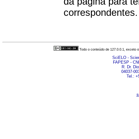
da página para t
correspondentes.
Todo o conteúdo de 127.0.0.1, exceto o
SciELO - Scient
FAPESP - CN
R. Dr. Di
04037-003
Tel.: 
s