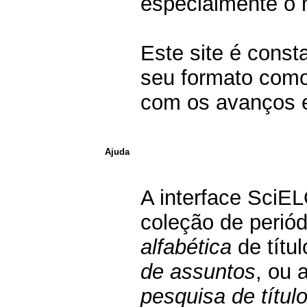
especialmente o m
Este site é const
seu formato como
com os avanços e
Ajuda
A interface SciE
coleção de perió
alfabética
de títu
de assuntos
, ou 
pesquisa de títul