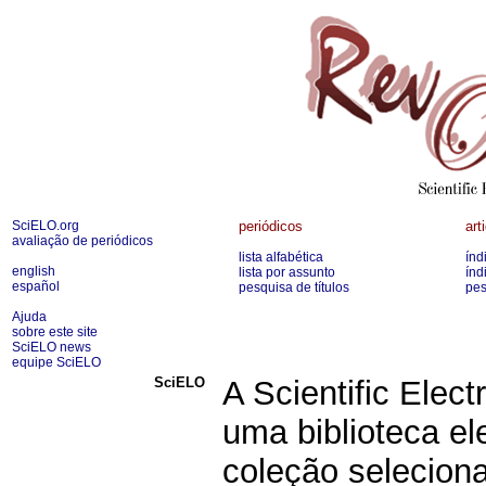
SciELO.org
periódicos
art
avaliação de periódicos
lista alfabética
índ
english
lista por assunto
índ
español
pesquisa de títulos
pes
Ajuda
sobre este site
SciELO news
equipe SciELO
SciELO
A Scientific Elect
uma biblioteca e
coleção seleciona