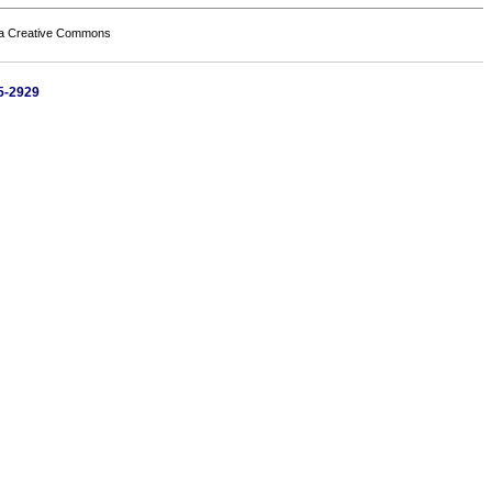
a Creative Commons
05-2929