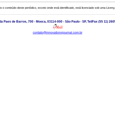
o o conteúdo deste periódico, exceto onde está identificado, está licenciado sob uma
Licenç
a Paes de Barros, 700 - Mooca, 03114-000 - São Paulo - SP, Tel/Fax (55 11) 26
contato@innovationsjournal.com.br