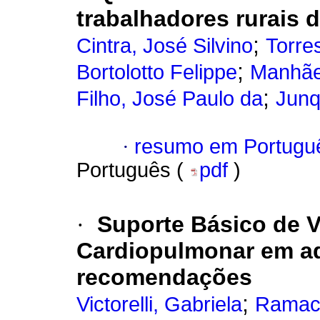
trabalhadores rurais d
;
Cintra, José Silvino
Torres
;
Bortolotto Felippe
Manhães
;
Filho, José Paulo da
Junq
·
resumo em Portugu
Português (
pdf
)
·
Suporte Básico de V
Cardiopulmonar em a
recomendações
;
Victorelli, Gabriela
Ramacc