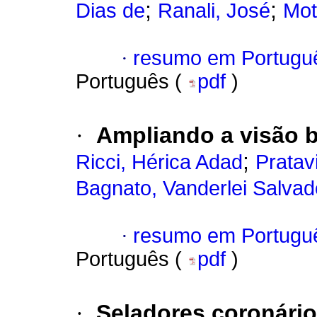
;
;
Dias de
Ranali, José
Mot
·
resumo em Portugu
Português (
pdf
)
·
Ampliando a visão b
;
Ricci, Hérica Adad
Pratav
Bagnato, Vanderlei Salvad
·
resumo em Portugu
Português (
pdf
)
·
Seladores coronário