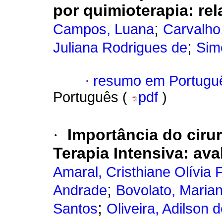
por quimioterapia: rel
;
Campos, Luana
Carvalho
;
Juliana Rodrigues de
Sim
·
resumo em Portugu
Português (
pdf
)
·
Importância do ciru
Terapia Intensiva
:
ava
Amaral, Cristhiane Olívia 
;
Andrade
Bovolato, Maria
;
Santos
Oliveira, Adilson 