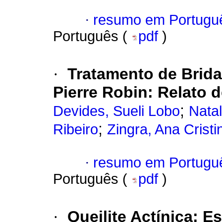
·
resumo em Portugu
Português (
pdf
)
·
Tratamento de Brid
Pierre Robin
:
Relato 
;
Devides, Sueli Lobo
Natal
;
Ribeiro
Zingra, Ana Crist
·
resumo em Portugu
Português (
pdf
)
·
Queilite Actínica
:
Es