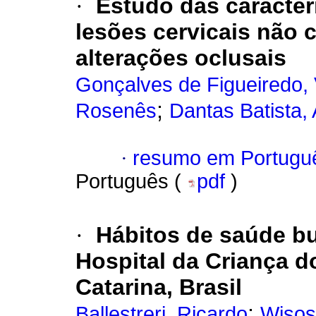
·
Estudo das caracterí
lesões cervicais não 
alterações oclusais
Gonçalves de Figueiredo, 
;
Rosenês
Dantas Batista,
·
resumo em Portugu
Português (
pdf
)
·
Hábitos de saúde bu
Hospital da Criança 
Catarina, Brasil
;
Ballestreri, Ricardo
Wisosk