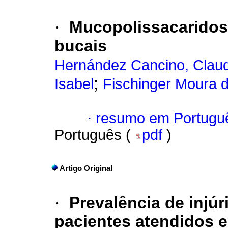
·
Mucopolissacaridose
bucais
Hernández Cancino, Claud
;
Isabel
Fischinger Moura d
·
resumo em Portugu
Português (
pdf
)
Artigo Original
·
Prevalência de injú
pacientes atendidos 