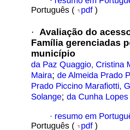
·
resumo em Portugu
Português (
pdf
)
·
Avaliação do acess
Família gerenciadas p
município
da Paz Quaggio, Cristina 
;
Maira
de Almeida Prado Pi
Prado Piccino Marafiotti, G
;
Solange
da Cunha Lopes
·
resumo em Portugu
Português (
pdf
)