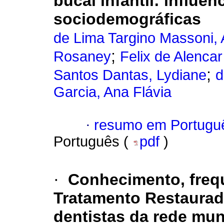
bucal infantil: influê
sociodemográficas
de Lima Targino Massoni, 
;
Rosaney
Felix de Alenca
;
Santos Dantas, Lydiane
d
Garcia, Ana Flávia
·
resumo em Portugu
Português (
pdf
)
·
Conhecimento, freq
Tratamento Restaurado
dentistas da rede mu