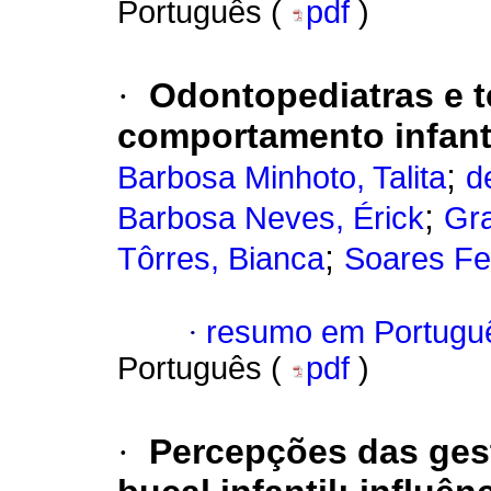
Português (
pdf
)
·
Odontopediatras e t
comportamento infant
;
Barbosa Minhoto, Talita
d
;
Barbosa Neves, Érick
Gra
;
Tôrres, Bianca
Soares Fer
·
resumo em Portugu
Português (
pdf
)
·
Percepções das ges