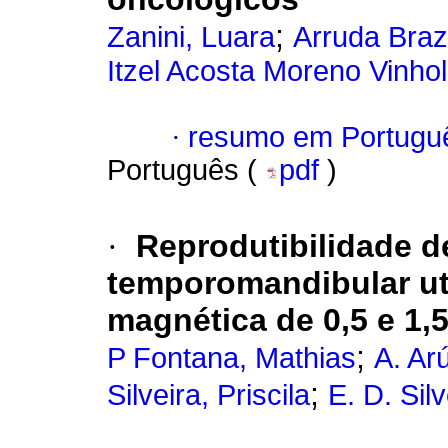
;
Zanini, Luara
Arruda Braz
Itzel Acosta Moreno Vinhol
·
resumo em Portugu
Português (
pdf
)
·
Reprodutibilidade d
temporomandibular ut
magnética de 0,5 e 1,5
;
P Fontana, Mathias
A. Ar
;
Silveira, Priscila
E. D. Sil