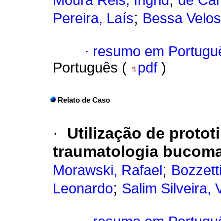
Moura Reis, Ingrid
de Car
;
Pereira, Laís
Bessa Velos
·
resumo em Portugu
Português (
pdf
)
Relato de Caso
·
Utilização de protot
traumatologia bucomax
;
Morawski, Rafael
Bozzett
;
Leonardo
Salim Silveira, 