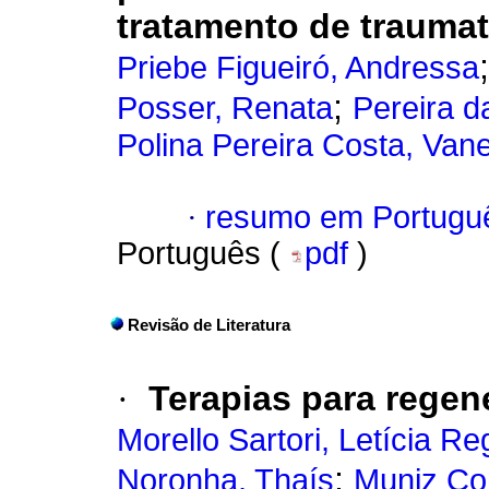
tratamento de trauma
Priebe Figueiró, Andressa
;
Posser, Renata
Pereira d
Polina Pereira Costa, Van
·
resumo em Portugu
Português (
pdf
)
Revisão de Literatura
·
Terapias para regen
Morello Sartori, Letícia Re
;
Noronha, Thaís
Muniz Co