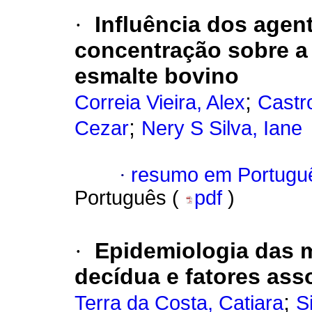
·
Influência dos agen
concentração sobre a 
esmalte bovino
;
Correia Vieira, Alex
Castr
;
Cezar
Nery S Silva, Iane
·
resumo em Portugu
Português (
pdf
)
·
Epidemiologia das 
decídua e fatores ass
;
Terra da Costa, Catiara
S