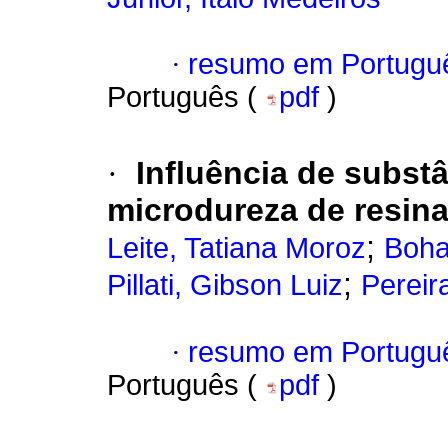
·
resumo em Portugu
Português (
pdf
)
·
Influência de subst
microdureza de resin
;
Leite, Tatiana Moroz
Boha
;
Pillati, Gibson Luiz
Pereir
·
resumo em Portugu
Português (
pdf
)