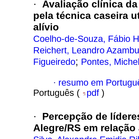
·
Avaliação clínica da
pela técnica caseira 
alívio
Coelho-de-Souza, Fábio 
Reichert, Leandro Azambu
;
Figueiredo
Pontes, Miche
·
resumo em Portugu
Português (
pdf
)
·
Percepção de líder
Alegre/RS em relação