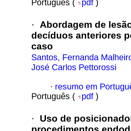
Português (
pdf
)
·
Abordagem de lesão
decíduos anteriores p
caso
Santos, Fernanda Malheir
José Carlos Pettorossi
·
resumo em Portugu
Português (
pdf
)
·
Uso de posicionador
procedimentos endod