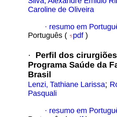
Silva, Alexandre Emidio Ri
Caroline de Oliveira
·
resumo em Portugu
Português (
pdf
)
·
Perfil dos cirurgiõe
Programa Saúde da Fa
Brasil
;
Lenzi, Tathiane Larissa
Ro
Pasquali
·
resumo em Portugu