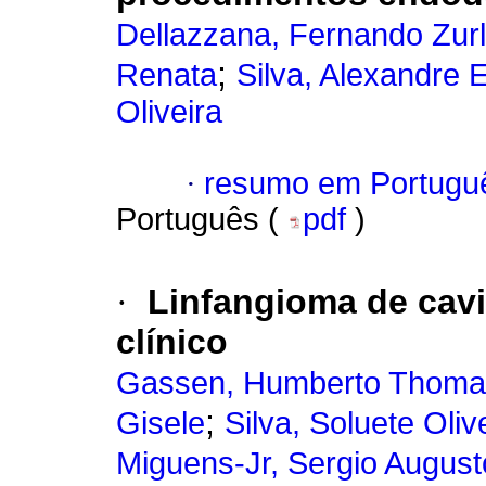
Dellazzana, Fernando Zur
;
Renata
Silva, Alexandre 
Oliveira
·
resumo em Portugu
Português (
pdf
)
·
Linfangioma de cav
clínico
Gassen, Humberto Thoma
;
Gisele
Silva, Soluete Oliv
Miguens-Jr, Sergio Augus