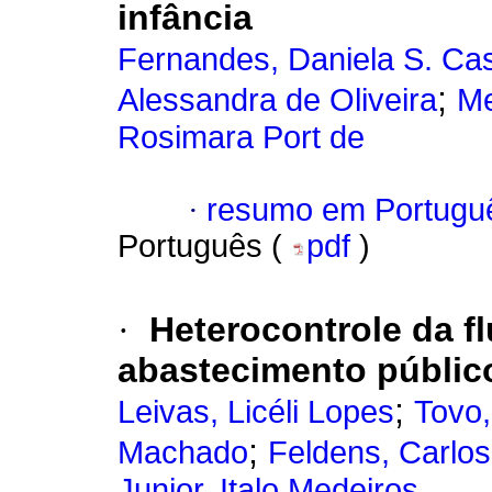
infância
Fernandes, Daniela S. Cas
;
Alessandra de Oliveira
Me
Rosimara Port de
·
resumo em Portugu
Português (
pdf
)
·
Heterocontrole da f
abastecimento públic
;
Leivas, Licéli Lopes
Tovo,
;
Machado
Feldens, Carlos
Junior, Italo Medeiros