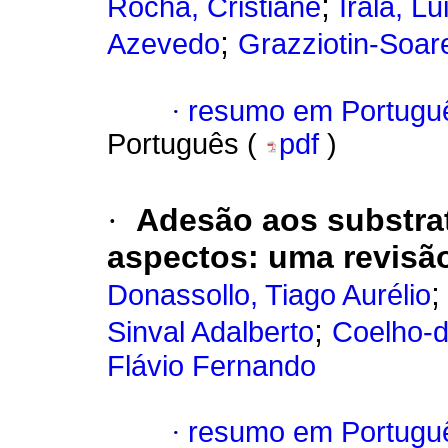
;
Rocha, Cristiane
Irala, L
;
Azevedo
Grazziotin-Soar
·
resumo em Portugu
Português (
pdf
)
·
Adesão aos substrat
aspectos
:
uma revisão
Donassollo, Tiago Aurélio
;
Sinval Adalberto
Coelho-
Flávio Fernando
·
resumo em Portugu