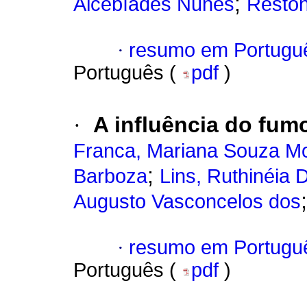
;
Alcebíades Nunes
Reston
·
resumo em Portugu
Português (
pdf
)
·
A influência do fum
Franca, Mariana Souza Mo
;
Barboza
Lins, Ruthinéia
Augusto Vasconcelos dos
·
resumo em Portugu
Português (
pdf
)