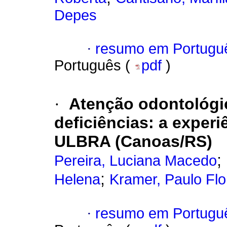
Depes
·
resumo em Portugu
Português (
pdf
)
·
Atenção odontológi
deficiências
:
a experi
ULBRA (Canoas/RS)
;
Pereira, Luciana Macedo
;
Helena
Kramer, Paulo Flo
·
resumo em Portugu