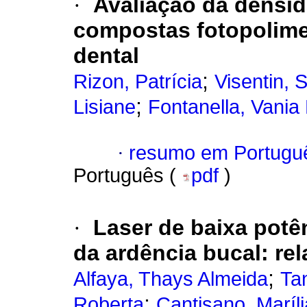
·
Avaliação da densid
compostas fotopolimer
dental
;
Rizon, Patrícia
Visentin, 
;
Lisiane
Fontanella, Vani
·
resumo em Portugu
Português (
pdf
)
·
Laser de baixa potê
da ardência bucal
:
rel
;
Alfaya, Thays Almeida
Tan
;
Roberta
Cantisano, Maríli