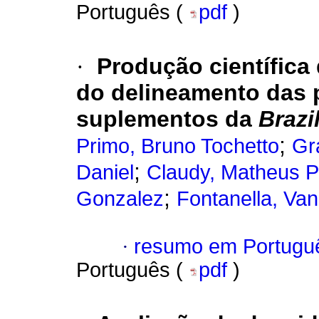
Português (
pdf
)
·
Produção científic
do delineamento das 
suplementos da
Brazi
;
Primo, Bruno Tochetto
Gr
;
Daniel
Claudy, Matheus P
;
Gonzalez
Fontanella, Va
·
resumo em Portugu
Português (
pdf
)