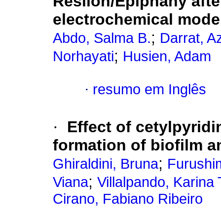
Resilon/Epiphany afte
electrochemical mode
;
Abdo, Salma B.
Darrat, Az
;
Norhayati
Husien, Adam
·
resumo em Inglês
·
Effect of cetylpyridi
formation of biofilm a
;
Ghiraldini, Bruna
Furushim
;
Viana
Villalpando, Karina 
Cirano, Fabiano Ribeiro