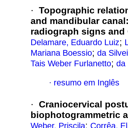
·
Topographic relatio
and mandibular canal
radiograph signs an
;
Delamare, Eduardo Luiz
;
Mariana Boessio
da Silve
;
Tais Weber Furlanetto
da 
·
resumo em Inglês
·
Craniocervical post
biophotogrammetric a
;
Weber, Priscila
Corrêa, E