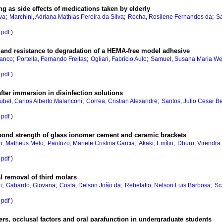
ng as side effects of medications taken by elderly
;
;
;
lva
Marchini, Adriana Mathias Pereira da Silva
Rocha, Rosilene Fernandes da
Sa
pdf
)
 and resistance to degradation of a HEMA-free model adhesive
;
;
;
ranco
Portella, Fernando Freitas
Ogliari, Fabrício Aulo
Samuel, Susana Maria We
pdf
)
fter immersion in disinfection solutions
;
;
ubel, Carlos Alberto Malanconi
Correa, Cristian Alexandre
Santos, Julio Cesar B
pdf
)
e bond strength of glass ionomer cement and ceramic brackets
;
;
;
n, Matheus Melo
Pantuzo, Mariele Cristina Garcia
Akaki, Emílio
Dhuru, Virendra
pdf
)
al removal of third molars
;
;
;
;
i
Gabardo, Giovana
Costa, Delson João da
Rebelatto, Nelson Luis Barbosa
Sc
pdf
)
s, occlusal factors and oral parafunction in undergraduate students