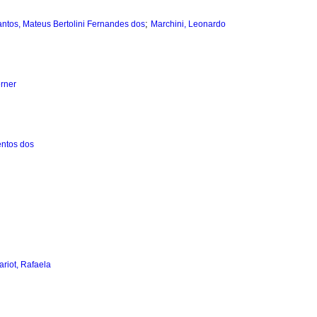
;
ntos, Mateus Bertolini Fernandes dos
Marchini, Leonardo
rner
entos dos
ariot, Rafaela