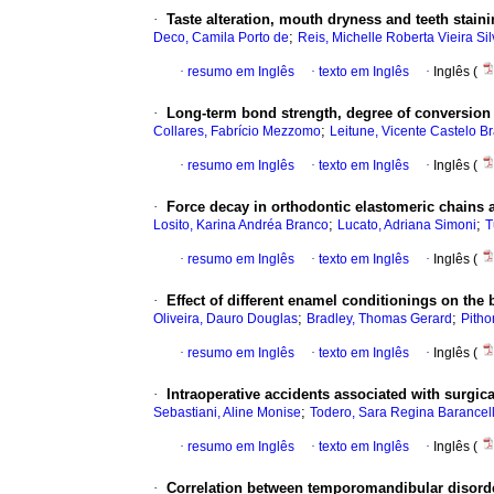
·
Taste alteration, mouth dryness and teeth staini
;
Deco, Camila Porto de
Reis, Michelle Roberta Vieira Si
·
resumo em Inglês
·
texto em Inglês
·
Inglês (
·
Long-term bond strength, degree of conversion
;
Collares, Fabrício Mezzomo
Leitune, Vicente Castelo B
·
resumo em Inglês
·
texto em Inglês
·
Inglês (
·
Force decay in orthodontic elastomeric chains a
;
;
Losito, Karina Andréa Branco
Lucato, Adriana Simoni
T
·
resumo em Inglês
·
texto em Inglês
·
Inglês (
·
Effect of different enamel conditionings on th
;
;
Oliveira, Dauro Douglas
Bradley, Thomas Gerard
Pitho
·
resumo em Inglês
·
texto em Inglês
·
Inglês (
·
Intraoperative accidents associated with surgic
;
Sebastiani, Aline Monise
Todero, Sara Regina Barancell
·
resumo em Inglês
·
texto em Inglês
·
Inglês (
·
Correlation between temporomandibular disorder