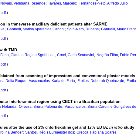
;
;
;
Novais, Veridiana Resende
Tavares, Marcelo
Fernandes-Neto, Alfredo Julio
pdf
)
on in transverse maxillary deficient patients after SARME
;
;
;
lva
Gabrielli, Marisa Aparecida Cabrini
Spin-Neto, Rubens
Gabrielli, Mario Fran
pdf
)
s with TMD
;
;
;
Faria, Claudia Regina Sgobbi de
Croci, Carla Scanavini
Negrão Filho, Fábio R
pdf
)
obtained from scanning of impressions and conventional plaster models
;
;
;
Gina Delia Roque
Vasconcelos, Karla de Faria
Freitas, Deborah Queiroz de
Freit
pdf
)
ular interforaminal region using CBCT in a Brazilian population
;
;
de Holanda
Oliveira, Bruna Paloma de
Vasconcelos, Bruna Caroline Gonçalves d
pdf
)
bules after the use of 2% chlorhexidine gel and 17% EDTA:
in vitro
study
;
;
rolina Bender
Santos, Régis Burmeister dos
Grecca, Fabiana Soares