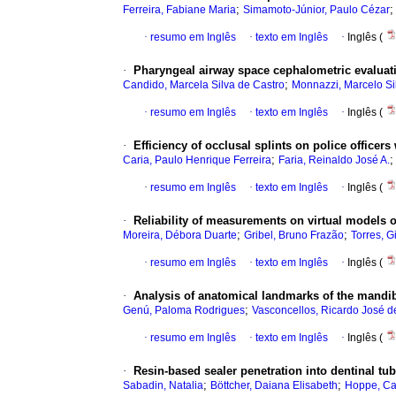
;
Ferreira, Fabiane Maria
Simamoto-Júnior, Paulo Cézar
·
resumo em Inglês
·
texto em Inglês
·
Inglês (
·
Pharyngeal airway space cephalometric evaluati
;
Candido, Marcela Silva de Castro
Monnazzi, Marcelo Si
·
resumo em Inglês
·
texto em Inglês
·
Inglês (
·
Efficiency of occlusal splints on police officer
;
Caria, Paulo Henrique Ferreira
Faria, Reinaldo José A.
·
resumo em Inglês
·
texto em Inglês
·
Inglês (
·
Reliability of measurements on virtual models 
;
;
Moreira, Débora Duarte
Gribel, Bruno Frazão
Torres, 
·
resumo em Inglês
·
texto em Inglês
·
Inglês (
·
Analysis of anatomical landmarks of the mandib
;
Genú, Paloma Rodrigues
Vasconcellos, Ricardo José 
·
resumo em Inglês
·
texto em Inglês
·
Inglês (
·
Resin-based sealer penetration into dentinal tu
;
;
Sabadin, Natalia
Böttcher, Daiana Elisabeth
Hoppe, Ca