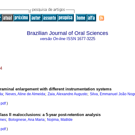
Brazilian Journal of Oral Sciences
versão On-line
ISSN
1677-3225
14
oraminal enlargement with different instrumentation systems
;
;
;
da
Neves, Aline de Almeida
Zaia, Alexandre Augusto
Silva, Emmanuel João Nogu
pdf
)
lass II malocclusions: a 5-year post-retention analysis
;
;
omes
Bolognese, Ana Maria
Nojima, Matilde
pdf
)