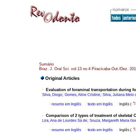
Sumário
Braz. J. Oral Sci. vol.13 no.4 Piracicaba Out./Dez. 20
Original Articles
·
Evaluation of foraminal transportation during f
;
;
Silva, Diogo
Gomes, Aline Cristine
Silva, Juliana Melo 
·
resumo em Inglês
·
texto em Inglês
·
Inglês (
·
Comparison of 2 types of treatment of skeletal C
;
Lira, Ana de Lourdes Sá de
Souza, Margareth Maria G
·
resumo em Inglês
·
texto em Inglês
·
Inglês (