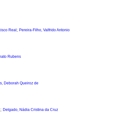
;
cisco Real
Pereira-Filho, Valfrido Antonio
enato Rubens
as, Deborah Queiroz de
;
e
Delgado, Nádia Cristina da Cruz