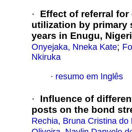
·
Effect of referral fo
utilization by primary
years in Enugu, Niger
;
Onyejaka, Nneka Kate
Fo
Nkiruka
·
resumo em Inglês
·
Influence of differe
posts on the bond str
Rechia, Bruna Cristina do
Oliveira, Naylin Danyele d