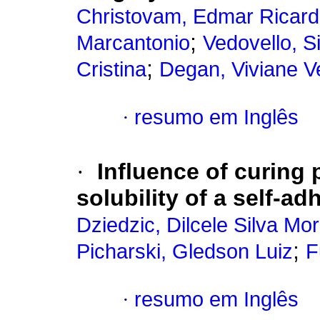
Christovam, Edmar Ricar
;
Marcantonio
Vedovello, S
;
Cristina
Degan, Viviane V
·
resumo em Inglês
·
Influence of curing
solubility of a self-a
Dziedzic, Dilcele Silva Mor
;
Picharski, Gledson Luiz
F
·
resumo em Inglês