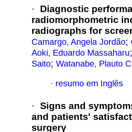
·
Diagnostic performa
radiomorphometric ind
radiographs for scree
;
Camargo, Angela Jordão
Aoki, Eduardo Massaharu
;
Saito
Watanabe, Plauto C
·
resumo em Inglês
·
Signs and symptoms
and patients' satisfac
surgery