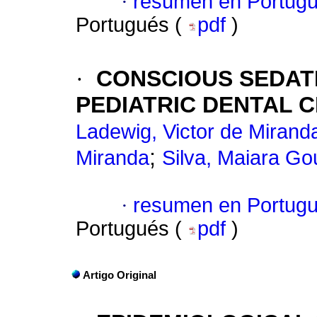
·
resumen en Portug
Portugués (
pdf
)
·
CONSCIOUS SEDATI
PEDIATRIC DENTAL C
Ladewig, Victor de Mirand
;
Miranda
Silva, Maiara Gou
·
resumen en Portug
Portugués (
pdf
)
Artigo Original