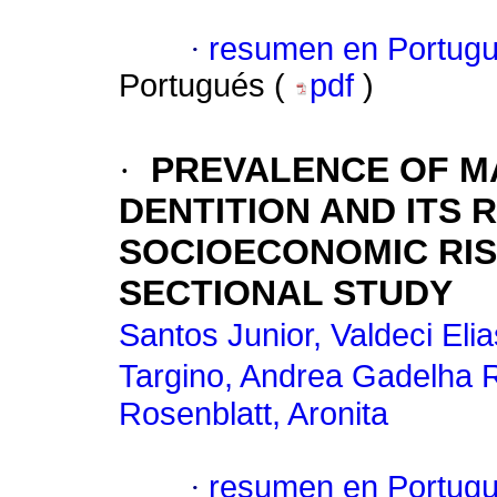
·
resumen en Portug
Portugués (
pdf
)
·
PREVALENCE OF M
DENTITION AND ITS 
SOCIOECONOMIC RIS
SECTIONAL STUDY
Santos Junior, Valdeci Eli
Targino, Andrea Gadelha R
Rosenblatt, Aronita
·
resumen en Portug