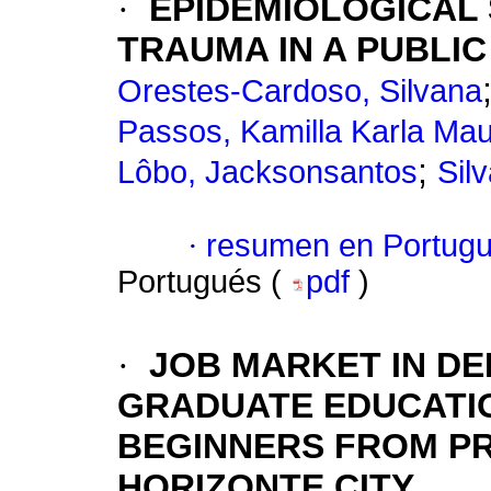
·
EPIDEMIOLOGICAL
TRAUMA IN A PUBLIC
Orestes-Cardoso, Silvana
Passos, Kamilla Karla Mau
;
Lôbo, Jacksonsantos
Sil
·
resumen en Portug
Portugués (
pdf
)
·
JOB MARKET IN DE
GRADUATE EDUCATIO
BEGINNERS FROM PR
HORIZONTE CITY