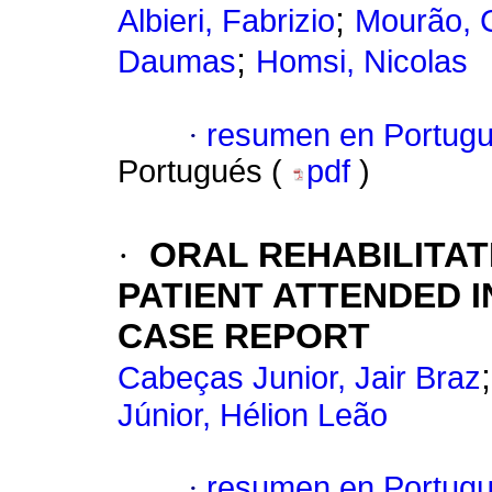
;
Albieri, Fabrizio
Mourão, 
;
Daumas
Homsi, Nicolas
·
resumen en Portug
Portugués (
pdf
)
·
ORAL REHABILITAT
PATIENT ATTENDED I
CASE REPORT
Cabeças Junior, Jair Braz
Júnior, Hélion Leão
·
resumen en Portug