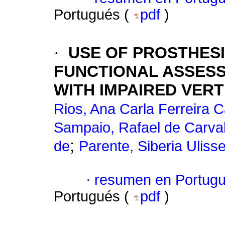
Portugués (
pdf
)
·
USE OF PROSTHESI
FUNCTIONAL ASSESS
WITH IMPAIRED VER
Rios, Ana Carla Ferreira C
Sampaio, Rafael de Carva
;
de
Parente, Siberia Uliss
·
resumen en Portug
Portugués (
pdf
)