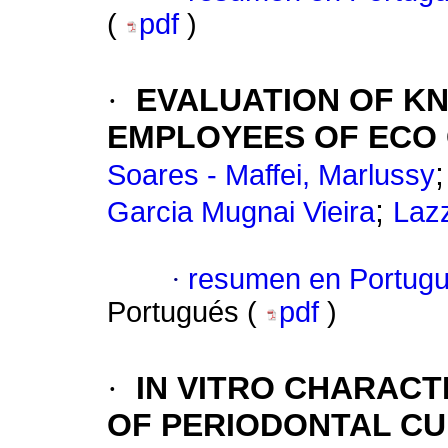
(
pdf
)
·
EVALUATION OF K
EMPLOYEES OF ECO 
Soares - Maffei, Marlussy
;
Garcia Mugnai Vieira
Lazz
·
resumen en Portug
Portugués (
pdf
)
·
IN VITRO CHARAC
OF PERIODONTAL C