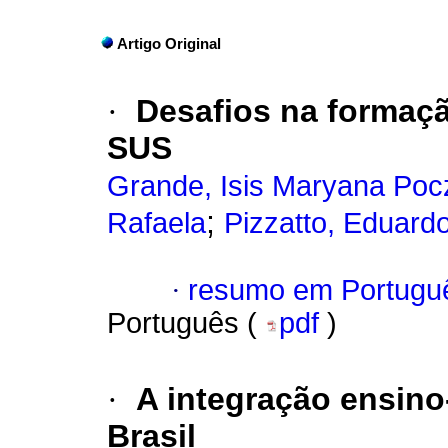
Artigo Original
·
Desafios na formaçã
SUS
Grande, Isis Maryana Poc
;
Rafaela
Pizzatto, Eduard
·
resumo em Portugu
Português (
pdf
)
·
A integração ensino
Brasil