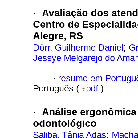
·
Avaliação dos aten
Centro de Especialid
Alegre, RS
;
Dörr, Guilherme Daniel
Gr
Jessye Melgarejo do Amar
·
resumo em Portugu
Português (
pdf
)
·
Análise ergonômica 
odontológico
;
Saliba, Tânia Adas
Macha