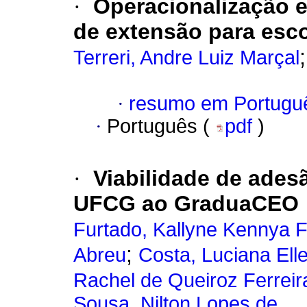
·
Operacionalização e
de extensão para esco
Terreri, Andre Luiz Marçal
·
resumo em Portugu
·
Português (
pdf
)
·
Viabilidade de ades
UFCG ao GraduaCEO
Furtado, Kallyne Kennya 
;
Abreu
Costa, Luciana Ell
Rachel de Queiroz Ferreir
Sousa, Nilton Lopes de