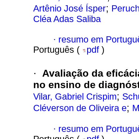
;
Artênio José Ísper
Peruch
Cléa Adas Saliba
·
resumo em Portugu
Português (
pdf
)
·
Avaliação da eficác
no ensino de diagnóst
;
Vilar, Gabriel Crispim
Sch
;
Cléverson de Oliveira e
M
·
resumo em Portugu