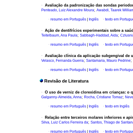
·
Avaliação da padronização das sondas periodon
;
Penteado, Luiz Alexandre Moura
Awabdi, Taarek Willia
·
resumo em Português
|
Inglês
·
texto em Portugu
·
Ação de dentifrícios experimentais sobre a sa
;
;
Teitelbaum, Ana Paula
Sabbagh-Haddad, Aida
Czlusni
·
resumo em Português
|
Inglês
·
texto em Portugu
·
Avaliação clínica da aplicação subgengival de u
;
;
Velasco, Fernanda Guerra
Santamaria, Mauro Pedrine
·
resumo em Português
|
Inglês
·
texto em Portugu
Revisão de Literatura
·
O uso de verniz de clorexidina em crianças
:
o q
;
;
Galganny-Almeida, Anna
Rocha, Cristiane Tomaz
Neve
·
resumo em Português
|
Inglês
·
texto em Inglês
·
Relação entre terceiros molares inferiores e ap
;
Silva, Luiz Carlos Ferreira da
Santos, Thiago de Santan
·
resumo em Português
|
Inglês
·
texto em Portugu