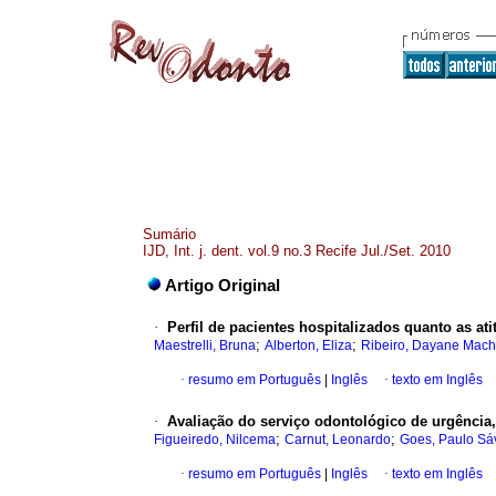
Sumário
IJD, Int. j. dent. vol.9 no.3 Recife Jul./Set. 2010
Artigo Original
·
Perfil de pacientes hospitalizados quanto as at
;
;
Maestrelli, Bruna
Alberton, Eliza
Ribeiro, Dayane Mac
·
resumo em Português
|
Inglês
·
texto em Inglês
·
Avaliação do serviço odontológico de urgência, 
;
;
Figueiredo, Nilcema
Carnut, Leonardo
Goes, Paulo Sá
·
resumo em Português
|
Inglês
·
texto em Inglês