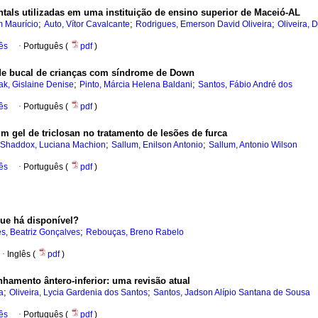
tals utilizadas em uma instituição de ensino superior de Maceió-AL
;
;
;
m Maurício
Auto, Vítor Cavalcante
Rodrigues, Emerson David Oliveira
Oliveira, 
ês
·
Português (
pdf
)
úde bucal de crianças com síndrome de Down
;
;
ak, Gislaine Denise
Pinto, Márcia Helena Baldani
Santos, Fábio André dos
ês
·
Português (
pdf
)
m gel de triclosan no tratamento de lesões de furca
;
;
Shaddox, Luciana Machion
Sallum, Enilson Antonio
Sallum, Antonio Wilson
ês
·
Português (
pdf
)
ue há disponível?
;
s, Beatriz Gonçalves
Rebouças, Breno Rabelo
·
Inglês (
pdf
)
inhamento ântero-inferior
:
uma revisão atual
;
;
a
Oliveira, Lycia Gardenia dos Santos
Santos, Jadson Alípio Santana de Sousa
ês
·
Português (
pdf
)