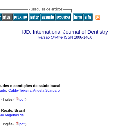
IJD. International Journal of Dentistry
versão On-line
ISSN
1806-146X
itudes e condições de saúde bucal
;
hado
Caldo-Teixeira, Angela Scarparo
·
Inglês (
pdf
)
Recife, Brasil
vio Angeiras de
·
Inglês (
pdf
)