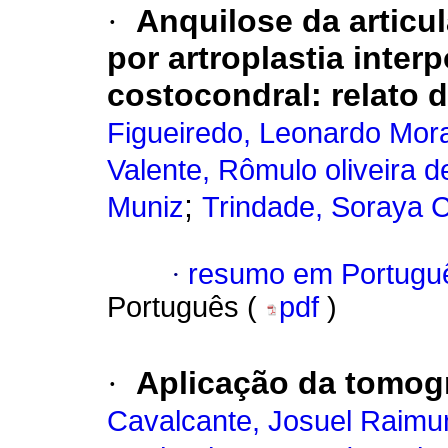
·
Anquilose da articu
por artroplastia inter
costocondral: relato d
Figueiredo, Leonardo Mor
Valente, Rômulo oliveira d
;
Muniz
Trindade, Soraya 
·
resumo em Portugu
Português (
pdf
)
·
Aplicação da tomog
Cavalcante, Josuel Raim