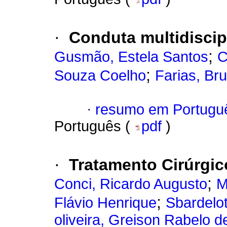
·
Conduta multidiscipl
;
Gusmão, Estela Santos
C
;
Souza Coelho
Farias, Br
·
resumo em Portugu
Português (
pdf
)
·
Tratamento Cirúrgico
;
Conci, Ricardo Augusto
M
;
Flávio Henrique
Sbardelo
oliveira, Greison Rabelo d