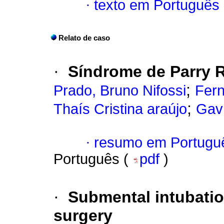
·
texto em Português
Relato de caso
·
Síndrome de Parry
;
Prado, Bruno Nifossi
Fer
;
Thaís Cristina araújo
Gavr
·
resumo em Portugu
Português (
pdf
)
·
Submental intubation
surgery