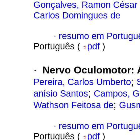
Gonçalves, Ramon César
Carlos Domingues de
·
resumo em Portugu
Português (
pdf
)
·
Nervo Oculomotor: A
;
Pereira, Carlos Umberto
;
anísio Santos
Campos, G
;
Wathson Feitosa de
Gusm
·
resumo em Portugu
Português (
pdf
)