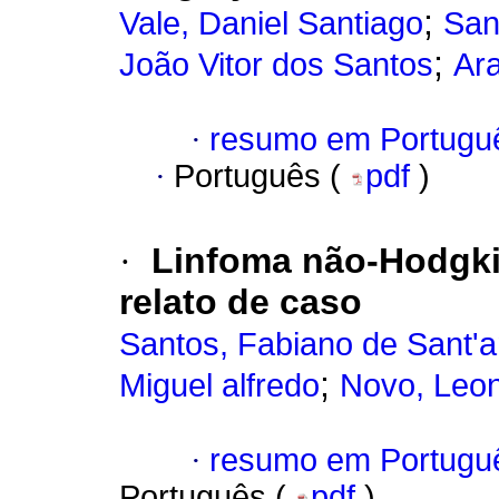
;
Vale, Daniel Santiago
San
;
João Vitor dos Santos
Ara
·
resumo em Portugu
·
Português (
pdf
)
·
Linfoma não-Hodgkin
relato de caso
Santos, Fabiano de Sant'
;
Miguel alfredo
Novo, Leon
·
resumo em Portugu
Português (
pdf
)