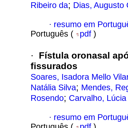
;
Ribeiro da
Dias, Augusto 
·
resumo em Portugu
Português (
pdf
)
·
Fístula oronasal ap
fissurados
Soares, Isadora Mello Vila
;
Natália Silva
Mendes, Reg
;
Rosendo
Carvalho, Lúcia
·
resumo em Portugu
Português (
pdf
)