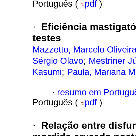
Português (
pdf
)
·
Eficiência mastigató
testes
Mazzetto, Marcelo Oliveir
;
Sérgio Olavo
Mestriner Jú
;
Kasumi
Paula, Mariana M
·
resumo em Portugu
Português (
pdf
)
·
Relação entre disf