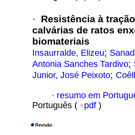
·
Resistência à traçã
calvárias de ratos en
biomateriais
;
Insaurralde, Elizeu
Sanada
;
Antonia Sanches Tardivo
;
Junior, José Peixoto
Coêl
·
resumo em Portugu
Português (
pdf
)
Revisão