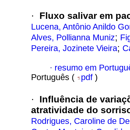
·
Fluxo salivar em pa
Lucena, Antônio Anildo G
;
Alves, Pollianna Muniz
Fi
;
Pereira, Jozinete Vieira
Ca
·
resumo em Portugu
Português (
pdf
)
·
Influência de varia
atratividade do sorris
Rodrigues, Caroline de D