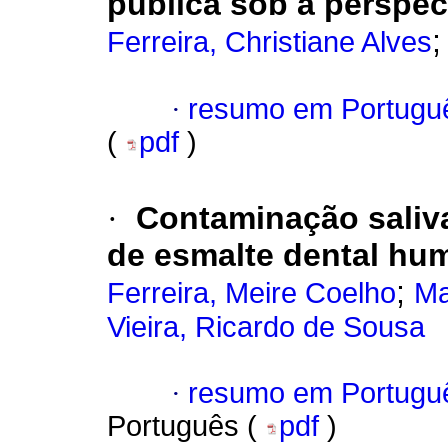
pública sob a perspec
Ferreira, Christiane Alves
·
resumo em Portugu
(
pdf
)
·
Contaminação saliv
de esmalte dental hu
;
Ferreira, Meire Coelho
Ma
Vieira, Ricardo de Sousa
·
resumo em Portugu
Português (
pdf
)