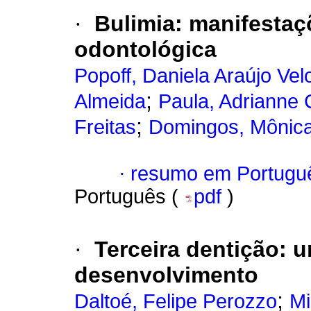
·
Bulimia
:
manifestaç
odontológica
Popoff, Daniela Araújo Vel
;
Almeida
Paula, Adrianne C
;
Freitas
Domingos, Mônic
·
resumo em Portugu
Português (
pdf
)
·
Terceira dentição
:
u
desenvolvimento
;
Daltoé, Felipe Perozzo
Mi