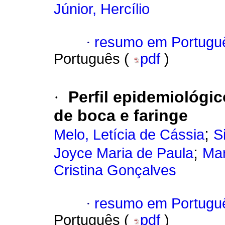
Júnior, Hercílio
·
resumo em Portugu
Português (
pdf
)
·
Perfil epidemiológi
de boca e faringe
;
Melo, Letícia de Cássia
S
;
Joyce Maria de Paula
Mar
Cristina Gonçalves
·
resumo em Portugu
Português (
pdf
)