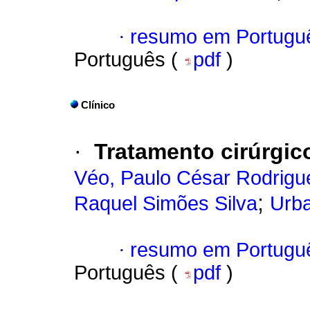
·
resumo em Portugu
Português (
pdf
)
Clínico
·
Tratamento cirúrgico
Véo, Paulo César Rodrigu
;
Raquel Simões Silva
Urba
·
resumo em Portugu
Português (
pdf
)