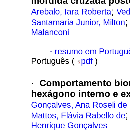
mordida cruzada post
;
Arebalo, Iara Roberta
Ved
Santamaria Junior, Milton
Malanconi
·
resumo em Portugu
Português (
pdf
)
·
Comportamento biom
hexágono interno e e
Gonçalves, Ana Roseli de
Mattos, Flávia Rabello de
Henrique Gonçalves