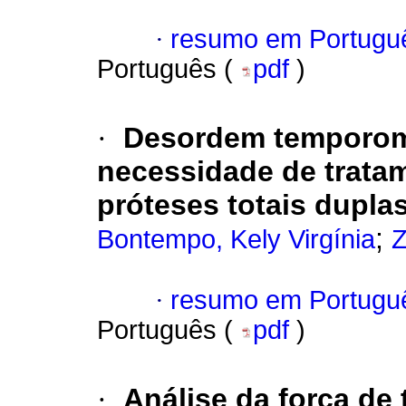
·
resumo em Portugu
Português (
pdf
)
·
Desordem temporom
necessidade de trata
próteses totais dupla
;
Bontempo, Kely Virgínia
Z
·
resumo em Portugu
Português (
pdf
)
·
Análise da força de