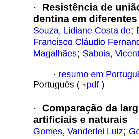
·
Resistência de união
dentina em diferentes
;
Souza, Lidiane Costa de
Francisco Cláudio Fernan
;
Magalhães
Saboia, Vicen
·
resumo em Portugu
Português (
pdf
)
·
Comparação da largu
artificiais e naturais
;
Gomes, Vanderlei Luiz
Go