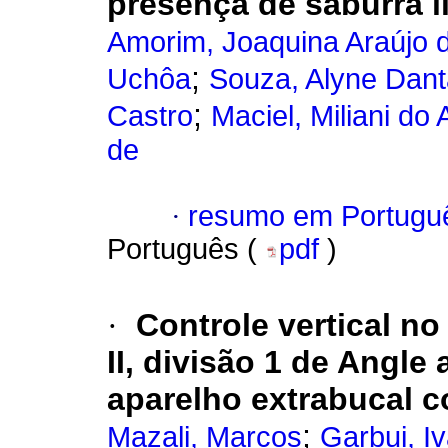
presença de saburra l
Amorim, Joaquina Araújo 
;
Uchôa
Souza, Alyne Dant
;
Castro
Maciel, Miliani do
de
·
resumo em Portugu
Português (
pdf
)
·
Controle vertical n
II, divisão 1 de Angl
aparelho extrabucal 
;
Mazali, Marcos
Garbui, I