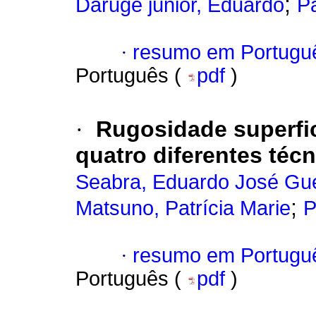
;
Daruge júnior, Eduardo
P
·
resumo em Portugu
Português (
pdf
)
·
Rugosidade superfici
quatro diferentes téc
Seabra, Eduardo José Gu
;
Matsuno, Patrícia Marie
P
·
resumo em Portugu
Português (
pdf
)