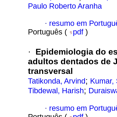
Paulo Roberto Aranha
·
resumo em Portugu
Português (
pdf
)
·
Epidemiologia do e
adultos dentados de J
transversal
;
Tatikonda, Arvind
Kumar,
;
Tibdewal, Harish
Duraisw
·
resumo em Portugu
Português (
pdf
)