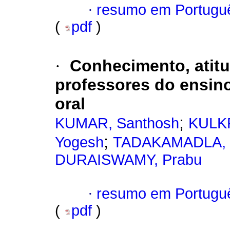
·
resumo em Portugu
(
pdf
)
·
Conhecimento, atit
professores do ensino
oral
;
KUMAR, Santhosh
KULKR
;
Yogesh
TADAKAMADLA, J
DURAISWAMY, Prabu
·
resumo em Portugu
(
pdf
)