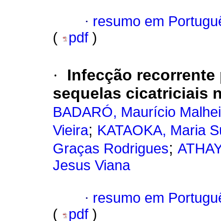
·
resumo em Portugu
(
pdf
)
·
Infecção recorrente 
sequelas cicatriciais 
BADARÓ, Maurício Malhei
;
Vieira
KATAOKA, Maria Sue
;
Graças Rodrigues
ATHAYD
Jesus Viana
·
resumo em Portugu
(
pdf
)