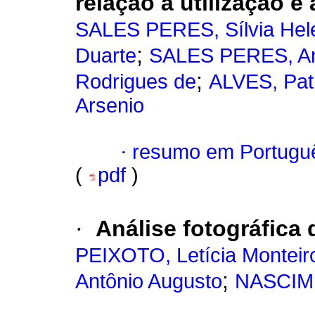
relação à utilização 
SALES PERES, Sílvia Hel
;
Duarte
SALES PERES, An
;
Rodrigues de
ALVES, Pat
Arsenio
·
resumo em Portugu
(
pdf
)
·
Análise fotográfica 
PEIXOTO, Letícia Monteir
;
Antônio Augusto
NASCIME