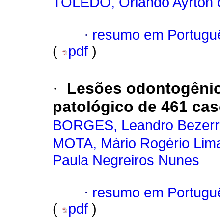
TOLEDO, Orlando Ayrton 
·
resumo em Portugu
(
pdf
)
·
Lesões odontogênica
patológico de 461 ca
BORGES, Leandro Bezerr
MOTA, Mário Rogério Lim
Paula Negreiros Nunes
·
resumo em Portugu
(
pdf
)