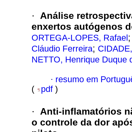
·
Análise retrospecti
enxertos autógenos d
ORTEGA-LOPES, Rafael
;
Cláudio Ferreira
CIDADE,
NETTO, Henrique Duque 
·
resumo em Portugu
(
pdf
)
·
Anti-inflamatórios n
o controle da dor apó