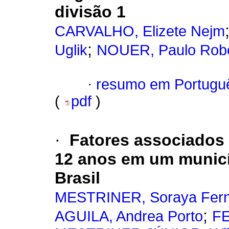
divisão 1
CARVALHO, Elizete Nejm
;
Uglik
NOUER, Paulo Robe
·
resumo em Portugu
(
pdf
)
·
Fatores associados 
12 anos em um municí
Brasil
MESTRINER, Soraya Fer
;
AGUILA, Andrea Porto
FE