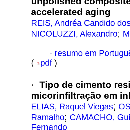
unpolished composite r
accelerated aging
REIS, Andréa Candido do
;
NICOLUZZI, Alexandro
M
·
resumo em Portugu
(
pdf
)
·
Tipo de cimento res
micorinfiltração em i
;
ELIAS, Raquel Viegas
OS
;
Ramalho
CAMACHO, Guil
Fernando