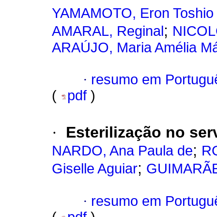
YAMAMOTO, Eron Toshio 
;
AMARAL, Reginal
NICOL
ARAÚJO, Maria Amélia M
·
resumo em Portugu
(
pdf
)
·
Esterilização no se
;
NARDO, Ana Paula de
RO
;
Giselle Aguiar
GUIMARÃE
·
resumo em Portugu