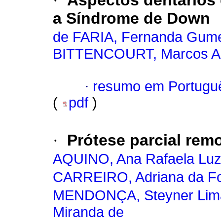
·
Aspectos dentários 
a Síndrome de Down
de FARIA, Fernanda Gum
BITTENCOURT, Marcos Ala
·
resumo em Portugu
(
pdf
)
·
Prótese parcial remo
AQUINO, Ana Rafaela Luz
CARREIRO, Adriana da Fo
MENDONÇA, Steyner Lim
Miranda de