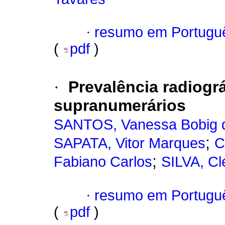
·
resumo em Portugu
(
pdf
)
·
Prevalência radiogr
supranumerários
SANTOS, Vanessa Bobig 
;
SAPATA, Vitor Marques
C
;
Fabiano Carlos
SILVA, C
·
resumo em Portugu
(
pdf
)