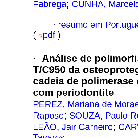
;
Fabrega
CUNHA, Marcelo
·
resumo em Portugu
(
pdf
)
·
Análise de polimorf
T/C950 da osteoprote
cadeia de polimerase 
com periodontite
PEREZ, Mariana de Morae
;
Raposo
SOUZA, Paulo Ro
;
LEÃO, Jair Carneiro
CARV
Tavares