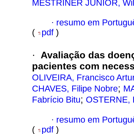
MESTRINER JÚNIOR, Wil
·
resumo em Portugu
(
pdf
)
·
Avaliação das doen
pacientes com necess
OLIVEIRA, Francisco Artur
;
CHAVES, Filipe Nobre
MA
;
Fabrício Bitu
OSTERNE, R
·
resumo em Portugu
(
pdf
)