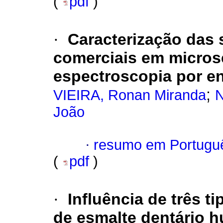
(
pdf
)
·
Caracterização das 
comerciais em microsc
espectroscopia por en
;
VIEIRA, Ronan Miranda
N
João
·
resumo em Portugu
(
pdf
)
·
Influência de três t
de esmalte dentário 